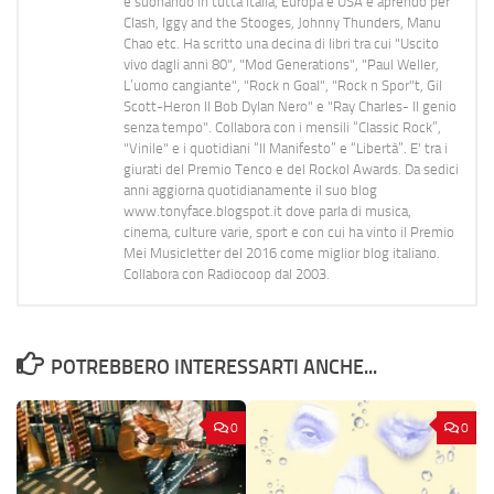
e suonando in tutta Italia, Europa e USA e aprendo per
Clash, Iggy and the Stooges, Johnny Thunders, Manu
Chao etc. Ha scritto una decina di libri tra cui "Uscito
vivo dagli anni 80", "Mod Generations", "Paul Weller,
L’uomo cangiante", "Rock n Goal", "Rock n Spor"t, Gil
Scott-Heron Il Bob Dylan Nero" e "Ray Charles- Il genio
senza tempo". Collabora con i mensili “Classic Rock”,
"Vinile" e i quotidiani “Il Manifesto” e “Libertà”. E' tra i
giurati del Premio Tenco e del Rockol Awards. Da sedici
anni aggiorna quotidianamente il suo blog
www.tonyface.blogspot.it dove parla di musica,
cinema, culture varie, sport e con cui ha vinto il Premio
Mei Musicletter del 2016 come miglior blog italiano.
Collabora con Radiocoop dal 2003.
POTREBBERO INTERESSARTI ANCHE...
0
0