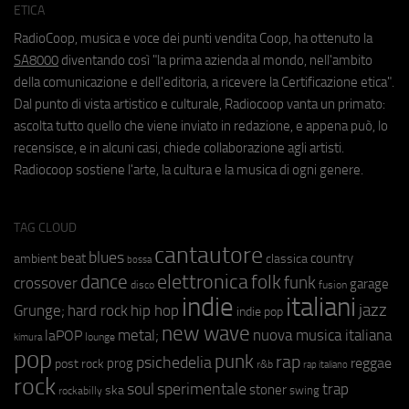
ETICA
RadioCoop, musica e voce dei punti vendita Coop, ha ottenuto la
SA8000
diventando così "la prima azienda al mondo, nell'ambito
della comunicazione e dell'editoria, a ricevere la Certificazione etica".
Dal punto di vista artistico e culturale, Radiocoop vanta un primato:
ascolta tutto quello che viene inviato in redazione, e appena può, lo
recensisce, e in alcuni casi, chiede collaborazione agli artisti.
Radiocoop sostiene l'arte, la cultura e la musica di ogni genere.
TAG CLOUD
cantautore
blues
beat
country
ambient
classica
bossa
elettronica
dance
folk
funk
crossover
garage
fusion
disco
indie
italiani
jazz
hip hop
Grunge;
hard rock
indie pop
new wave
metal;
nuova musica italiana
laPOP
lounge
kimura
pop
punk
rap
psichedelia
reggae
prog
post rock
r&b
rap italiano
rock
soul
sperimentale
trap
stoner
ska
swing
rockabilly