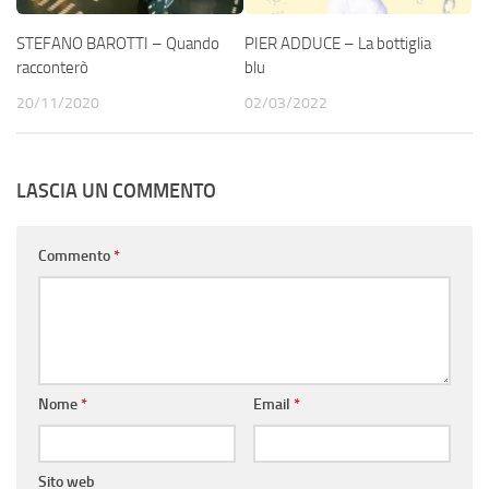
STEFANO BAROTTI – Quando
PIER ADDUCE – La bottiglia
racconterò
blu
20/11/2020
02/03/2022
LASCIA UN COMMENTO
Commento
*
Nome
*
Email
*
Sito web