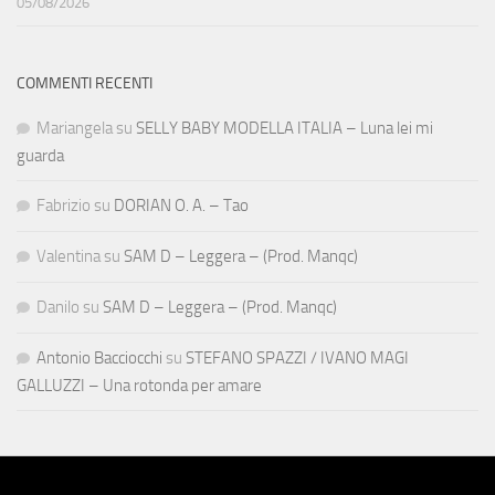
05/08/2026
COMMENTI RECENTI
Mariangela
su
SELLY BABY MODELLA ITALIA – Luna lei mi
guarda
Fabrizio
su
DORIAN O. A. – Tao
Valentina
su
SAM D – Leggera – (Prod. Manqc)
Danilo
su
SAM D – Leggera – (Prod. Manqc)
Antonio Bacciocchi
su
STEFANO SPAZZI / IVANO MAGI
GALLUZZI – Una rotonda per amare