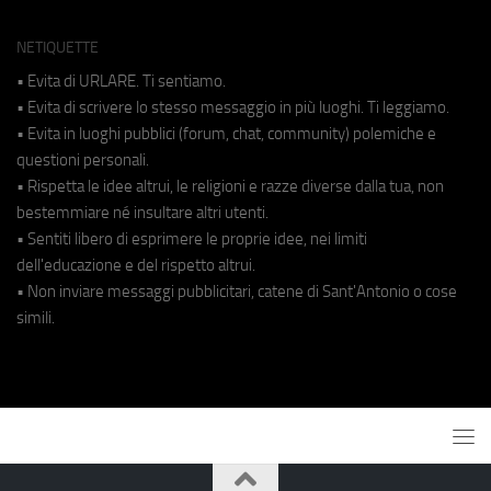
NETIQUETTE
• Evita di URLARE. Ti sentiamo.
• Evita di scrivere lo stesso messaggio in più luoghi. Ti leggiamo.
• Evita in luoghi pubblici (forum, chat, community) polemiche e
questioni personali.
• Rispetta le idee altrui, le religioni e razze diverse dalla tua, non
bestemmiare né insultare altri utenti.
• Sentiti libero di esprimere le proprie idee, nei limiti
dell'educazione e del rispetto altrui.
• Non inviare messaggi pubblicitari, catene di Sant'Antonio o cose
simili.