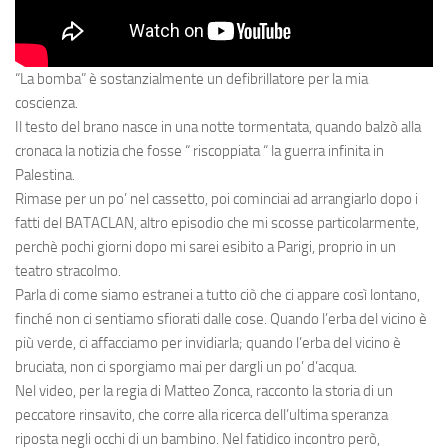
“La bomba” è sostanzialmente un defibrillatore per la mia
coscienza.
Il testo del brano nasce in una notte tormentata, quando balzò alla
cronaca la notizia che fosse “ riscoppiata “ la guerra infinita in
Palestina.
Rimase per un po’ nel cassetto, poi cominciai ad arrangiarlo dopo i
fatti del BATACLAN, altro episodio che mi scosse particolarmente,
perchè pochi giorni dopo mi sarei esibito a Parigi, proprio in un
teatro stracolmo.
Parla di come siamo estranei a tutto ciò che ci appare così lontano,
finché non ci sentiamo sfiorati dalle cose. Quando l’erba del vicino è
più verde, ci affacciamo per invidiarla; quando l’erba del vicino è
bruciata, non ci sporgiamo mai per dargli un po’ d’acqua.
Nel video, per la regia di Matteo Zonca, racconto la storia di un
peccatore rinsavito, che corre alla ricerca dell’ultima speranza
riposta negli occhi di un bambino. Nel fatidico incontro però,