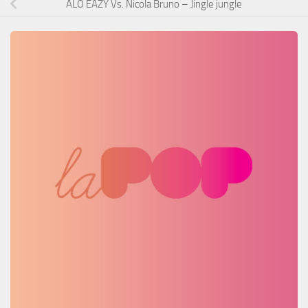
ALO EAZY Vs. Nicola Bruno – Jingle jungle