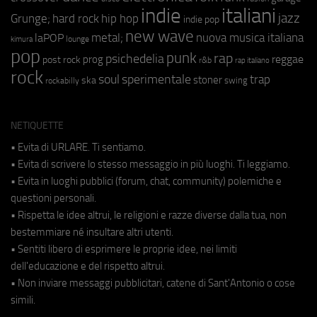
indie
italiani
jazz
hip hop
Grunge;
hard rock
indie pop
new wave
metal;
nuova musica italiana
laPOP
lounge
kimura
pop
punk
rap
psichedelia
reggae
prog
post rock
r&b
rap italiano
rock
soul
sperimentale
trap
stoner
ska
swing
rockabilly
NETIQUETTE
• Evita di URLARE. Ti sentiamo.
• Evita di scrivere lo stesso messaggio in più luoghi. Ti leggiamo.
• Evita in luoghi pubblici (forum, chat, community) polemiche e
questioni personali.
• Rispetta le idee altrui, le religioni e razze diverse dalla tua, non
bestemmiare né insultare altri utenti.
• Sentiti libero di esprimere le proprie idee, nei limiti
dell'educazione e del rispetto altrui.
• Non inviare messaggi pubblicitari, catene di Sant'Antonio o cose
simili.