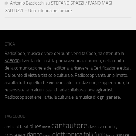
Antonio Bacciocchi
su
STEFANO SPAZZI / IVANO MAGI
GALLUZZI – Una rotonda per amare
ETICA
RadioCoop, musica e voce dei punti vendita Coop, ha ottenuto la
SA8000
diventando così "la prima azienda al mondo, nell'ambito
della comunicazione e dell'editoria, a ricevere la Certificazione etica".
Dal punto di vista artistico e culturale, Radiocoop vanta un primato:
ascolta tutto quello che viene inviato in redazione, e appena può, lo
recensisce, e in alcuni casi, chiede collaborazione agli artisti.
Radiocoop sostiene l'arte, la cultura e la musica di ogni genere.
TAG CLOUD
cantautore
blues
beat
country
ambient
classica
bossa
elettronica
dance
folk
funk
crossover
garage
fusion
disco