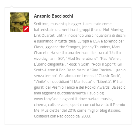
Antonio Bacciocchi
Scrittore, musicista, blogger. Ha militato come
batterista in una ventina di gruppi (tra cui Not Moving,
Link Quartet, Lilith), incidendo una cinquantina di dischi
e suonando in tutta Italia, Europa e USA e aprendo per
Clash, Iggy and the Stooges, Johnny Thunders, Manu
Chao etc. Ha scritto una decina di libri tra cui "Uscito
vivo dagli anni 80", "Mod Generations", "Paul Weller,
L’uomo cangiante", "Rock n Goal", "Rock n Spor"t, Gil
Scott-Heron Il Bob Dylan Nero" e "Ray Charles- Il genio
senza tempo". Collabora con i mensili “Classic Rock”,
"Vinile" e i quotidiani “Il Manifesto” e “Libertà”. E' tra i
giurati del Premio Tenco e del Rockol Awards. Da sedici
anni aggiorna quotidianamente il suo blog
www.tonyface.blogspot.it dove parla di musica,
cinema, culture varie, sport e con cui ha vinto il Premio
Mei Musicletter del 2016 come miglior blog italiano.
Collabora con Radiocoop dal 2003.