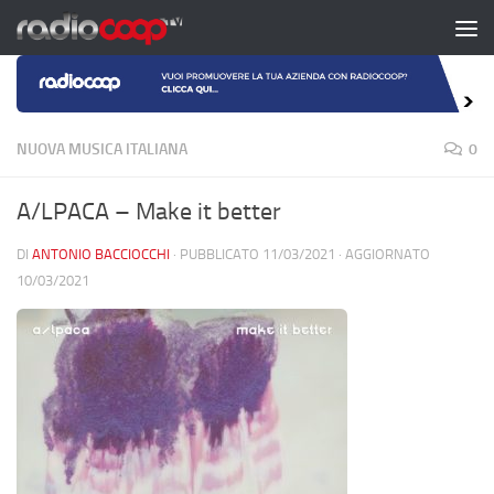
Salta al contenuto
NUOVA MUSICA ITALIANA
0
A/LPACA – Make it better
DI
ANTONIO BACCIOCCHI
· PUBBLICATO
11/03/2021
· AGGIORNATO
10/03/2021