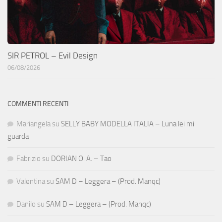
SIR PETROL – Evil Design
06/08/2026
COMMENTI RECENTI
Mariangela
su
SELLY BABY MODELLA ITALIA – Luna lei mi
guarda
Fabrizio
su
DORIAN O. A. – Tao
Valentina
su
SAM D – Leggera – (Prod. Manqc)
Danilo
su
SAM D – Leggera – (Prod. Manqc)