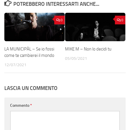
POTREBBERO INTERESSARTI ANCHE...
0
0
LA MUNICIPÀL – Se io fossi
MIKE M – Non lo decidi tu
come te cambierei il mondo
05/05/2021
12/07/2021
LASCIA UN COMMENTO
Commento
*