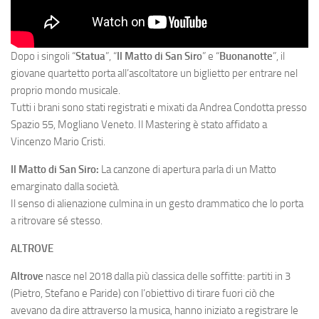
Dopo i singoli “
Statua
”, “
Il Matto di San Siro
” e “
Buonanotte
”, il
giovane quartetto porta all’ascoltatore un biglietto per entrare nel
proprio mondo musicale.
Tutti i brani sono stati registrati e mixati da Andrea Condotta presso
Spazio 55, Mogliano Veneto. Il Mastering è stato affidato a
Vincenzo Mario Cristi.
Il Matto di San Siro:
La canzone di apertura parla di un Matto
emarginato dalla società.
Il senso di alienazione culmina in un gesto drammatico che lo porta
a ritrovare sé stesso.
ALTROVE
Altrove
nasce nel 2018 dalla più classica delle soffitte: partiti in 3
(Pietro, Stefano e Paride) con l’obiettivo di tirare fuori ciò che
avevano da dire attraverso la musica, hanno iniziato a registrare le