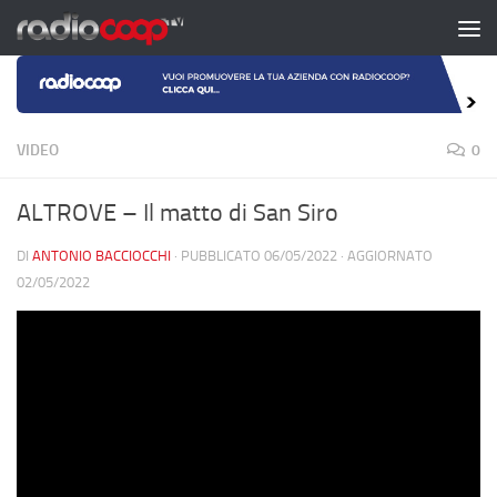
Salta al contenuto
VIDEO
0
ALTROVE – Il matto di San Siro
DI
ANTONIO BACCIOCCHI
· PUBBLICATO
06/05/2022
· AGGIORNATO
02/05/2022