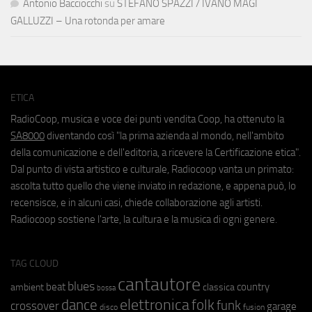
Antonio Bacciocchi
su
STEFANO SPAZZI / IVANO MAGI
GALLUZZI – Una rotonda per amare
ETICA
RadioCoop, musica e voce dei punti vendita Coop, ha ottenuto la
SA8000
diventando così "la prima azienda al mondo, nell'ambito
della comunicazione e dell'editoria, a ricevere la Certificazione etica".
Dal punto di vista artistico e culturale, Radiocoop vanta un primato:
ascolta tutto quello che viene inviato in redazione, e appena può, lo
recensisce, e in alcuni casi, chiede collaborazione agli artisti.
Radiocoop sostiene l'arte, la cultura e la musica di ogni genere.
TAG CLOUD
cantautore
blues
beat
country
ambient
classica
bossa
elettronica
dance
folk
funk
crossover
garage
fusion
disco