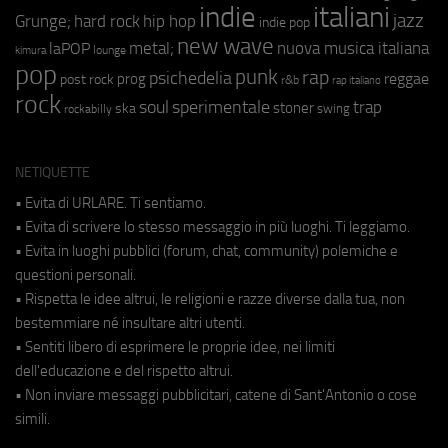
indie
italiani
jazz
hip hop
Grunge;
hard rock
indie pop
new wave
metal;
nuova musica italiana
laPOP
lounge
kimura
pop
punk
rap
psichedelia
reggae
prog
post rock
r&b
rap italiano
rock
soul
sperimentale
trap
stoner
ska
swing
rockabilly
NETIQUETTE
• Evita di URLARE. Ti sentiamo.
• Evita di scrivere lo stesso messaggio in più luoghi. Ti leggiamo.
• Evita in luoghi pubblici (forum, chat, community) polemiche e
questioni personali.
• Rispetta le idee altrui, le religioni e razze diverse dalla tua, non
bestemmiare né insultare altri utenti.
• Sentiti libero di esprimere le proprie idee, nei limiti
dell'educazione e del rispetto altrui.
• Non inviare messaggi pubblicitari, catene di Sant'Antonio o cose
simili.