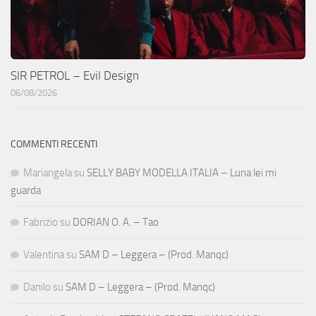
SIR PETROL – Evil Design
06/08/2026
COMMENTI RECENTI
Mariangela
su
SELLY BABY MODELLA ITALIA – Luna lei mi
guarda
Fabrizio
su
DORIAN O. A. – Tao
Valentina
su
SAM D – Leggera – (Prod. Manqc)
Danilo
su
SAM D – Leggera – (Prod. Manqc)