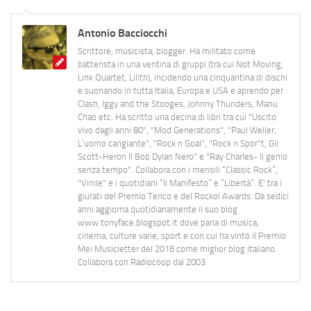
Antonio Bacciocchi
Scrittore, musicista, blogger. Ha militato come
batterista in una ventina di gruppi (tra cui Not Moving,
Link Quartet, Lilith), incidendo una cinquantina di dischi
e suonando in tutta Italia, Europa e USA e aprendo per
Clash, Iggy and the Stooges, Johnny Thunders, Manu
Chao etc. Ha scritto una decina di libri tra cui "Uscito
vivo dagli anni 80", "Mod Generations", "Paul Weller,
L’uomo cangiante", "Rock n Goal", "Rock n Spor"t, Gil
Scott-Heron Il Bob Dylan Nero" e "Ray Charles- Il genio
senza tempo". Collabora con i mensili “Classic Rock”,
"Vinile" e i quotidiani “Il Manifesto” e “Libertà”. E' tra i
giurati del Premio Tenco e del Rockol Awards. Da sedici
anni aggiorna quotidianamente il suo blog
www.tonyface.blogspot.it dove parla di musica,
cinema, culture varie, sport e con cui ha vinto il Premio
Mei Musicletter del 2016 come miglior blog italiano.
Collabora con Radiocoop dal 2003.