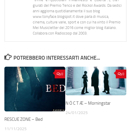
giurati del Premio Tenco e del Rockol Awards. Da sedici
anni aggiorna quotidianamente il suo blog
www.tonyface.blogspot.it dove parla di musica,
cinema, culture varie, sport e con cui ha vinto il Premio
Mei Musicletter del 2016 come miglior blog italiano.
Collabora con Radiocoop dal 2003.
POTREBBERO INTERESSARTI ANCHE...
0
0
N Ö C T Æ – Morningstar
24/01/2025
RESCUE ZONE – Bed
11/11/2025