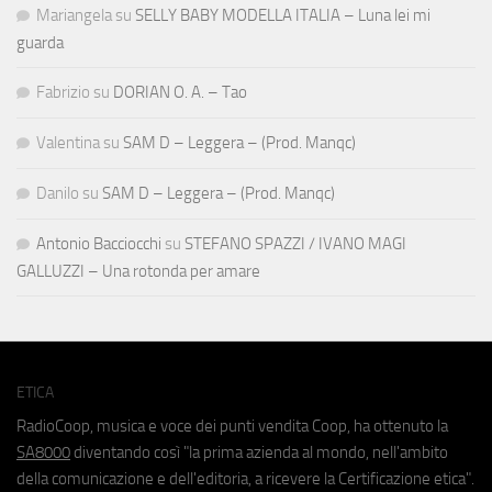
Mariangela
su
SELLY BABY MODELLA ITALIA – Luna lei mi
guarda
Fabrizio
su
DORIAN O. A. – Tao
Valentina
su
SAM D – Leggera – (Prod. Manqc)
Danilo
su
SAM D – Leggera – (Prod. Manqc)
Antonio Bacciocchi
su
STEFANO SPAZZI / IVANO MAGI
GALLUZZI – Una rotonda per amare
ETICA
RadioCoop, musica e voce dei punti vendita Coop, ha ottenuto la
SA8000
diventando così "la prima azienda al mondo, nell'ambito
della comunicazione e dell'editoria, a ricevere la Certificazione etica".