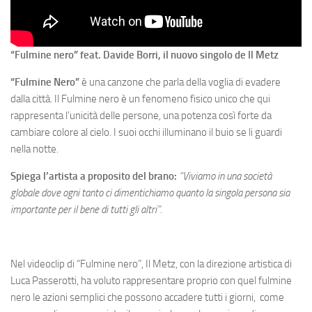
“Fulmine nero” feat. Davide Borri, il nuovo singolo de Il Metz
“Fulmine Nero”
è una canzone che parla della voglia di evadere
dalla città. Il Fulmine nero è un fenomeno fisico unico che qui
rappresenta l’unicità delle persone, una potenza così forte da
cambiare colore al cielo. I suoi occhi illuminano il buio se li guardi
nella notte.
Spiega l’artista a proposito del brano:
“Viviamo in una società
globale dove ogni tanto ci dimentichiamo quanto la singola persona sia
importante per il bene di tutti gli altri”.
Nel videoclip di “Fulmine nero”, Il Metz, con la direzione artistica di
Luca Passerotti, ha voluto rappresentare proprio con quel fulmine
nero le azioni semplici che possono accadere tutti i giorni, come