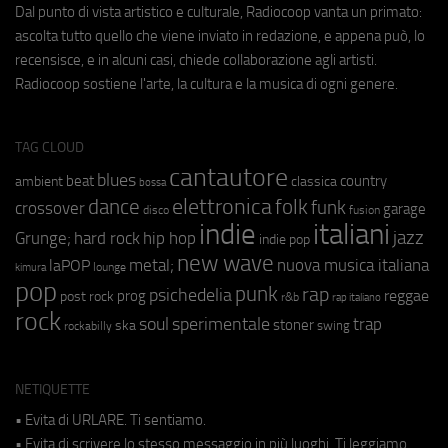
Dal punto di vista artistico e culturale, Radiocoop vanta un primato:
ascolta tutto quello che viene inviato in redazione, e appena può, lo
recensisce, e in alcuni casi, chiede collaborazione agli artisti.
Radiocoop sostiene l'arte, la cultura e la musica di ogni genere.
TAG CLOUD
cantautore
blues
beat
country
ambient
classica
bossa
elettronica
dance
folk
funk
crossover
garage
fusion
disco
indie
italiani
jazz
hip hop
Grunge;
hard rock
indie pop
new wave
metal;
nuova musica italiana
laPOP
lounge
kimura
pop
punk
rap
psichedelia
reggae
prog
post rock
r&b
rap italiano
rock
soul
sperimentale
trap
stoner
ska
swing
rockabilly
NETIQUETTE
• Evita di URLARE. Ti sentiamo.
• Evita di scrivere lo stesso messaggio in più luoghi. Ti leggiamo.