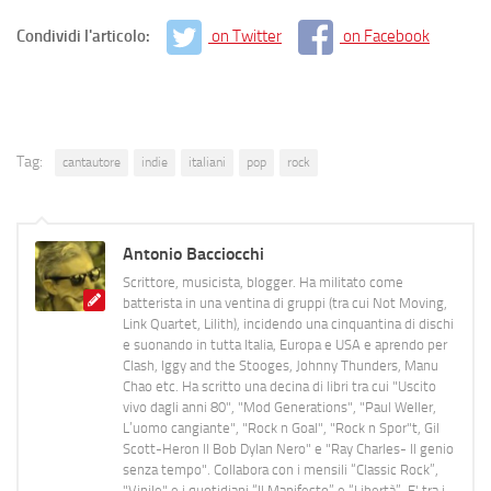
Condividi l'articolo:
on Twitter
on Facebook
Tag:
cantautore
indie
italiani
pop
rock
Antonio Bacciocchi
Scrittore, musicista, blogger. Ha militato come
batterista in una ventina di gruppi (tra cui Not Moving,
Link Quartet, Lilith), incidendo una cinquantina di dischi
e suonando in tutta Italia, Europa e USA e aprendo per
Clash, Iggy and the Stooges, Johnny Thunders, Manu
Chao etc. Ha scritto una decina di libri tra cui "Uscito
vivo dagli anni 80", "Mod Generations", "Paul Weller,
L’uomo cangiante", "Rock n Goal", "Rock n Spor"t, Gil
Scott-Heron Il Bob Dylan Nero" e "Ray Charles- Il genio
senza tempo". Collabora con i mensili “Classic Rock”,
"Vinile" e i quotidiani “Il Manifesto” e “Libertà”. E' tra i