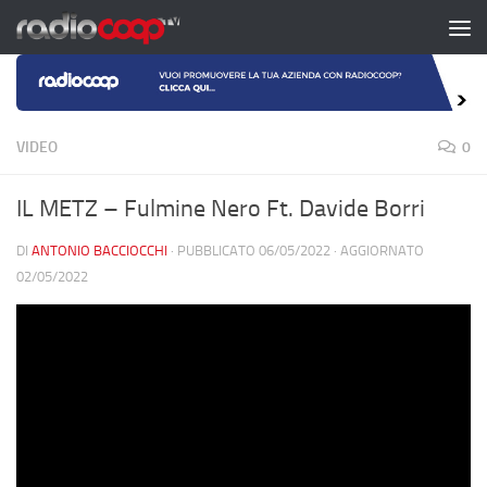
Salta al contenuto
VIDEO
0
IL METZ – Fulmine Nero Ft. Davide Borri
DI
ANTONIO BACCIOCCHI
· PUBBLICATO
06/05/2022
· AGGIORNATO
02/05/2022