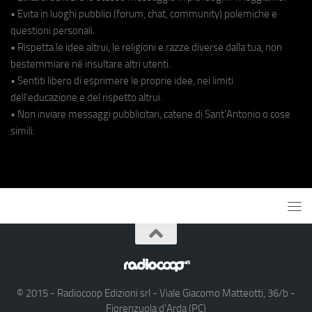
• Evita in luoghi pubblici (forum, chat, community) polemiche e
questioni personali.
• Rispetta le idee altrui, le religioni e razze diverse dalla tua, non
bestemmiare né insultare altri utenti.
• Sentiti libero di esprimere le proprie idee, nei limiti
dell'educazione e del rispetto altrui.
• Non inviare messaggi pubblicitari, catene di Sant'Antonio o cose
simili.
© 2015 - Radiocoop Edizioni srl - Viale Giacomo Matteotti, 36/b -
Fiorenzuola d'Arda (PC)