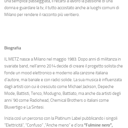
una semplice passeggiata, il recarsi a lavoro la passione di una
donna e guardare la tv, il tutto accostato anche ai luoghi comuni di
Milano per rendere il racconto più veritiero.
Biografia
IL METZ nasce a Milano nel maggio 1983. Dopo anni di militanza in
svariate band, nell’anno 2014 decide di creare il progetto solista che
fonde un mood elettronico e moderno alla canzone italiana
d’autore, mai banale e con radici solide. La sua musica è influenzata
dagli artisti con cui è cresciuto come Michael Jackson, Depeche
Mode, Battisti, Tenco, Modugno, Battiato, ma anche da artisti degli
anni ‘90 come Radiohead, Chemical Brothers o italiani come
Bluvertigo e La Sintesi.
Inizia così un percorso con la Platinum Label pubblicando i singoli
“Elettricità”, “Confuso” ,”Anche meno” e d’ora
“Fulmine nero”,