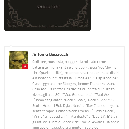
Antonio Bacciocchi
Scrittore, musicista, blogger. Ha militato come
batterista in una ventina di gruppi (tra cui Not Moving,
Link Quartet, Lilith), incidendo una cinquantina di dischi
e suonando in tutta Italia, Europa e USA e aprendo per
Clash, Iggy and the Stooges, Johnny Thunders, Manu
Chao etc. Ha scritto una decina di libri tra cui "Uscito
vivo dagli anni 80", "Mod Generations", "Paul Weller,
L’uomo cangiante", "Rock n Goal", "Rock n Spor"t, Gil
Scott-Heron Il Bob Dylan Nero" e "Ray Charles- Il genio
senza tempo". Collabora con i mensili “Classic Rock”,
"Vinile" e i quotidiani “Il Manifesto” e “Libertà”. E' tra i
giurati del Premio Tenco e del Rockol Awards. Da sedici
anni aggiorna quotidianamente il suo blog