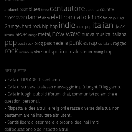
cantautore
blues
beat
country
ambient
classica
bossa
elettronica
dance
folk
funk
crossover
garage
fusion
disco
indie
italiani
jazz
hip hop
Grunge;
hard rock
indie pop
new wave
metal;
nuova musica italiana
laPOP
lounge
kimura
pop
punk
rap
psichedelia
reggae
prog
post rock
r&b
rap italiano
rock
soul
sperimentale
trap
stoner
ska
swing
rockabilly
NETIQUETTE
• Evita di URLARE. Ti sentiamo.
• Evita di scrivere lo stesso messaggio in più luoghi. Ti leggiamo.
• Evita in luoghi pubblici (forum, chat, community) polemiche e
questioni personali.
• Rispetta le idee altrui, le religioni e razze diverse dalla tua, non
bestemmiare né insultare altri utenti.
• Sentiti libero di esprimere le proprie idee, nei limiti
dell'educazione e del rispetto altrui.