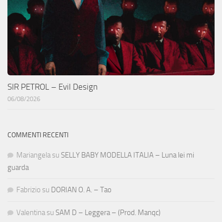
SIR PETROL – Evil Design
06/08/2026
COMMENTI RECENTI
Mariangela
su
SELLY BABY MODELLA ITALIA – Luna lei mi
guarda
Fabrizio
su
DORIAN O. A. – Tao
Valentina
su
SAM D – Leggera – (Prod. Manqc)