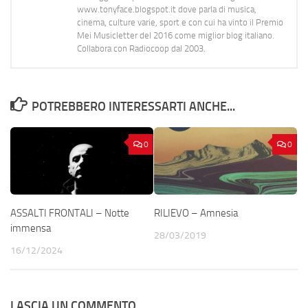
www.tonyface.blogspot.it dove parla di musica,
cinema, culture varie, sport e con cui ha vinto il Premio
Mei Musicletter del 2016 come miglior blog italiano.
Collabora con Radiocoop dal 2003.
POTREBBERO INTERESSARTI ANCHE...
0
0
ASSALTI FRONTALI – Notte
RILIEVO – Amnesia
immensa
28/03/2019
16/12/2024
LASCIA UN COMMENTO