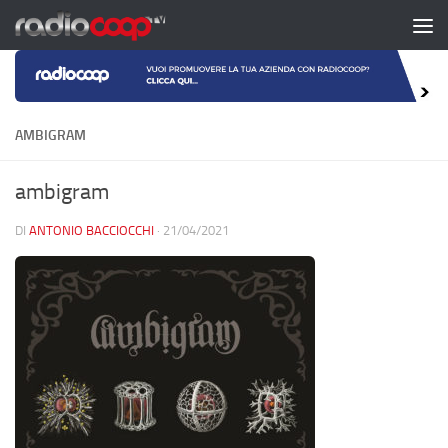
Salta al contenuto
AMBIGRAM
ambigram
DI
ANTONIO BACCIOCCHI
·
21/04/2021