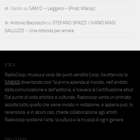
Danilo
su
SAM D – Leggera – (Prod. Manqc)
Antonio Bacciocchi
su
STEFANO SPAZZI / IVANO MAGI
GALLUZZI – Una rotonda per amare
ETICA
RadioCoop, musica e voce dei punti vendita Coop, ha ottenuto la
SA8000
diventando così "la prima azienda al mondo, nell'ambito
della comunicazione e dell'editoria, a ricevere la Certificazione etica".
Dal punto di vista artistico e culturale, Radiocoop vanta un primato:
ascolta tutto quello che viene inviato in redazione, e appena può, lo
recensisce, e in alcuni casi, chiede collaborazione agli artisti.
Radiocoop sostiene l'arte, la cultura e la musica di ogni genere.
TAG CLOUD