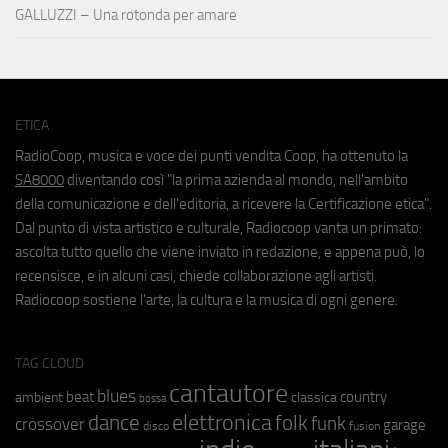
GALLUZZI – Una rotonda per amare
ETICA
RadioCoop, musica e voce dei punti vendita Coop, ha ottenuto la
SA8000
diventando così "la prima azienda al mondo, nell'ambito
della comunicazione e dell'editoria, a ricevere la Certificazione etica".
Dal punto di vista artistico e culturale, Radiocoop vanta un primato:
ascolta tutto quello che viene inviato in redazione, e appena può, lo
recensisce, e in alcuni casi, chiede collaborazione agli artisti.
Radiocoop sostiene l'arte, la cultura e la musica di ogni genere.
TAG CLOUD
cantautore
blues
beat
country
ambient
classica
bossa
elettronica
dance
folk
funk
crossover
garage
fusion
disco