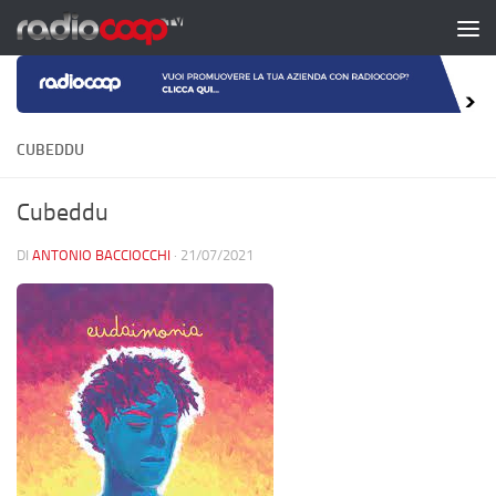
Salta al contenuto
CUBEDDU
Cubeddu
DI
ANTONIO BACCIOCCHI
·
21/07/2021