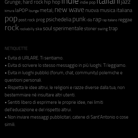
indie
italiani
jazz
hip hop
Grunge;
hard rock
indie pop
new wave
metal;
nuova musica italiana
laPOP
lounge
kimura
pop
punk
rap
psichedelia
reggae
prog
post rock
r&b
rap italiano
rock
soul
sperimentale
trap
stoner
ska
swing
rockabilly
NETIQUETTE
• Evita di URLARE. Ti sentiamo.
• Evita di scrivere lo stesso messaggio in più luoghi. Ti leggiamo.
• Evita in luoghi pubblici (forum, chat, community) polemiche e
questioni personali.
• Rispetta le idee altrui, le religioni e razze diverse dalla tua, non
bestemmiare né insultare altri utenti.
• Sentiti libero di esprimere le proprie idee, nei limiti
dell'educazione e del rispetto altrui.
• Non inviare messaggi pubblicitari, catene di Sant'Antonio o cose
simili.