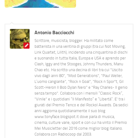
Antonio Bacciocchi
Scrittore, musicista, blogger. Ha militato come
batterista in una ventina di gruppi (tra cui Not Moving,
Link Quartet, Lilith), incidendo una cinquantina di dischi
e suonando in tutta Italia, Europa e USA e aprendo per
Clash, Iggy and the Stooges, Johnny Thunders, Manu
Chao etc. Ha scritto una decina di libri tra cui "Uscito
vivo dagli anni 80", "Mod Generations", "Paul Weller,
L’uomo cangiante", "Rock n Goal", "Rock n Spor"t, Gil
Scott-Heron Il Bob Dylan Nero" e "Ray Charles- Il genio
senza tempo". Collabora con i mensili “Classic Rock”,
"Vinile" e i quotidiani “Il Manifesto” e “Libertà”. E' tra i
giurati del Premio Tenco e del Rockol Awards. Da sedici
anni aggiorna quotidianamente il suo blog
www.tonyface.blogspot.it dove parla di musica,
cinema, culture varie, sport e con cui ha vinto il Premio
Mei Musicletter del 2016 come miglior blog italiano.
Collabora con Radiocoop dal 2003.