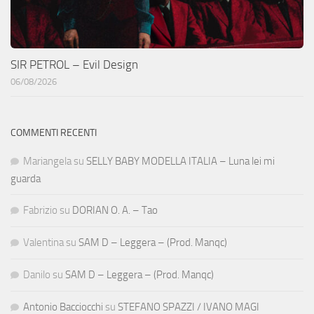
SIR PETROL – Evil Design
06/08/2026
COMMENTI RECENTI
Mariangela
su
SELLY BABY MODELLA ITALIA – Luna lei mi
guarda
Fabrizio
su
DORIAN O. A. – Tao
Valentina
su
SAM D – Leggera – (Prod. Manqc)
Danilo
su
SAM D – Leggera – (Prod. Manqc)
Antonio Bacciocchi
su
STEFANO SPAZZI / IVANO MAGI