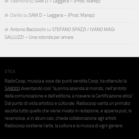
Valentina
su
SAM D – Leggera – (Prod. Manqc)
Danilo
su
SAM D – Leggera – (Prod. Manqc)
Antonio Bacciocchi
su
STEFANO SPAZZI / IVANO MAGI
GALLUZZI – Una rotonda per amare
ETICA
RadioCoop, musica e voce dei punti vendita Coop, ha ottenuto la
SA8000
diventando così "la prima azienda al mondo, nell'ambito
della comunicazione e dell'editoria, a ricevere la Certificazione etica".
Dal punto di vista artistico e culturale, Radiocoop vanta un primato:
ascolta tutto quello che viene inviato in redazione, e appena può, lo
recensisce, e in alcuni casi, chiede collaborazione agli artisti.
Radiocoop sostiene l'arte, la cultura e la musica di ogni genere.