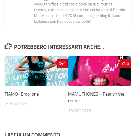
www.tonyface.blogspot.it dove parla di musica,
cinema, culture varie, sport e con cui ha vinto il Premio
Mei Musicletter del 2016 come miglior blog italiano.
Collabora con Radiocoop dal 2003.
POTREBBERO INTERESSARTI ANCHE...
0
0
TIAMO- Emojione
MAMUTHONES – Fear on the
corner
29/05/2021
19/02/2018
LASCIA UN COMMENTO