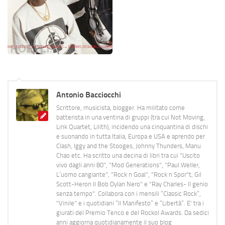
Antonio Bacciocchi
Scrittore, musicista, blogger. Ha militato come
batterista in una ventina di gruppi (tra cui Not Moving,
Link Quartet, Lilith), incidendo una cinquantina di dischi
e suonando in tutta Italia, Europa e USA e aprendo per
Clash, Iggy and the Stooges, Johnny Thunders, Manu
Chao etc. Ha scritto una decina di libri tra cui "Uscito
vivo dagli anni 80", "Mod Generations", "Paul Weller,
L’uomo cangiante", "Rock n Goal", "Rock n Spor"t, Gil
Scott-Heron Il Bob Dylan Nero" e "Ray Charles- Il genio
senza tempo". Collabora con i mensili “Classic Rock”,
"Vinile" e i quotidiani “Il Manifesto” e “Libertà”. E' tra i
giurati del Premio Tenco e del Rockol Awards. Da sedici
anni aggiorna quotidianamente il suo blog