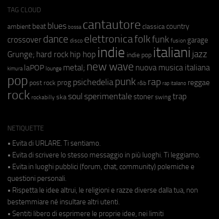
TAG CLOUD
cantautore
blues
beat
country
ambient
classica
bossa
elettronica
dance
folk
funk
crossover
garage
fusion
disco
indie
italiani
jazz
hip hop
Grunge;
hard rock
indie pop
new wave
metal;
nuova musica italiana
laPOP
lounge
kimura
pop
punk
rap
psichedelia
reggae
prog
post rock
r&b
rap italiano
rock
soul
sperimentale
trap
stoner
ska
swing
rockabilly
NETIQUETTE
• Evita di URLARE. Ti sentiamo.
• Evita di scrivere lo stesso messaggio in più luoghi. Ti leggiamo.
• Evita in luoghi pubblici (forum, chat, community) polemiche e
questioni personali.
• Rispetta le idee altrui, le religioni e razze diverse dalla tua, non
bestemmiare né insultare altri utenti.
• Sentiti libero di esprimere le proprie idee, nei limiti