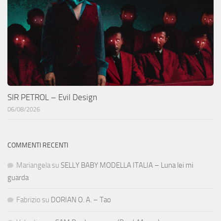
SIR PETROL – Evil Design
06/08/2026
COMMENTI RECENTI
Mariangela
su
SELLY BABY MODELLA ITALIA – Luna lei mi
guarda
Fabrizio
su
DORIAN O. A. – Tao