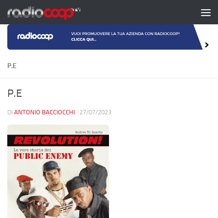
Salta al contenuto
P.E
P.E
DI
ANTONIO BACCIOCCHI
·
27/07/2023