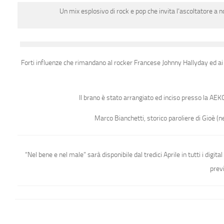
Un mix esplosivo di rock e pop che invita l’ascoltatore a
Forti influenze che rimandano al rocker Francese Johnny Hallyday ed ai p
Il brano è stato arrangiato ed inciso presso la AEK
Marco Bianchetti, storico paroliere di Gioè (n
“Nel bene e nel male” sarà disponibile dal tredici Aprile in tutti i digit
prev