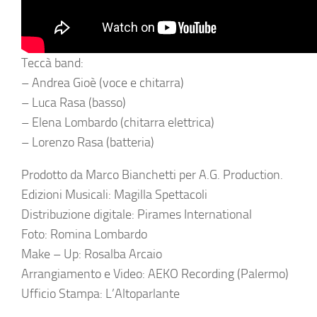
Teccà band:
– Andrea Gioè (voce e chitarra)
– Luca Rasa (basso)
– Elena Lombardo (chitarra elettrica)
– Lorenzo Rasa (batteria)
Prodotto da Marco Bianchetti per A.G. Production.
Edizioni Musicali: Magilla Spettacoli
Distribuzione digitale: Pirames International
Foto: Romina Lombardo
Make – Up: Rosalba Arcaio
Arrangiamento e Video: AEKO Recording (Palermo)
Ufficio Stampa: L’Altoparlante