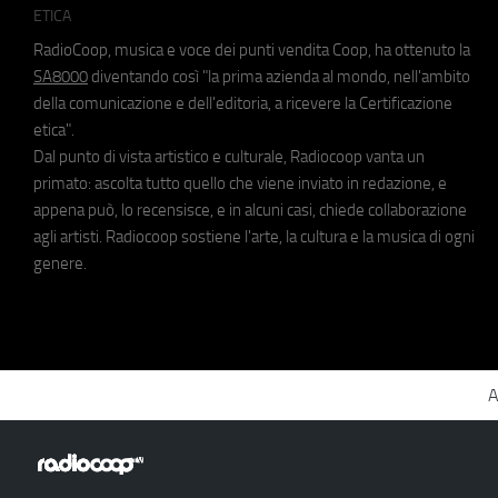
ETICA
RadioCoop, musica e voce dei punti vendita Coop, ha ottenuto la
SA8000
diventando così "la prima azienda al mondo, nell'ambito
della comunicazione e dell'editoria, a ricevere la Certificazione
etica".
Dal punto di vista artistico e culturale, Radiocoop vanta un
primato: ascolta tutto quello che viene inviato in redazione, e
appena può, lo recensisce, e in alcuni casi, chiede collaborazione
agli artisti. Radiocoop sostiene l'arte, la cultura e la musica di ogni
genere.
A