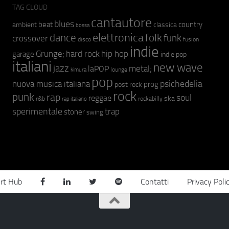
TAG CLOUD
cantautore
blues
beat
country
ambient
classica
bossa
elettronica
dance
folk
funk
crossover
fusion
disco
indie
hip hop
Grunge;
hard rock
garage
indie pop
italiani
new wave
jazz
metal;
laPOP
lounge
kimura
pop
psichedelia
nuova musica italiana
prog
post rock
rock
punk
rap
soul
reggae
ska
r&b
rockabilly
rap italiano
sperimentale
trap
stoner
swing
rt Hub
Contatti
Privacy Poli