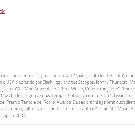
ok
ista in una ventina di gruppi (tra cui Not Moving, Link Quartet, Lilith), inc
uropa e USA e aprendo per Clash, Iggy and the Stooges, Johnny Thunders, 
o dagli anni 80", "Mod Generations", "Paul Weller, L’uomo cangiante", "Rock n
Ray Charles- Il genio senza tempo". Collabora con i mensili “Classic Rock”,
urati del Premio Tenco e del Rockol Awards. Da sedici anni aggiorna quotidia
a, cinema, culture varie, sport e con cui ha vinto il Premio Mei Musiclett
ocoop dal 2003.