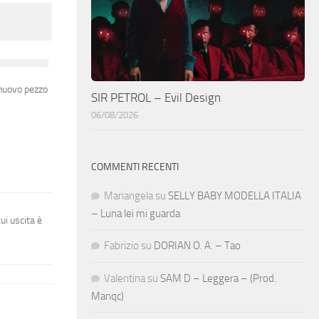
 nuovo pezzo
SIR PETROL – Evil Design
06/08/2026
COMMENTI RECENTI
Mariangela
su
SELLY BABY MODELLA ITALIA
– Luna lei mi guarda
ui uscita è
Fabrizio
su
DORIAN O. A. – Tao
Valentina
su
SAM D – Leggera – (Prod.
Manqc)