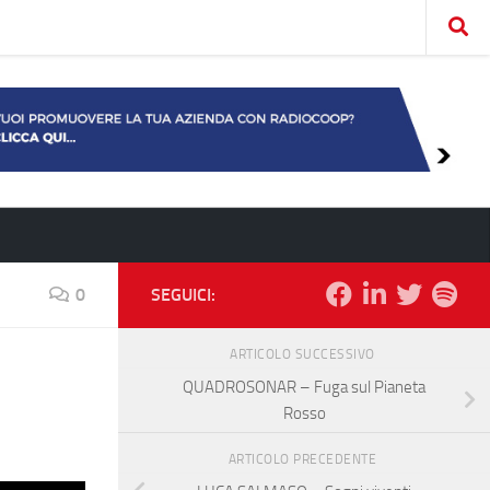
0
SEGUICI:
ARTICOLO SUCCESSIVO
QUADROSONAR – Fuga sul Pianeta
Rosso
ARTICOLO PRECEDENTE