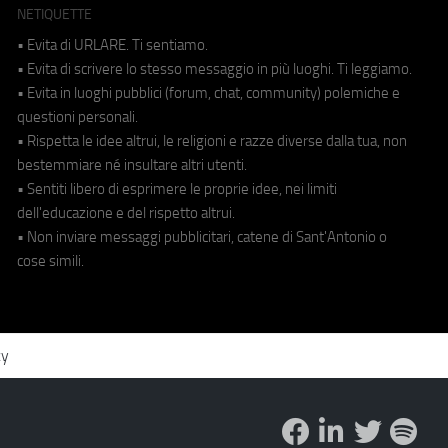
NETIQUETTE
• Evita di URLARE. Ti sentiamo.
• Evita di scrivere lo stesso messaggio in più luoghi. Ti leggiamo.
• Evita in luoghi pubblici (forum, chat, community) polemiche e
questioni personali.
• Rispetta le idee altrui, le religioni e razze diverse dalla tua, non
bestemmiare né insultare altri utenti.
• Sentiti libero di esprimere le proprie idee, nei limiti
dell'educazione e del rispetto altrui.
• Non inviare messaggi pubblicitari, catene di Sant'Antonio o
cose simili.
cy