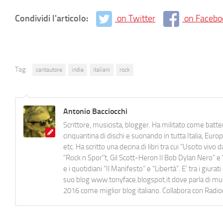
Condividi l'articolo:
on Twitter
on Facebo
Tag:
cantautore
indie
italiani
rock
Antonio Bacciocchi
Scrittore, musicista, blogger. Ha militato come batter
cinquantina di dischi e suonando in tutta Italia, E
etc. Ha scritto una decina di libri tra cui "Uscito viv
"Rock n Spor"t, Gil Scott-Heron Il Bob Dylan Nero" e "
e i quotidiani “Il Manifesto” e “Libertà”. E' tra i gi
suo blog www.tonyface.blogspot.it dove parla di music
2016 come miglior blog italiano. Collabora con Radi