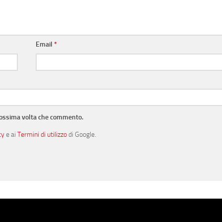
Email
*
prossima volta che commento.
cy
e ai
Termini di utilizzo
di Google.