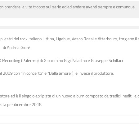
 non prendere la vita troppo sul serio ed ad andare avanti sempre e comunque.
ilastri del rock italiano Litfiba, Ligabue, Vasco Rossi e Afterhours, forgiano il
di Andrea Giorè.
O Recording (Palermo) di Gioacchino Gigi Paladino e Giuseppe Schillaci.
el 2009 con “In concerto” e “Balla amore”), è invece il produttore.
al store ed è il singolo apripista di un nuovo album composto da tredici inediti la c
ista per dicembre 2018.