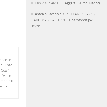
Danilo
su
SAM D – Leggera – (Prod. Manqc)
Antonio Bacciocchi
su
STEFANO SPAZZI /
IVANO MAGI GALLUZZI – Una rotonda per
amare
idendo una
Manu Chao
 Goal",
 "Vinile"
namente il
er del