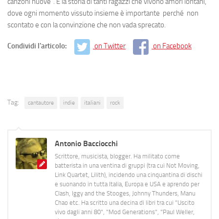
canzoni nuove”. È la storia di tanti ragazzi che vivono amori lontani,
dove ogni momento vissuto insieme è importante perché non
scontato e con la convinzione che non vada sprecato.
Condividi l'articolo:
on Twitter
on Facebook
Tag:
cantautore
indie
italiani
rock
Antonio Bacciocchi
Scrittore, musicista, blogger. Ha militato come
batterista in una ventina di gruppi (tra cui Not Moving,
Link Quartet, Lilith), incidendo una cinquantina di dischi
e suonando in tutta Italia, Europa e USA e aprendo per
Clash, Iggy and the Stooges, Johnny Thunders, Manu
Chao etc. Ha scritto una decina di libri tra cui "Uscito
vivo dagli anni 80", "Mod Generations", "Paul Weller,