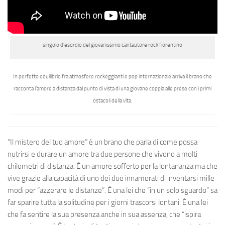
singolo d’esordio del giovanissimo cantautore rock fiorentino
In perfetto equilibrio fra atmosfere rockeggianti e pop internazionale arriva il brano che
racconta l’amore a distanza dal punto di vista di una giovane coppia alle prese con i primi
ostacoli della vita.
“Il mistero del tuo amore” è un brano che parla di come possa
nutrirsi e durare un amore tra due persone che vivono a molti
chilometri di distanza. È un amore sofferto per la lontananza ma che
vive grazie alla capacità di uno dei due innamorati di inventarsi mille
modi per “azzerare le distanze”. È una lei che “in un solo sguardo” sa
far sparire tutta la solitudine per i giorni trascorsi lontani. È una lei
che fa sentire la sua presenza anche in sua assenza, che “ispira