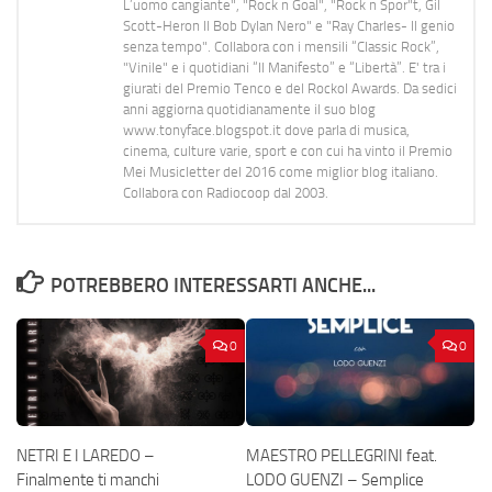
L’uomo cangiante", "Rock n Goal", "Rock n Spor"t, Gil
Scott-Heron Il Bob Dylan Nero" e "Ray Charles- Il genio
senza tempo". Collabora con i mensili “Classic Rock”,
"Vinile" e i quotidiani “Il Manifesto” e “Libertà”. E' tra i
giurati del Premio Tenco e del Rockol Awards. Da sedici
anni aggiorna quotidianamente il suo blog
www.tonyface.blogspot.it dove parla di musica,
cinema, culture varie, sport e con cui ha vinto il Premio
Mei Musicletter del 2016 come miglior blog italiano.
Collabora con Radiocoop dal 2003.
POTREBBERO INTERESSARTI ANCHE...
0
0
NETRI E I LAREDO –
MAESTRO PELLEGRINI feat.
Finalmente ti manchi
LODO GUENZI – Semplice