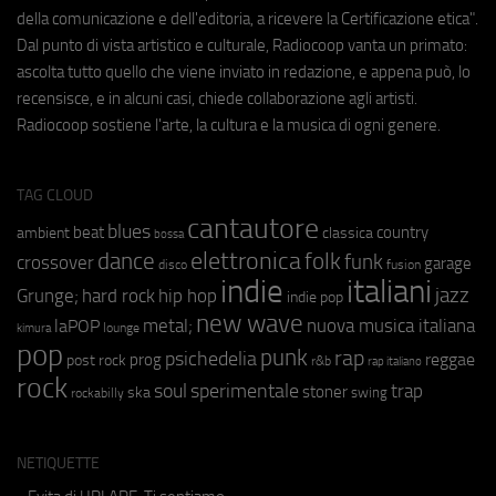
della comunicazione e dell'editoria, a ricevere la Certificazione etica".
Dal punto di vista artistico e culturale, Radiocoop vanta un primato:
ascolta tutto quello che viene inviato in redazione, e appena può, lo
recensisce, e in alcuni casi, chiede collaborazione agli artisti.
Radiocoop sostiene l'arte, la cultura e la musica di ogni genere.
TAG CLOUD
cantautore
blues
beat
country
ambient
classica
bossa
elettronica
dance
folk
funk
crossover
garage
fusion
disco
indie
italiani
jazz
hip hop
Grunge;
hard rock
indie pop
new wave
metal;
nuova musica italiana
laPOP
lounge
kimura
pop
punk
rap
psichedelia
reggae
prog
post rock
r&b
rap italiano
rock
soul
sperimentale
trap
stoner
ska
swing
rockabilly
NETIQUETTE