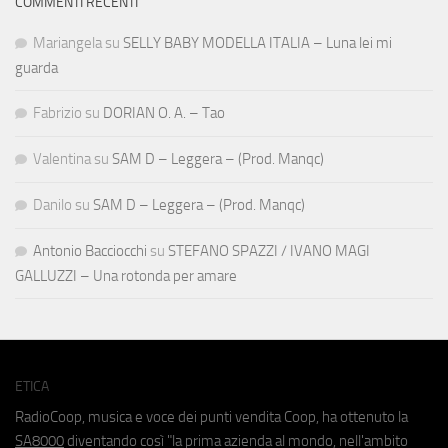
COMMENTI RECENTI
Mariangela
su
SELLY BABY MODELLA ITALIA – Luna lei mi
guarda
Fabrizio
su
DORIAN O. A. – Tao
Valentina
su
SAM D – Leggera – (Prod. Manqc)
Danilo
su
SAM D – Leggera – (Prod. Manqc)
Antonio Bacciocchi
su
STEFANO SPAZZI / IVANO MAGI
GALLUZZI – Una rotonda per amare
ETICA
RadioCoop, musica e voce dei punti vendita Coop, ha ottenuto la
SA8000
diventando così "la prima azienda al mondo, nell'ambito