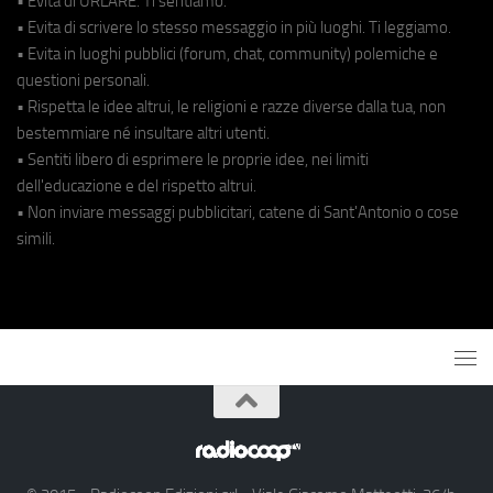
• Evita di URLARE. Ti sentiamo.
• Evita di scrivere lo stesso messaggio in più luoghi. Ti leggiamo.
• Evita in luoghi pubblici (forum, chat, community) polemiche e
questioni personali.
• Rispetta le idee altrui, le religioni e razze diverse dalla tua, non
bestemmiare né insultare altri utenti.
• Sentiti libero di esprimere le proprie idee, nei limiti
dell'educazione e del rispetto altrui.
• Non inviare messaggi pubblicitari, catene di Sant'Antonio o cose
simili.