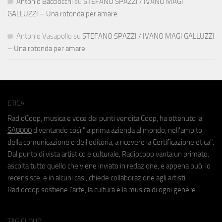
Antonio Bacciocchi
su
STEFANO SPAZZI / IVANO MAGI
GALLUZZI – Una rotonda per amare
Antonio Vasapollo
su
STEFANO SPAZZI / IVANO MAGI GALLUZZI
– Una rotonda per amare
ETICA
RadioCoop, musica e voce dei punti vendita Coop, ha ottenuto la
SA8000
diventando così "la prima azienda al mondo, nell'ambito
della comunicazione e dell'editoria, a ricevere la Certificazione etica".
Dal punto di vista artistico e culturale, Radiocoop vanta un primato:
ascolta tutto quello che viene inviato in redazione, e appena può, lo
recensisce, e in alcuni casi, chiede collaborazione agli artisti.
Radiocoop sostiene l'arte, la cultura e la musica di ogni genere.
TAG CLOUD