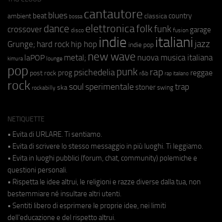
cantautore
blues
beat
country
ambient
classica
bossa
elettronica
dance
folk
funk
crossover
garage
fusion
disco
indie
italiani
jazz
hip hop
Grunge;
hard rock
indie pop
new wave
metal;
nuova musica italiana
laPOP
lounge
kimura
pop
punk
rap
psichedelia
reggae
prog
post rock
r&b
rap italiano
rock
soul
sperimentale
trap
stoner
ska
swing
rockabilly
NETIQUETTE
• Evita di URLARE. Ti sentiamo.
• Evita di scrivere lo stesso messaggio in più luoghi. Ti leggiamo.
• Evita in luoghi pubblici (forum, chat, community) polemiche e
questioni personali.
• Rispetta le idee altrui, le religioni e razze diverse dalla tua, non
bestemmiare né insultare altri utenti.
• Sentiti libero di esprimere le proprie idee, nei limiti
dell'educazione e del rispetto altrui.