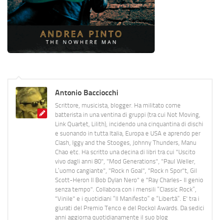
Antonio Bacciocchi
Scrittore, musicista, blogger. Ha militato come
batterista in una ventina di gruppi (tra cui Not Moving,
Link Quartet, Lilith), incidendo una cinquantina di dischi
e suonando in tutta Italia, Europa e USA e aprendo per
Clash, Iggy and the Stooges, Johnny Thunders, Manu
Chao etc. Ha scritto una decina di libri tra cui "Uscito
vivo dagli anni 80", "Mod Generations", "Paul Weller,
L’uomo cangiante", "Rock n Goal", "Rock n Spor"t, Gil
Scott-Heron Il Bob Dylan Nero" e "Ray Charles- Il genio
senza tempo". Collabora con i mensili “Classic Rock”,
"Vinile" e i quotidiani “Il Manifesto” e “Libertà”. E' tra i
giurati del Premio Tenco e del Rockol Awards. Da sedici
anni aggiorna quotidianamente il suo blog