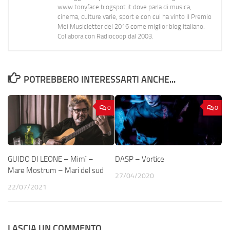
www.tonyface.blogspot.it dove parla di musica,
cinema, culture varie, sport e con cui ha vinto il Premio
Mei Musicletter del 2016 come miglior blog italiano.
Collabora con Radiocoop dal 2003.
POTREBBERO INTERESSARTI ANCHE...
0
0
GUIDO DI LEONE – Mimì –
DASP – Vortice
Mare Mostrum – Mari del sud
27/04/2020
22/07/2021
LASCIA UN COMMENTO