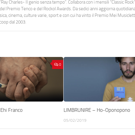
Ray Charles- Il genio senza tempo". Collabora con i mensili “Classic Rock”,
urati del Premio Tenco e del Rockol Awards. Da sedici anni aggiorna quotidia
a, cinema, culture varie, sport e con cui ha vinto il Premio Mei Musiclett
ocoop dal 2003.
0
Ehi Franco
LIMBRUNIRE – Ho-Oponopono
05/02/2019