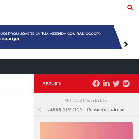
SEGUICI:
ARTICOLO PRECEDENTE
ANDREA PISCINA – Pensieri da balcone