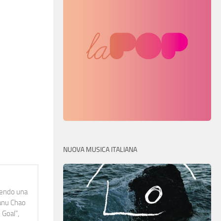
NUOVA MUSICA ITALIANA
idendo una
Manu Chao
 Goal",