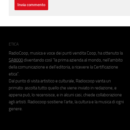
ETICA
RadioCoop, musica e voce dei punti vendita Coop, ha ottenuto la
SA8000
diventando così "la prima azienda al mondo, nell'ambito
della comunicazione e dell'editoria, a ricevere la Certificazione
etica".
Dal punto di vista artistico e culturale, Radiocoop vanta un
primato: ascolta tutto quello che viene inviato in redazione, e
appena può, lo recensisce, e in alcuni casi, chiede collaborazione
agli artisti. Radiocoop sostiene l'arte, la cultura e la musica di ogni
genere.