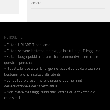
amare
NETIQUETTE
• Evita di URLARE. Ti sentiamo.
• Evita di scrivere lo stesso messaggio in più luoghi. Ti leggiamo.
• Evita in luoghi pubblici (forum, chat, community) polemiche e
questioni personali.
• Rispetta le idee altrui, le religioni e razze diverse dalla tua, non
bestemmiare né insultare altri utenti.
• Sentiti libero di esprimere le proprie idee, nei limiti
dell'educazione e del rispetto altrui.
• Non inviare messaggi pubblicitari, catene di Sant'Antonio o
cose simili.