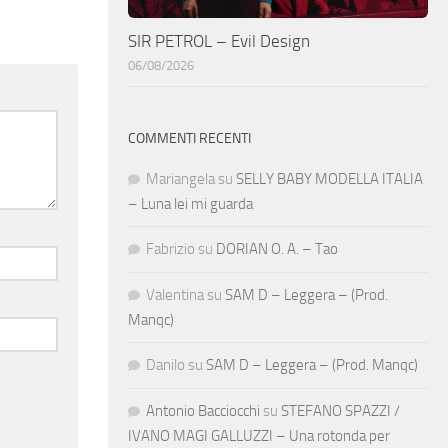
SIR PETROL – Evil Design
06/08/2026
COMMENTI RECENTI
Mariangela
su
SELLY BABY MODELLA ITALIA
– Luna lei mi guarda
Fabrizio
su
DORIAN O. A. – Tao
Valentina
su
SAM D – Leggera – (Prod.
Manqc)
Danilo
su
SAM D – Leggera – (Prod. Manqc)
Antonio Bacciocchi
su
STEFANO SPAZZI /
IVANO MAGI GALLUZZI – Una rotonda per