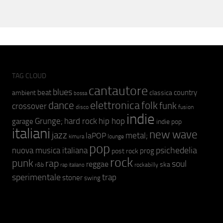
TAG CLOUD
cantautore
blues
beat
country
ambient
classica
bossa
elettronica
dance
folk
funk
crossover
fusion
disco
indie
hip hop
Grunge;
hard rock
garage
indie pop
italiani
new wave
jazz
metal;
laPOP
lounge
kimura
pop
psichedelia
nuova musica italiana
prog
post rock
rock
punk
rap
soul
reggae
ska
r&b
rockabilly
rap italiano
sperimentale
trap
stoner
swing