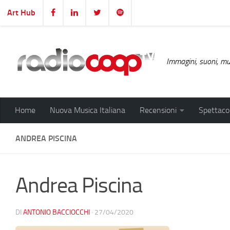
Art Hub
Salta al contenuto
Immagini, suoni, mus
Home
Nuova Musica Italiana
Recensioni
Spettacol
ANDREA PISCINA
Andrea Piscina
DI
ANTONIO BACCIOCCHI
·
27/04/2020