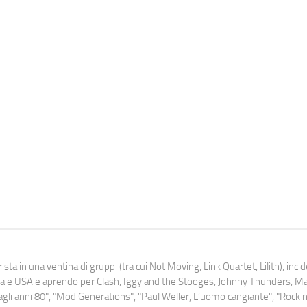
ista in una ventina di gruppi (tra cui Not Moving, Link Quartet, Lilith), inc
uropa e USA e aprendo per Clash, Iggy and the Stooges, Johnny Thunders, 
o dagli anni 80", "Mod Generations", "Paul Weller, L’uomo cangiante", "Rock n