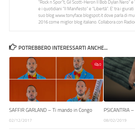
"Rock n Spor"t, Gil Scott-Heron Il Bob Dylan Nero" e "
e i quotidiani “Il Manifesto” e “Libertà”. E' tra i gi
suo blog www.tonyface.blogspot.it dove parla di music
2016 come miglior blog italiano. Collabora con Radi
POTREBBERO INTERESSARTI ANCHE...
0
SAFFIR GARLAND – Ti mando in Congo
PSICANTRIA – 
02/12/2017
08/02/2019