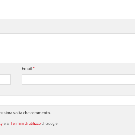
Email
*
prossima volta che commento.
cy
e ai
Termini di utilizzo
di Google.