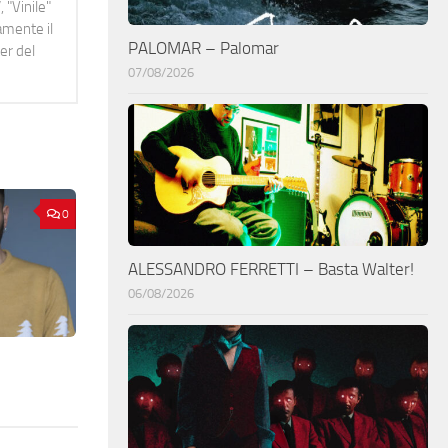
 "Vinile"
namente il
PALOMAR – Palomar
er del
07/08/2026
0
ALESSANDRO FERRETTI – Basta Walter!
06/08/2026