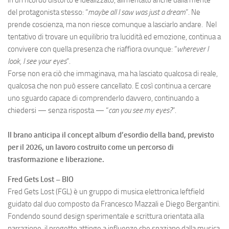
del protagonista stesso: “
maybe all I saw was just a dream
”. Ne
prende coscienza, ma non riesce comunque a lasciarlo andare. Nel
tentativo di trovare un equilibrio tra lucidità ed emozione, continua a
convivere con quella presenza che riaffiora ovunque: “
wherever I
look, I see your eyes
”.
Forse non era ciò che immaginava, ma ha lasciato qualcosa di reale,
qualcosa che non può essere cancellato. E così continua a cercare
uno sguardo capace di comprenderlo davvero, continuando a
chiedersi — senza risposta — “
can you see my eyes?
”.
Il brano anticipa il concept album d’esordio della band, previsto
per il 2026, un lavoro costruito come un percorso di
trasformazione e liberazione.
Fred Gets Lost – BIO
Fred Gets Lost (FGL) è un gruppo di musica elettronica leftfield
guidato dal duo composto da Francesco Mazzali e Diego Bergantini.
Fondendo sound design sperimentale e scrittura orientata alla
narrazione, il progetto attinge a influenze che spaziano dalla musica