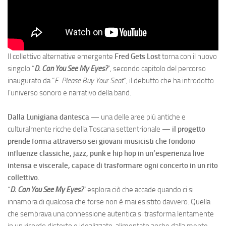
Il collettivo alternative emergente
Fred Gets Lost
torna con il nuovo
singolo “
D. Can You See My Eyes?
“, secondo capitolo del percorso
inaugurato da “
E. Please Buy Your Seat
“, il debutto che ha introdotto
l’universo sonoro e narrativo della band.
Dalla Lunigiana dantesca
— una delle aree più antiche e
culturalmente ricche della Toscana settentrionale —
il progetto
prende forma attraverso sei giovani musicisti che fondono
influenze classiche, jazz, punk e hip hop in un’esperienza live
intensa e viscerale, capace di trasformare ogni concerto in un rito
collettivo
.
“
D. Can You See My Eyes?
” esplora ciò che accade quando ci si
innamora di qualcosa che forse non è mai esistito davvero. Quella
che sembrava una connessione autentica si trasforma lentamente
in un ricordo distorto e idealizzato, alimentato anche dalla mente