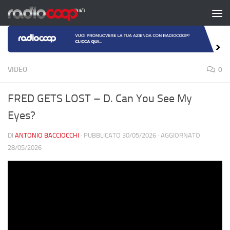
Salta al contenuto
VIDEO
0
FRED GETS LOST – D. Can You See My
Eyes?
DI
ANTONIO BACCIOCCHI
· PUBBLICATO
30/05/2026
· AGGIORNATO
28/05/2026