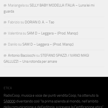
Mariangela
su
SELLY BABY MODELLA ITALIA – Luna lei mi
guarda
Fabrizio
su
DORIAN O. A. – Tao
Valentina
su
SAM D – Leggera – (Prod. Manqc)
Danilo
su
SAM D – Leggera – (Prod. Manqc)
Antonio Bacciocchi
su
STEFANO SPAZZI / IVANO MAGI
GALLUZZI – Una rotonda per amare
ETICA
RadioCoop, musica e voce dei punti vendita Coop, ha ottenuto la
SA8000
diventando così "la prima azienda al mondo, nell'ambito
della comunicazione e dell'editoria, a ricevere la Certificazione etica".