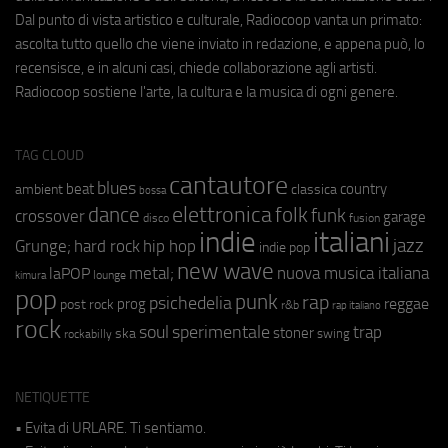
Dal punto di vista artistico e culturale, Radiocoop vanta un primato:
ascolta tutto quello che viene inviato in redazione, e appena può, lo
recensisce, e in alcuni casi, chiede collaborazione agli artisti.
Radiocoop sostiene l'arte, la cultura e la musica di ogni genere.
TAG CLOUD
cantautore
blues
beat
country
ambient
classica
bossa
elettronica
dance
folk
funk
crossover
garage
fusion
disco
indie
italiani
jazz
hip hop
Grunge;
hard rock
indie pop
new wave
metal;
nuova musica italiana
laPOP
lounge
kimura
pop
punk
rap
psichedelia
reggae
prog
post rock
r&b
rap italiano
rock
soul
sperimentale
trap
stoner
ska
swing
rockabilly
NETIQUETTE
• Evita di URLARE. Ti sentiamo.