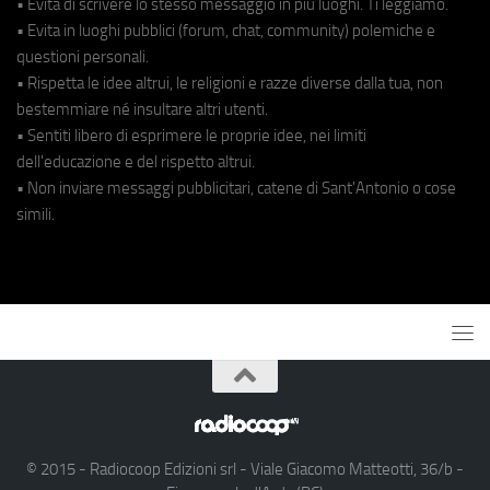
• Evita di scrivere lo stesso messaggio in più luoghi. Ti leggiamo.
• Evita in luoghi pubblici (forum, chat, community) polemiche e
questioni personali.
• Rispetta le idee altrui, le religioni e razze diverse dalla tua, non
bestemmiare né insultare altri utenti.
• Sentiti libero di esprimere le proprie idee, nei limiti
dell'educazione e del rispetto altrui.
• Non inviare messaggi pubblicitari, catene di Sant'Antonio o cose
simili.
© 2015 - Radiocoop Edizioni srl - Viale Giacomo Matteotti, 36/b -