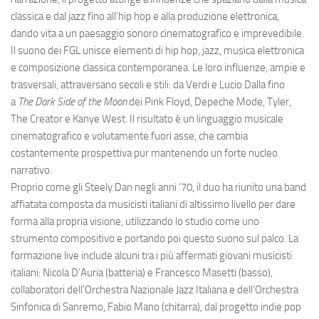
classica e dal jazz fino all’hip hop e alla produzione elettronica,
dando vita a un paesaggio sonoro cinematografico e imprevedibile.
Il suono dei FGL unisce elementi di hip hop, jazz, musica elettronica
e composizione classica contemporanea. Le loro influenze, ampie e
trasversali, attraversano secoli e stili: da Verdi e Lucio Dalla fino
a
The Dark Side of the Moon
dei Pink Floyd, Depeche Mode, Tyler,
The Creator e Kanye West. Il risultato è un linguaggio musicale
cinematografico e volutamente fuori asse, che cambia
costantemente prospettiva pur mantenendo un forte nucleo
narrativo.
Proprio come gli Steely Dan negli anni ’70, il duo ha riunito una band
affiatata composta da musicisti italiani di altissimo livello per dare
forma alla propria visione, utilizzando lo studio come uno
strumento compositivo e portando poi questo suono sul palco. La
formazione live include alcuni tra i più affermati giovani musicisti
italiani: Nicola D’Auria (batteria) e Francesco Masetti (basso),
collaboratori dell’Orchestra Nazionale Jazz Italiana e dell’Orchestra
Sinfonica di Sanremo, Fabio Mano (chitarra), dal progetto indie pop