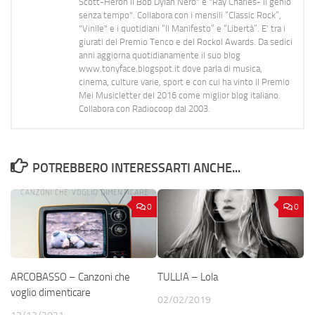
Scott-Heron Il Bob Dylan Nero" e "Ray Charles- Il genio
senza tempo". Collabora con i mensili “Classic Rock”,
"Vinile" e i quotidiani “Il Manifesto” e “Libertà”. E' tra i
giurati del Premio Tenco e del Rockol Awards. Da sedici
anni aggiorna quotidianamente il suo blog
www.tonyface.blogspot.it dove parla di musica,
cinema, culture varie, sport e con cui ha vinto il Premio
Mei Musicletter del 2016 come miglior blog italiano.
Collabora con Radiocoop dal 2003.
POTREBBERO INTERESSARTI ANCHE...
0
0
ARCOBASSO – Canzoni che
TULLIA – Lola
voglio dimenticare
02/02/2019