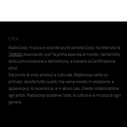
ETICA
RadioCoop, musica e voce dei punti vendita Coop, ha ottenuto la
SA8000
diventando così "la prima azienda al mondo, nell'ambito
della comunicazione e dell'editoria, a ricevere la Certificazione
etica".
Dal punto di vista artistico e culturale, Radiocoop vanta un
primato: ascolta tutto quello che viene inviato in redazione, e
appena può, lo recensisce, e in alcuni casi, chiede collaborazione
agli artisti. Radiocoop sostiene l'arte, la cultura e la musica di ogni
genere.