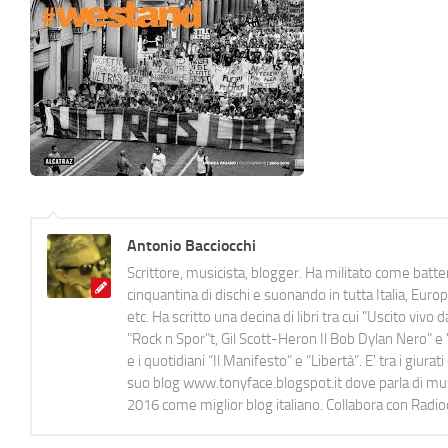
Antonio Bacciocchi
Scrittore, musicista, blogger. Ha militato come batter
cinquantina di dischi e suonando in tutta Italia, E
etc. Ha scritto una decina di libri tra cui "Uscito viv
"Rock n Spor"t, Gil Scott-Heron Il Bob Dylan Nero" e "
e i quotidiani “Il Manifesto” e “Libertà”. E' tra i gi
suo blog www.tonyface.blogspot.it dove parla di music
2016 come miglior blog italiano. Collabora con Radi