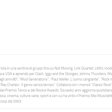
ista in una ventina di gruppi (tra cui Not Moving, Link Quartet, Lilith), inc
uropa e USA e aprendo per Clash, Iggy and the Stooges, Johnny Thunders, 
o dagli anni 80", "Mod Generations", "Paul Weller, L’uomo cangiante", "Rock n
Ray Charles- Il genio senza tempo". Collabora con i mensili “Classic Rock”,
urati del Premio Tenco e del Rockol Awards. Da sedici anni aggiorna quotidia
a, cinema, culture varie, sport e con cui ha vinto il Premio Mei Musiclett
ocoop dal 2003.