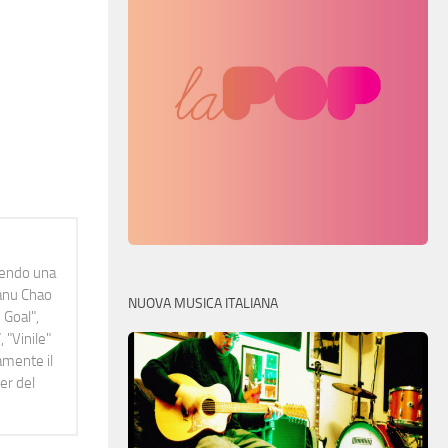
idendo una
Manu Chao
NUOVA MUSICA ITALIANA
 Goal",
 "Vinile"
namente il
er del