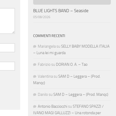
BLUE LIGHTS BAND – Seaside
05/08/2026
COMMENTI RECENTI
Mariangela
su
SELLY BABY MODELLA ITALIA
– Luna lei mi guarda
Fabrizio
su
DORIAN O. A. – Tao
Valentina
su
SAM D – Leggera – (Prod.
Manqc)
Danilo
su
SAM D – Leggera – (Prod. Manqc)
Antonio Bacciocchi
su
STEFANO SPAZZI /
IVANO MAGI GALLUZZI – Una rotonda per