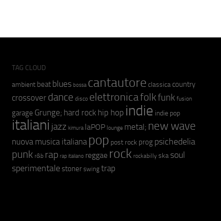
TAG CLOUD
cantautore
blues
beat
country
ambient
classica
bossa
elettronica
dance
folk
funk
crossover
fusion
disco
indie
hip hop
Grunge;
hard rock
garage
indie pop
italiani
new wave
jazz
metal;
laPOP
lounge
kimura
pop
psichedelia
nuova musica italiana
prog
post rock
rock
punk
rap
soul
reggae
ska
r&b
rockabilly
rap italiano
sperimentale
trap
stoner
swing