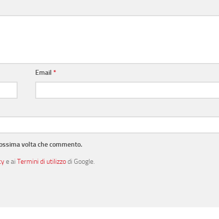
Email
*
prossima volta che commento.
cy
e ai
Termini di utilizzo
di Google.