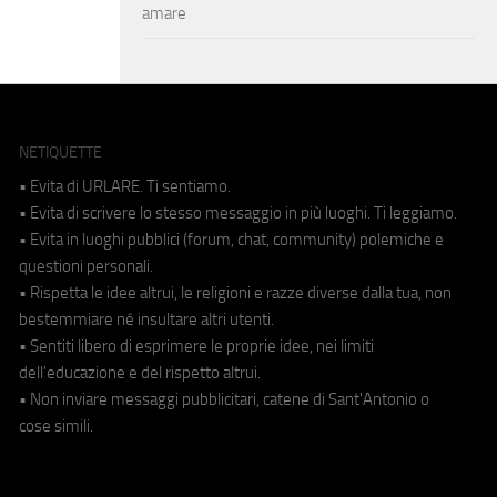
amare
NETIQUETTE
• Evita di URLARE. Ti sentiamo.
• Evita di scrivere lo stesso messaggio in più luoghi. Ti leggiamo.
• Evita in luoghi pubblici (forum, chat, community) polemiche e
questioni personali.
• Rispetta le idee altrui, le religioni e razze diverse dalla tua, non
bestemmiare né insultare altri utenti.
• Sentiti libero di esprimere le proprie idee, nei limiti
dell'educazione e del rispetto altrui.
• Non inviare messaggi pubblicitari, catene di Sant'Antonio o
cose simili.