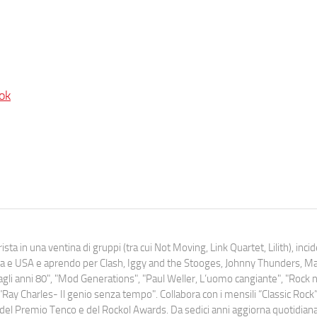
ok
ista in una ventina di gruppi (tra cui Not Moving, Link Quartet, Lilith), inc
uropa e USA e aprendo per Clash, Iggy and the Stooges, Johnny Thunders, 
o dagli anni 80", "Mod Generations", "Paul Weller, L’uomo cangiante", "Rock n
Ray Charles- Il genio senza tempo". Collabora con i mensili “Classic Rock”,
urati del Premio Tenco e del Rockol Awards. Da sedici anni aggiorna quotidia