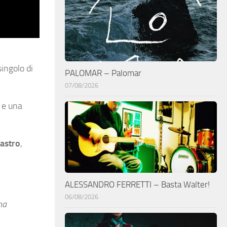
singolo di
PALOMAR – Palomar
07/08/2026
o e una
Castro
,
ALESSANDRO FERRETTI – Basta Walter!
06/08/2026
ma