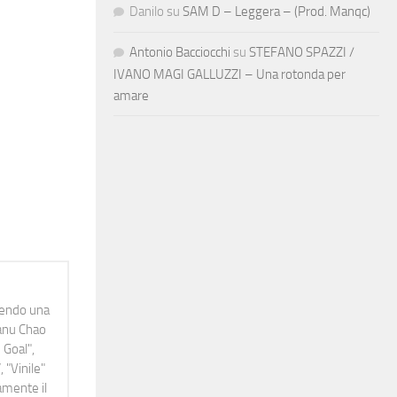
Danilo
su
SAM D – Leggera – (Prod. Manqc)
Antonio Bacciocchi
su
STEFANO SPAZZI /
IVANO MAGI GALLUZZI – Una rotonda per
amare
idendo una
Manu Chao
 Goal",
 "Vinile"
namente il