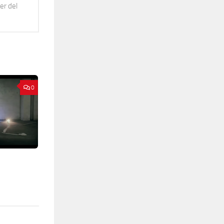
er del
0