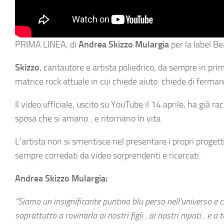
PRIMA LINEA, di
Andrea Skizzo Mulargia
per la label Be
Skizzo
, cantautore e artista poliedrico, da sempre in pri
matrice rock attuale in cui chiede aiuto: chiede di fermar
Il video ufficiale, uscito su YouTube il 14 aprile, ha già 
sposa che si amano…e ritornano in vita.
L’artista non si smentisce nel presentare i propri progett
sempre corredati da video sorprendenti e ricercati.
Andrea Skizzo Mulargia:
“Siamo un insignificante puntino blu perso nell’universo e 
soprattutto a rovinarla ai nostri figli…ai nostri nipoti…e a 