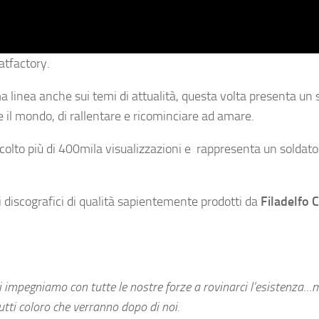
atfactory.
ma linea anche sui temi di attualità, questa volta presenta un 
e il mondo, di rallentare e ricominciare ad amare.
raccolto più di 400mila visualizzazioni e rappresenta un soldat
i discografici di qualità sapientemente prodotti da
Filadelfo 
ci impegniamo con tutte le nostre forze a rovinarci l’esistenza…
tutti coloro che verranno dopo di noi.