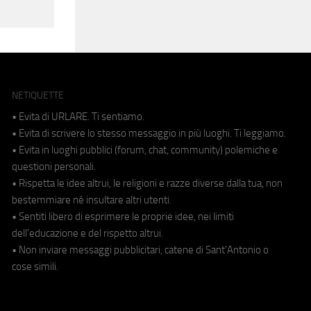
NETIQUETTE
• Evita di URLARE. Ti sentiamo.
• Evita di scrivere lo stesso messaggio in più luoghi. Ti leggiamo.
• Evita in luoghi pubblici (forum, chat, community) polemiche e
questioni personali.
• Rispetta le idee altrui, le religioni e razze diverse dalla tua, non
bestemmiare né insultare altri utenti.
• Sentiti libero di esprimere le proprie idee, nei limiti
dell'educazione e del rispetto altrui.
• Non inviare messaggi pubblicitari, catene di Sant'Antonio o
cose simili.