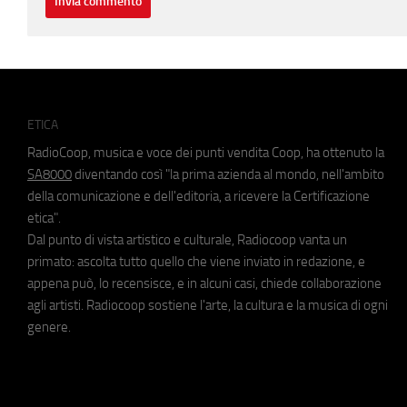
ETICA
RadioCoop, musica e voce dei punti vendita Coop, ha ottenuto la
SA8000
diventando così "la prima azienda al mondo, nell'ambito
della comunicazione e dell'editoria, a ricevere la Certificazione
etica".
Dal punto di vista artistico e culturale, Radiocoop vanta un
primato: ascolta tutto quello che viene inviato in redazione, e
appena può, lo recensisce, e in alcuni casi, chiede collaborazione
agli artisti. Radiocoop sostiene l'arte, la cultura e la musica di ogni
genere.