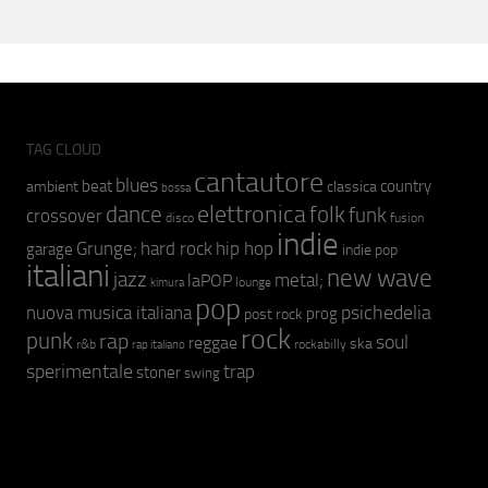
TAG CLOUD
cantautore
blues
beat
country
ambient
classica
bossa
elettronica
dance
folk
funk
crossover
fusion
disco
indie
hip hop
Grunge;
hard rock
garage
indie pop
italiani
new wave
jazz
metal;
laPOP
lounge
kimura
pop
psichedelia
nuova musica italiana
prog
post rock
rock
punk
rap
soul
reggae
ska
r&b
rockabilly
rap italiano
sperimentale
trap
stoner
swing