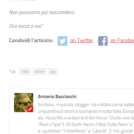
Non possiamo più nasconderci.
Ora tocca a noi”
Condividi l'articolo:
on Twitter
on Facebo
Tag:
indie
italiani
pop
Antonio Bacciocchi
Scrittore, musicista, blogger. Ha militato come batter
cinquantina di dischi e suonando in tutta Italia, E
etc. Ha scritto una decina di libri tra cui "Uscito viv
"Rock n Spor"t, Gil Scott-Heron Il Bob Dylan Nero" e "
e i quotidiani “Il Manifesto” e “Libertà”. E' tra i gi