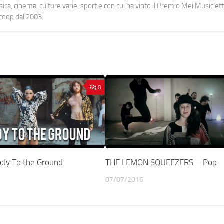
a, cinema, culture varie, sport e con cui ha vinto il Premio Mei Musiclett
ocoop dal 2003.
0
dy To the Ground
THE LEMON SQUEEZERS – Pop
07/07/2016