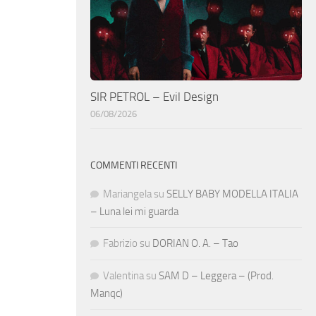
SIR PETROL – Evil Design
06/08/2026
COMMENTI RECENTI
Mariangela
su
SELLY BABY MODELLA ITALIA
– Luna lei mi guarda
Fabrizio
su
DORIAN O. A. – Tao
Valentina
su
SAM D – Leggera – (Prod.
Manqc)