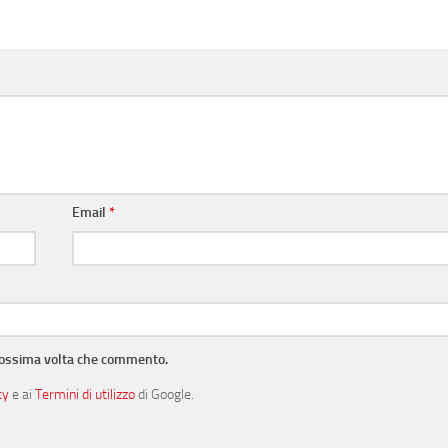
Email
*
prossima volta che commento.
cy
e ai
Termini di utilizzo
di Google.