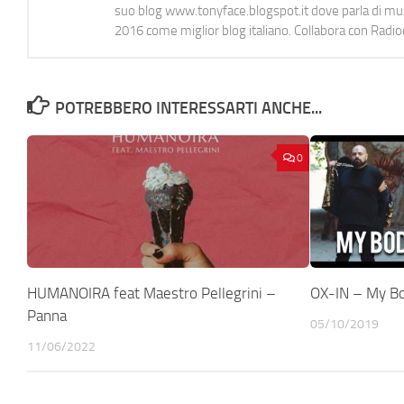
suo blog www.tonyface.blogspot.it dove parla di music
2016 come miglior blog italiano. Collabora con Radi
POTREBBERO INTERESSARTI ANCHE...
0
HUMANOIRA feat Maestro Pellegrini –
OX-IN – My Bo
Panna
05/10/2019
11/06/2022