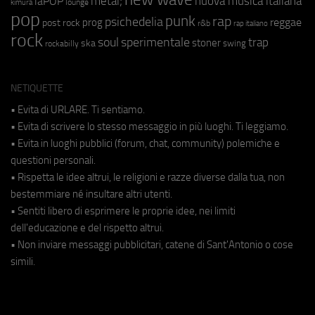
metal;
nuova musica italiana
laPOP
lounge
kimura
pop
punk
rap
psichedelia
reggae
prog
post rock
r&b
rap italiano
rock
soul
sperimentale
trap
stoner
ska
swing
rockabilly
NETIQUETTE
• Evita di URLARE. Ti sentiamo.
• Evita di scrivere lo stesso messaggio in più luoghi. Ti leggiamo.
• Evita in luoghi pubblici (forum, chat, community) polemiche e
questioni personali.
• Rispetta le idee altrui, le religioni e razze diverse dalla tua, non
bestemmiare né insultare altri utenti.
• Sentiti libero di esprimere le proprie idee, nei limiti
dell'educazione e del rispetto altrui.
• Non inviare messaggi pubblicitari, catene di Sant'Antonio o cose
simili.