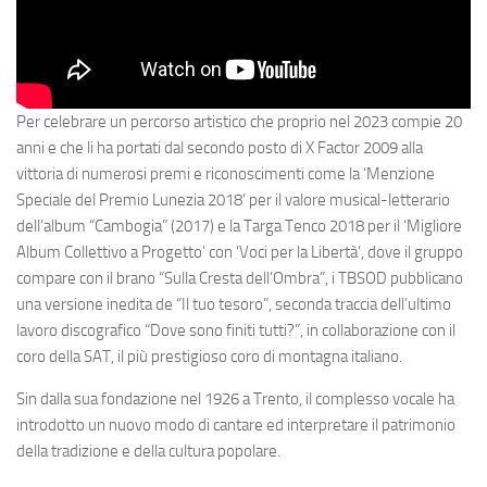
Per celebrare un percorso artistico che proprio nel 2023 compie 20
anni e che li ha portati dal secondo posto di X Factor 2009 alla
vittoria di numerosi premi e riconoscimenti come la ‘Menzione
Speciale del Premio Lunezia 2018’ per il valore musical-letterario
dell’album “Cambogia” (2017) e la Targa Tenco 2018 per il ‘Migliore
Album Collettivo a Progetto’ con ‘Voci per la Libertà’, dove il gruppo
compare con il brano “Sulla Cresta dell’Ombra”, i TBSOD pubblicano
una versione inedita de “Il tuo tesoro”, seconda traccia dell’ultimo
lavoro discografico “Dove sono finiti tutti?”, in collaborazione con il
coro della SAT, il più prestigioso coro di montagna italiano.
Sin dalla sua fondazione nel 1926 a Trento, il complesso vocale ha
introdotto un nuovo modo di cantare ed interpretare il patrimonio
della tradizione e della cultura popolare.