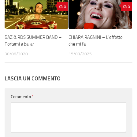
0
0
BAZ & RDS SUMMER BAND –
CHIARA RAGNINI – L’effetto
Portami a bailar
che mi fai
30/06/2020
15/03/2025
LASCIA UN COMMENTO
Commento
*