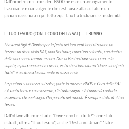
Dall’incontro con il rock dei TBSOD ne esce un arrangiamento
trascinante e coinvolgente che restituisce all’ascoltatore un
panorama sonoro in perfetto equilibrio fra tradizione e modernità.
IL TUO TESORO (CON IL CORO DELLA SAT) – IL BRANO
I bastardi figli di Dioniso per la festa dei loro vent’anni ritrovano un
tesoro: un disco della SAT, anni Settanta, copertina colorata, con dentro
delle voci senza tempo, in coro. Ora: ai Bastard piacciono i cori, e lo
sapete, e piacciono anche i dischi, visto che il loro ultimo “Dove sono finiti
tutti?” è uscito esclusivamente in rosso vinile.
La puntina si abbassa sul solco, parte la musica: BSOD e Coro della SAT,
c’è tanta terra e cose insieme, c’è tanto sogno, c’è l’onore di cantarlo
assieme a chi quel sogno l’ha portato nel mondo. È sempre stato là, il tuo
tesoro.
Dall’ottavo album in studio “Dove sono finiti tutti?” sono stati
estratti, oltre a “Il tuo tesoro”, anche “Restiamo Umani” “Tali e