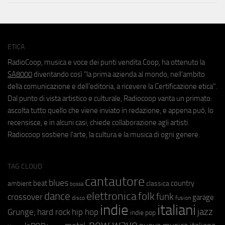
ETICA
RadioCoop, musica e voce dei punti vendita Coop, ha ottenuto la
SA8000
diventando così "la prima azienda al mondo, nell'ambito
della comunicazione e dell'editoria, a ricevere la Certificazione etica".
Dal punto di vista artistico e culturale, Radiocoop vanta un primato:
ascolta tutto quello che viene inviato in redazione, e appena può, lo
recensisce, e in alcuni casi, chiede collaborazione agli artisti.
Radiocoop sostiene l'arte, la cultura e la musica di ogni genere.
TAG CLOUD
cantautore
blues
beat
country
ambient
classica
bossa
elettronica
dance
folk
funk
crossover
garage
fusion
disco
indie
italiani
jazz
hip hop
Grunge;
hard rock
indie pop
new wave