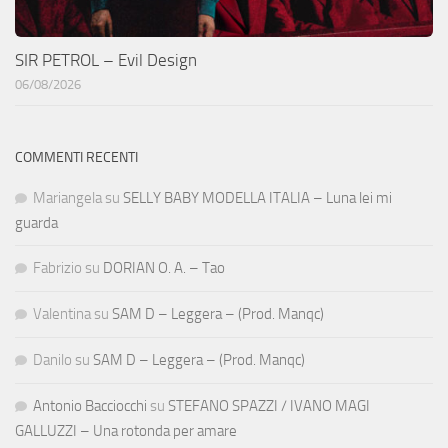
SIR PETROL – Evil Design
06/08/2026
COMMENTI RECENTI
Mariangela
su
SELLY BABY MODELLA ITALIA – Luna lei mi
guarda
Fabrizio
su
DORIAN O. A. – Tao
Valentina
su
SAM D – Leggera – (Prod. Manqc)
Danilo
su
SAM D – Leggera – (Prod. Manqc)
Antonio Bacciocchi
su
STEFANO SPAZZI / IVANO MAGI
GALLUZZI – Una rotonda per amare