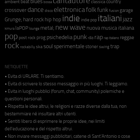
cantautore
blues
beat
country
ambient
classica
bossa
elettronica
dance
folk
funk
crossover
garage
fusion
disco
indie
italiani
jazz
hip hop
Grunge;
hard rock
indie pop
new wave
metal;
nuova musica italiana
laPOP
lounge
kimura
pop
punk
rap
psichedelia
reggae
prog
post rock
r&b
rap italiano
rock
soul
sperimentale
trap
stoner
ska
swing
rockabilly
NETIQUETTE
• Evita di URLARE. Ti sentiamo.
• Evita di scrivere lo stesso messaggio in più luoghi. Ti leggiamo.
• Evita in luoghi pubblici (forum, chat, community) polemiche e
questioni personali.
• Rispetta le idee altrui, le religioni e razze diverse dalla tua, non
bestemmiare né insultare altri utenti.
• Sentiti libero di esprimere le proprie idee, nei limiti
dell'educazione e del rispetto altrui.
• Non inviare messaggi pubblicitari, catene di Sant'Antonio o cose