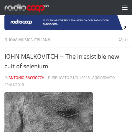
Salta al contenuto
NUOVA MUSICA ITALIANA
0
JOHN MALKOVITCH – The irresistible new
cult of selenium
DI
ANTONIO BACCIOCCHI
· PUBBLICATO
21/01/2018
· AGGIORNATO
19/01/2018