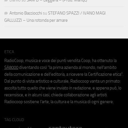
Antonio Bacciocchi
su
STEFANO SPAZZI / IVANO MAGI
GALLUZZI – Una rotonda per amare
ETICA
RadioCoop, musica e voce dei punti vendita Coop, ha ottenuto la
SA8000
diventando così "la prima azienda al mondo, nell'ambito
della comunicazione e dell'editoria, a ricevere la Certificazione etica".
Dal punto di vista artistico e culturale, Radiocoop vanta un primato:
ascolta tutto quello che viene inviato in redazione, e appena può, lo
recensisce, e in alcuni casi, chiede collaborazione agli artisti.
Radiocoop sostiene l'arte, la cultura e la musica di ogni genere.
TAG CLOUD