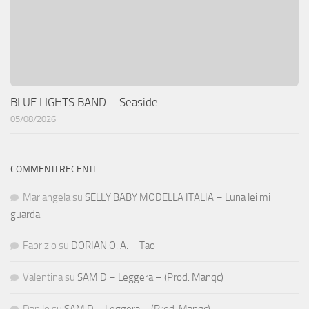
BLUE LIGHTS BAND – Seaside
05/08/2026
COMMENTI RECENTI
Mariangela
su
SELLY BABY MODELLA ITALIA – Luna lei mi
guarda
Fabrizio
su
DORIAN O. A. – Tao
Valentina
su
SAM D – Leggera – (Prod. Manqc)
Danilo
su
SAM D – Leggera – (Prod. Manqc)