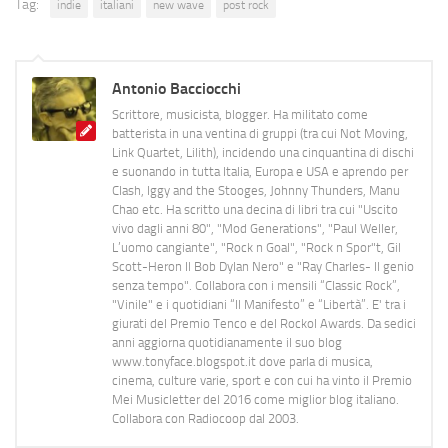
Tag:
indie
italiani
new wave
post rock
Antonio Bacciocchi
Scrittore, musicista, blogger. Ha militato come
batterista in una ventina di gruppi (tra cui Not Moving,
Link Quartet, Lilith), incidendo una cinquantina di dischi
e suonando in tutta Italia, Europa e USA e aprendo per
Clash, Iggy and the Stooges, Johnny Thunders, Manu
Chao etc. Ha scritto una decina di libri tra cui "Uscito
vivo dagli anni 80", "Mod Generations", "Paul Weller,
L’uomo cangiante", "Rock n Goal", "Rock n Spor"t, Gil
Scott-Heron Il Bob Dylan Nero" e "Ray Charles- Il genio
senza tempo". Collabora con i mensili “Classic Rock”,
"Vinile" e i quotidiani “Il Manifesto” e “Libertà”. E' tra i
giurati del Premio Tenco e del Rockol Awards. Da sedici
anni aggiorna quotidianamente il suo blog
www.tonyface.blogspot.it dove parla di musica,
cinema, culture varie, sport e con cui ha vinto il Premio
Mei Musicletter del 2016 come miglior blog italiano.
Collabora con Radiocoop dal 2003.