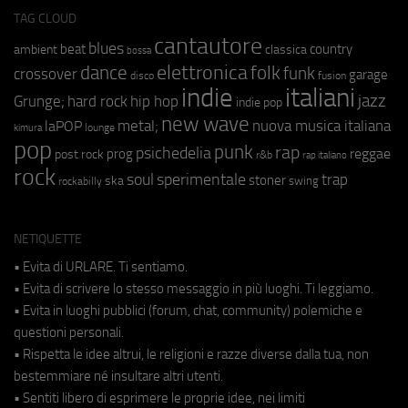
TAG CLOUD
cantautore
blues
beat
country
ambient
classica
bossa
elettronica
dance
folk
funk
crossover
garage
fusion
disco
indie
italiani
jazz
hip hop
Grunge;
hard rock
indie pop
new wave
metal;
nuova musica italiana
laPOP
lounge
kimura
pop
punk
rap
psichedelia
reggae
prog
post rock
r&b
rap italiano
rock
soul
sperimentale
trap
stoner
ska
swing
rockabilly
NETIQUETTE
• Evita di URLARE. Ti sentiamo.
• Evita di scrivere lo stesso messaggio in più luoghi. Ti leggiamo.
• Evita in luoghi pubblici (forum, chat, community) polemiche e
questioni personali.
• Rispetta le idee altrui, le religioni e razze diverse dalla tua, non
bestemmiare né insultare altri utenti.
• Sentiti libero di esprimere le proprie idee, nei limiti