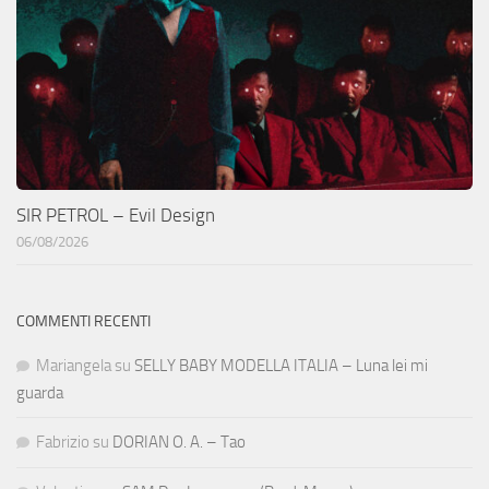
SIR PETROL – Evil Design
06/08/2026
COMMENTI RECENTI
Mariangela
su
SELLY BABY MODELLA ITALIA – Luna lei mi
guarda
Fabrizio
su
DORIAN O. A. – Tao