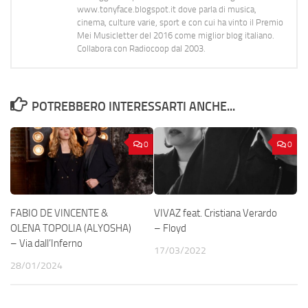
www.tonyface.blogspot.it dove parla di musica,
cinema, culture varie, sport e con cui ha vinto il Premio
Mei Musicletter del 2016 come miglior blog italiano.
Collabora con Radiocoop dal 2003.
POTREBBERO INTERESSARTI ANCHE...
0
0
FABIO DE VINCENTE &
VIVAZ feat. Cristiana Verardo
OLENA TOPOLIA (ALYOSHA)
– Floyd
– Via dall’Inferno
17/03/2022
28/01/2024