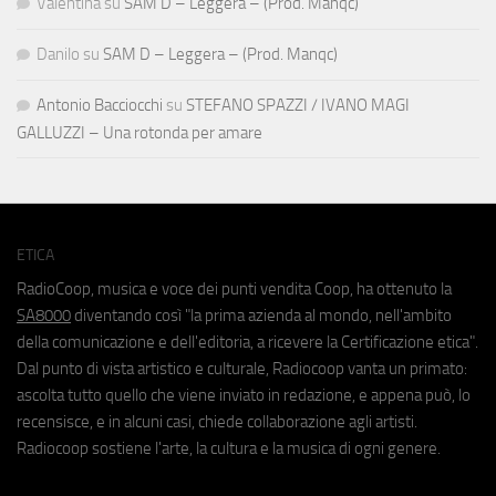
Valentina
su
SAM D – Leggera – (Prod. Manqc)
Danilo
su
SAM D – Leggera – (Prod. Manqc)
Antonio Bacciocchi
su
STEFANO SPAZZI / IVANO MAGI
GALLUZZI – Una rotonda per amare
ETICA
RadioCoop, musica e voce dei punti vendita Coop, ha ottenuto la
SA8000
diventando così "la prima azienda al mondo, nell'ambito
della comunicazione e dell'editoria, a ricevere la Certificazione etica".
Dal punto di vista artistico e culturale, Radiocoop vanta un primato:
ascolta tutto quello che viene inviato in redazione, e appena può, lo
recensisce, e in alcuni casi, chiede collaborazione agli artisti.
Radiocoop sostiene l'arte, la cultura e la musica di ogni genere.