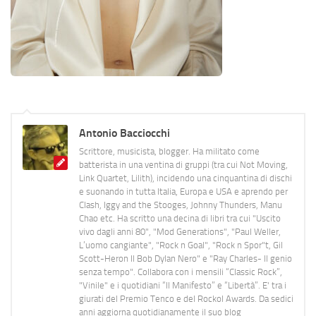
Antonio Bacciocchi
Scrittore, musicista, blogger. Ha militato come
batterista in una ventina di gruppi (tra cui Not Moving,
Link Quartet, Lilith), incidendo una cinquantina di dischi
e suonando in tutta Italia, Europa e USA e aprendo per
Clash, Iggy and the Stooges, Johnny Thunders, Manu
Chao etc. Ha scritto una decina di libri tra cui "Uscito
vivo dagli anni 80", "Mod Generations", "Paul Weller,
L’uomo cangiante", "Rock n Goal", "Rock n Spor"t, Gil
Scott-Heron Il Bob Dylan Nero" e "Ray Charles- Il genio
senza tempo". Collabora con i mensili “Classic Rock”,
"Vinile" e i quotidiani “Il Manifesto” e “Libertà”. E' tra i
giurati del Premio Tenco e del Rockol Awards. Da sedici
anni aggiorna quotidianamente il suo blog