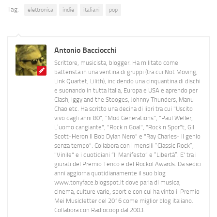
Tag:
elettronica
indie
italiani
pop
Antonio Bacciocchi
Scrittore, musicista, blogger. Ha militato come
batterista in una ventina di gruppi (tra cui Not Moving,
Link Quartet, Lilith), incidendo una cinquantina di dischi
e suonando in tutta Italia, Europa e USA e aprendo per
Clash, Iggy and the Stooges, Johnny Thunders, Manu
Chao etc. Ha scritto una decina di libri tra cui "Uscito
vivo dagli anni 80", "Mod Generations", "Paul Weller,
L’uomo cangiante", "Rock n Goal", "Rock n Spor"t, Gil
Scott-Heron Il Bob Dylan Nero" e "Ray Charles- Il genio
senza tempo". Collabora con i mensili “Classic Rock”,
"Vinile" e i quotidiani “Il Manifesto” e “Libertà”. E' tra i
giurati del Premio Tenco e del Rockol Awards. Da sedici
anni aggiorna quotidianamente il suo blog
www.tonyface.blogspot.it dove parla di musica,
cinema, culture varie, sport e con cui ha vinto il Premio
Mei Musicletter del 2016 come miglior blog italiano.
Collabora con Radiocoop dal 2003.