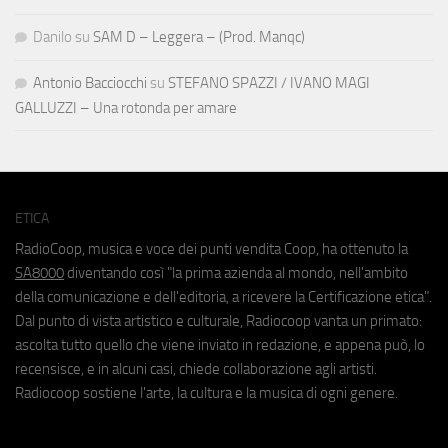
Danilo
su
SAM D – Leggera – (Prod. Manqc)
Antonio Bacciocchi
su
STEFANO SPAZZI / IVANO MAGI
GALLUZZI – Una rotonda per amare
ETICA
RadioCoop, musica e voce dei punti vendita Coop, ha ottenuto la
SA8000
diventando così "la prima azienda al mondo, nell'ambito
della comunicazione e dell'editoria, a ricevere la Certificazione etica".
Dal punto di vista artistico e culturale, Radiocoop vanta un primato:
ascolta tutto quello che viene inviato in redazione, e appena può, lo
recensisce, e in alcuni casi, chiede collaborazione agli artisti.
Radiocoop sostiene l'arte, la cultura e la musica di ogni genere.