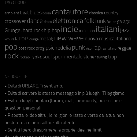
TAG CLOUD
cantautore
blues
beat
country
ambient
classica
bossa
elettronica
dance
folk
funk
crossover
garage
fusion
disco
indie
italiani
jazz
hip hop
Grunge;
hard rock
indie pop
new wave
metal;
nuova musica italiana
laPOP
lounge
kimura
pop
punk
rap
psichedelia
reggae
prog
post rock
r&b
rap italiano
rock
soul
sperimentale
trap
stoner
ska
swing
rockabilly
NETIQUETTE
• Evita di URLARE. Ti sentiamo.
• Evita di scrivere lo stesso messaggio in più luoghi. Ti leggiamo.
• Evita in luoghi pubblici (forum, chat, community) polemiche e
questioni personali.
• Rispetta le idee altrui, le religioni e razze diverse dalla tua, non
bestemmiare né insultare altri utenti.
• Sentiti libero di esprimere le proprie idee, nei limiti