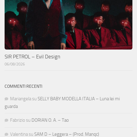
SIR PETROL – Evil Design
06/08/2026
COMMENTI RECENTI
Mariangela
su
SELLY BABY MODELLA ITALIA – Luna lei mi
guarda
Fabrizio
su
DORIAN O. A. – Tao
Valentina
su
SAM D – Leggera – (Prod. Manqc)