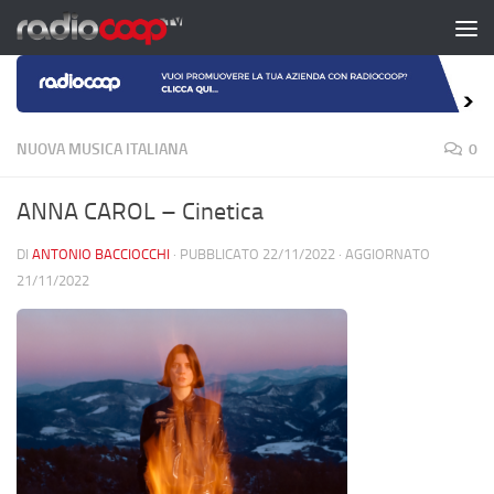
Salta al contenuto
NUOVA MUSICA ITALIANA
0
ANNA CAROL – Cinetica
DI
ANTONIO BACCIOCCHI
· PUBBLICATO
22/11/2022
· AGGIORNATO
21/11/2022