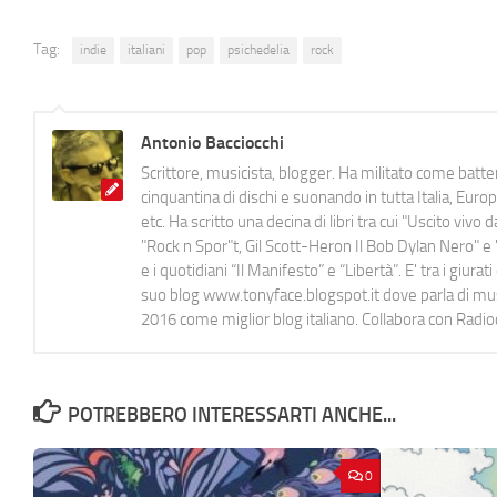
Tag:
indie
italiani
pop
psichedelia
rock
Antonio Bacciocchi
Scrittore, musicista, blogger. Ha militato come batter
cinquantina di dischi e suonando in tutta Italia, E
etc. Ha scritto una decina di libri tra cui "Uscito viv
"Rock n Spor"t, Gil Scott-Heron Il Bob Dylan Nero" e "
e i quotidiani “Il Manifesto” e “Libertà”. E' tra i gi
suo blog www.tonyface.blogspot.it dove parla di music
2016 come miglior blog italiano. Collabora con Radi
POTREBBERO INTERESSARTI ANCHE...
0