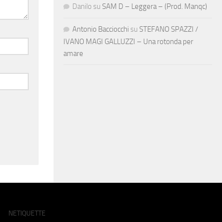
Danilo
su
SAM D – Leggera – (Prod. Manqc)
Antonio Bacciocchi
su
STEFANO SPAZZI /
IVANO MAGI GALLUZZI – Una rotonda per
amare
NETIQUETTE