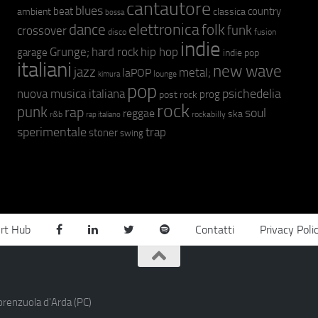
cantautore
blues
beat
country
ambient
classica
bossa
elettronica
dance
folk
funk
crossover
fusion
disco
indie
hip hop
Grunge;
hard rock
garage
indie pop
italiani
new wave
jazz
metal;
laPOP
lounge
kimura
pop
psichedelia
nuova musica italiana
prog
post rock
rock
punk
rap
soul
reggae
ska
r&b
rockabilly
rap italiano
sperimentale
trap
stoner
swing
rt Hub
Contatti
Privacy Poli
orenzuola d'Arda (PC)