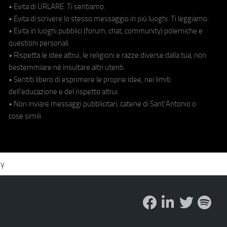
• Evita di URLARE. Ti sentiamo.
• Evita di scrivere lo stesso messaggio in più luoghi. Ti leggiamo.
• Evita in luoghi pubblici (forum, chat, community) polemiche e
questioni personali.
• Rispetta le idee altrui, le religioni e razze diverse dalla tua, non
bestemmiare né insultare altri utenti.
• Sentiti libero di esprimere le proprie idee, nei limiti
dell'educazione e del rispetto altrui.
• Non inviare messaggi pubblicitari, catene di Sant'Antonio o
cose simili.
cy