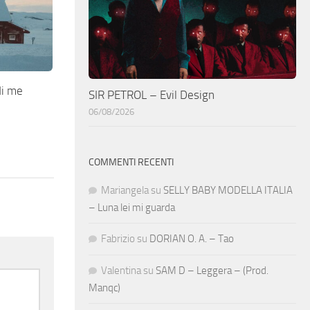
di me
SIR PETROL – Evil Design
06/08/2026
COMMENTI RECENTI
Mariangela
su
SELLY BABY MODELLA ITALIA
– Luna lei mi guarda
Fabrizio
su
DORIAN O. A. – Tao
Valentina
su
SAM D – Leggera – (Prod.
Manqc)