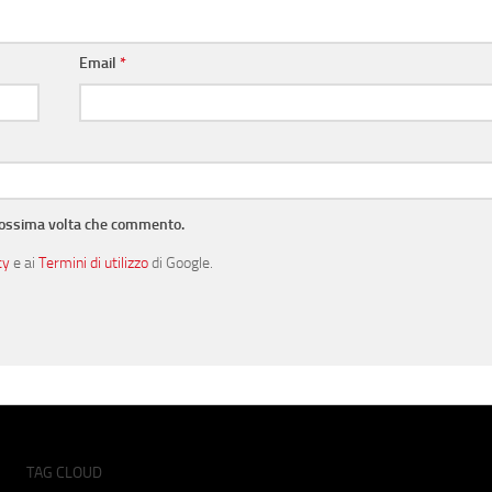
Email
*
prossima volta che commento.
cy
e ai
Termini di utilizzo
di Google.
TAG CLOUD