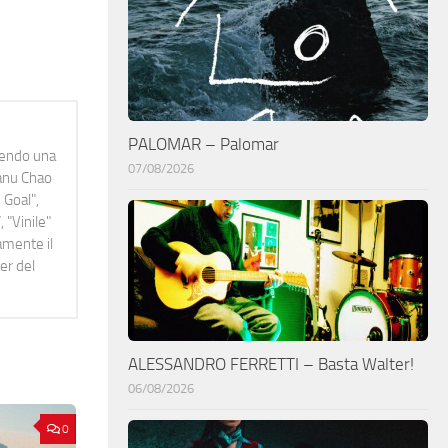
PALOMAR – Palomar
idendo una
07/08/2026
Manu Chao
 Goal",
 "Vinile"
namente il
er del
ALESSANDRO FERRETTI – Basta Walter!
06/08/2026
0