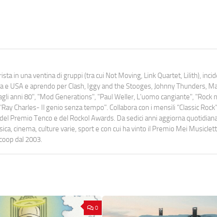
ista in una ventina di gruppi (tra cui Not Moving, Link Quartet, Lilith), inc
uropa e USA e aprendo per Clash, Iggy and the Stooges, Johnny Thunders, 
o dagli anni 80", "Mod Generations", "Paul Weller, L’uomo cangiante", "Rock n
Ray Charles- Il genio senza tempo". Collabora con i mensili “Classic Rock”,
urati del Premio Tenco e del Rockol Awards. Da sedici anni aggiorna quotidia
a, cinema, culture varie, sport e con cui ha vinto il Premio Mei Musiclett
ocoop dal 2003.
0