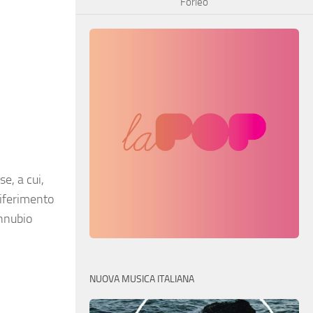
Forleo
e, a cui,
 riferimento
onnubio
NUOVA MUSICA ITALIANA