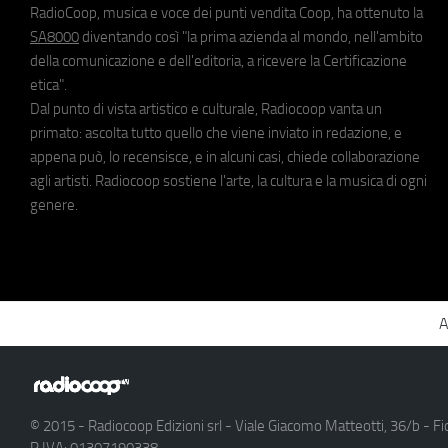
RadioCoop, musica e voce dei punti vendita Coop, ha ottenuto la
SA8000
diventando così "la prima azienda al mondo, nell'ambito
della comunicazione e dell'editoria, a ricevere la Certificazione
etica".
Dal punto di vista artistico e culturale, Radiocoop vanta un
primato: ascolta tutto quello che viene inviato in redazione, e
appena può, lo recensisce, e in alcuni casi, chiede collaborazione
agli artisti. Radiocoop sostiene l'arte, la cultura e la musica di ogni
genere.
A
© 2015 - Radiocoop Edizioni srl - Viale Giacomo Matteotti, 36/b - Fi
P.IVA: 01307190338