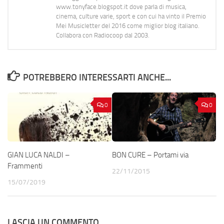
www.tonyface.blogspot.it dove parla di musica,
cinema, culture varie, sport e con cui ha vinto il Premio
Mei Musicletter del 2016 come miglior blog italiano.
Collabora con Radiocoop dal 2003.
POTREBBERO INTERESSARTI ANCHE...
0
0
GIAN LUCA NALDI –
BON CURE – Portami via
Frammenti
22/11/2015
15/07/2019
LASCIA UN COMMENTO