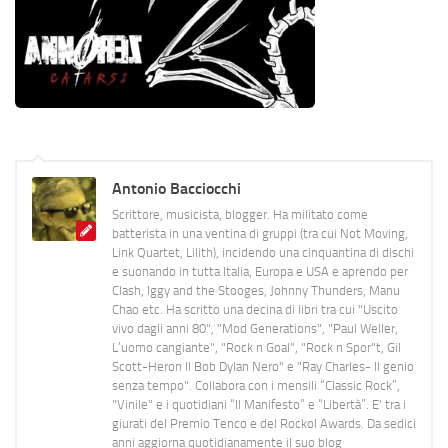
Antonio Bacciocchi
Scrittore, musicista, blogger. Ha militato come
batterista in una ventina di gruppi (tra cui Not Moving,
Link Quartet, Lilith), incidendo una cinquantina di dischi
e suonando in tutta Italia, Europa e USA e aprendo per
Clash, Iggy and the Stooges, Johnny Thunders, Manu
Chao etc. Ha scritto una decina di libri tra cui "Uscito
vivo dagli anni 80", "Mod Generations", "Paul Weller,
L’uomo cangiante", "Rock n Goal", "Rock n Spor"t, Gil
Scott-Heron Il Bob Dylan Nero" e "Ray Charles- Il genio
senza tempo". Collabora con i mensili “Classic Rock”,
"Vinile" e i quotidiani “Il Manifesto” e “Libertà”. E' tra i
giurati del Premio Tenco e del Rockol Awards. Da sedici
anni aggiorna quotidianamente il suo blog