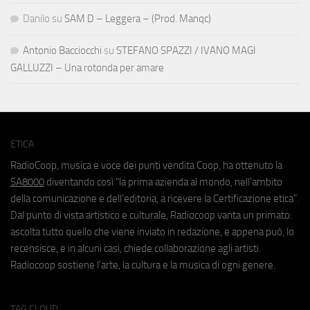
Danilo
su
SAM D – Leggera – (Prod. Manqc)
Antonio Bacciocchi
su
STEFANO SPAZZI / IVANO MAGI
GALLUZZI – Una rotonda per amare
ETICA
RadioCoop, musica e voce dei punti vendita Coop, ha ottenuto la
SA8000
diventando così "la prima azienda al mondo, nell'ambito
della comunicazione e dell'editoria, a ricevere la Certificazione etica".
Dal punto di vista artistico e culturale, Radiocoop vanta un primato:
ascolta tutto quello che viene inviato in redazione, e appena può, lo
recensisce, e in alcuni casi, chiede collaborazione agli artisti.
Radiocoop sostiene l'arte, la cultura e la musica di ogni genere.
TAG CLOUD