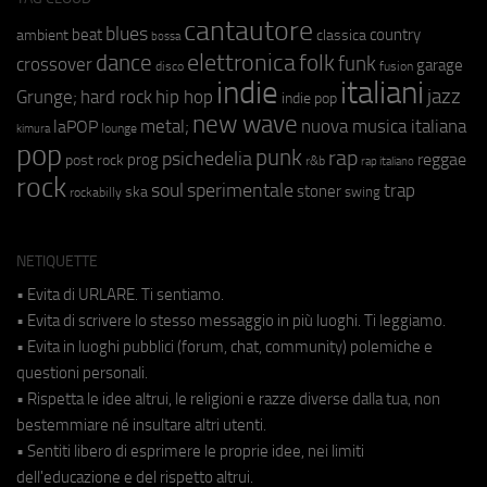
cantautore
blues
beat
country
ambient
classica
bossa
elettronica
dance
folk
funk
crossover
garage
fusion
disco
indie
italiani
jazz
hip hop
Grunge;
hard rock
indie pop
new wave
metal;
nuova musica italiana
laPOP
lounge
kimura
pop
punk
rap
psichedelia
reggae
prog
post rock
r&b
rap italiano
rock
soul
sperimentale
trap
stoner
ska
swing
rockabilly
NETIQUETTE
• Evita di URLARE. Ti sentiamo.
• Evita di scrivere lo stesso messaggio in più luoghi. Ti leggiamo.
• Evita in luoghi pubblici (forum, chat, community) polemiche e
questioni personali.
• Rispetta le idee altrui, le religioni e razze diverse dalla tua, non
bestemmiare né insultare altri utenti.
• Sentiti libero di esprimere le proprie idee, nei limiti
dell'educazione e del rispetto altrui.