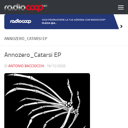
Salta al contenuto
ANNOZERO_CATARSI EP
Annozero_Catarsi EP
DI
ANTONIO BACCIOCCHI
·
16/12/2020