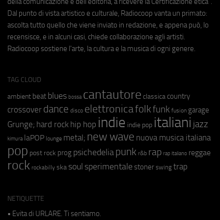
della comunicazione e dell'editoria, a ricevere la Certificazione etica".
Dal punto di vista artistico e culturale, Radiocoop vanta un primato:
ascolta tutto quello che viene inviato in redazione, e appena può, lo
recensisce, e in alcuni casi, chiede collaborazione agli artisti.
Radiocoop sostiene l'arte, la cultura e la musica di ogni genere.
TAG CLOUD
cantautore
blues
beat
country
ambient
classica
bossa
elettronica
dance
folk
funk
crossover
garage
fusion
disco
indie
italiani
jazz
hip hop
Grunge;
hard rock
indie pop
new wave
metal;
nuova musica italiana
laPOP
lounge
kimura
pop
punk
rap
psichedelia
reggae
prog
post rock
r&b
rap italiano
rock
soul
sperimentale
trap
stoner
ska
swing
rockabilly
NETIQUETTE
• Evita di URLARE. Ti sentiamo.