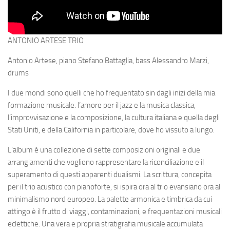
ANTONIO ARTESE TRIO
Antonio Artese, piano Stefano Battaglia, bass Alessandro Marzi,
drums
I due mondi sono quelli che ho frequentato sin dagli inizi della mia
formazione musicale: l’amore per il jazz e la musica classica,
l’improvvisazione e la composizione, la cultura italiana e quella degli
Stati Uniti, e della California in particolare, dove ho vissuto a lungo.
L’album è una collezione di sette composizioni originali e due
arrangiamenti che vogliono rappresentare la riconciliazione e il
superamento di questi apparenti dualismi. La scrittura, concepita
per il trio acustico con pianoforte, si ispira ora al trio evansiano ora al
minimalismo nord europeo. La palette armonica e timbrica da cui
attingo è il frutto di viaggi, contaminazioni, e frequentazioni musicali
eclettiche. Una vera e propria stratigrafia musicale accumulata