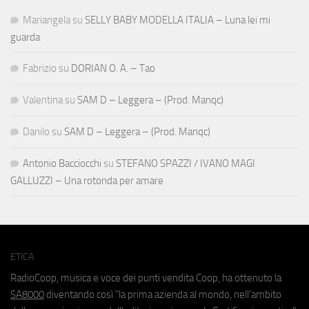
Mariangela
su
SELLY BABY MODELLA ITALIA – Luna lei mi
guarda
Fabrizio
su
DORIAN O. A. – Tao
Valentina
su
SAM D – Leggera – (Prod. Manqc)
Danilo
su
SAM D – Leggera – (Prod. Manqc)
Antonio Bacciocchi
su
STEFANO SPAZZI / IVANO MAGI
GALLUZZI – Una rotonda per amare
ETICA
RadioCoop, musica e voce dei punti vendita Coop, ha ottenuto la
SA8000
diventando così "la prima azienda al mondo, nell'ambito