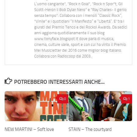
L’uomo cangiante", "Rock n Goal", "Rock n Spor"t, Gil
Scott-Heron Il Bob Dylan Nero" e "Ray Charles- Il genio
senza tempo". Collabora con i mensili “Classic Rock”,
"Vinile" e i quotidiani “Il Manifesto” e “Libertà”. E' tra i
giurati del Premio Tenco e del Rockol Awards. Da sedici
anni aggiorna quotidianamente il suo blog
www.tonyface.blogspot.it dove parla di musica,
cinema, culture varie, sport e con cui ha vinto il Premio
Mei Musicletter del 2016 come miglior blog italiano.
Collabora con Radiocoop dal 2003.
POTREBBERO INTERESSARTI ANCHE...
0
1
NEW MARTINI – Soft love
STAIN – The courtyard