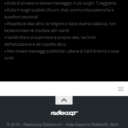
• Evita di scrivere lo stesso messaggio in più luoghi. Ti leggiamo.
• Evita in luoghi pubblici (forum, chat, community) polemiche e
questioni personali.
• Rispetta le idee altrui, le religioni e razze diverse dalla tua, non
bestemmiare né insultare altri utenti.
• Sentiti libero di esprimere le proprie idee, nei limiti
dell'educazione e del rispetto altrui.
• Non inviare messaggi pubblicitari, catene di Sant'Antonio o cose
simili.
© 2015 - Radiocoop Edizioni srl - Viale Giacomo Matteotti, 36/b -