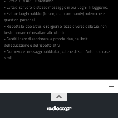
• Evita di URLARE. Ti sentiamo.
• Evita di scrivere lo stesso messaggio in più luoghi. Ti leggiamo.
• Evita in luoghi pubblici (forum, chat, community) polemiche e
questioni personali.
• Rispetta le idee altrui, le religioni e razze diverse dalla tua, non
bestemmiare né insultare altri utenti.
• Sentiti libero di esprimere le proprie idee, nei limiti
dell'educazione e del rispetto altrui.
• Non inviare messaggi pubblicitari, catene di Sant'Antonio o cose
simili.