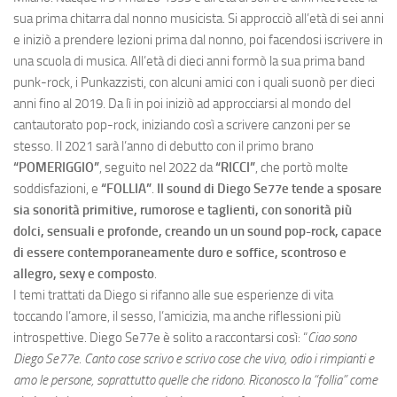
sua prima chitarra dal nonno musicista. Si approcciò all’età di sei anni
e iniziò a prendere lezioni prima dal nonno, poi facendosi iscrivere in
una scuola di musica. All’età di dieci anni formò la sua prima band
punk-rock, i Punkazzisti, con alcuni amici con i quali suonò per dieci
anni fino al 2019. Da lì in poi iniziò ad approcciarsi al mondo del
cantautorato pop-rock, iniziando così a scrivere canzoni per se
stesso. Il 2021 sarà l’anno di debutto con il primo brano
“POMERIGGIO”
, seguito nel 2022 da
“RICCI”
, che portò molte
soddisfazioni, e
“FOLLIA”
.
Il sound di Diego Se77e tende a sposare
sia sonorità primitive, rumorose e taglienti, con sonorità più
dolci, sensuali e profonde, creando un un sound pop-rock, capace
di essere contemporaneamente duro e soffice, scontroso e
allegro, sexy e composto
.
I temi trattati da Diego si rifanno alle sue esperienze di vita
toccando l’amore, il sesso, l’amicizia, ma anche riflessioni più
introspettive. Diego Se77e è solito a raccontarsi così: “
Ciao sono
Diego Se77e. Canto cose scrivo e scrivo cose che vivo, odio i rimpianti e
amo le persone, soprattutto quelle che ridono. Riconosco la “follia” come