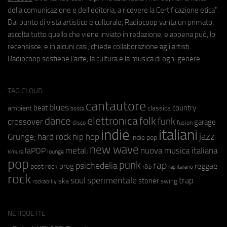
della comunicazione e dell'editoria, a ricevere la Certificazione etica".
Dal punto di vista artistico e culturale, Radiocoop vanta un primato:
ascolta tutto quello che viene inviato in redazione, e appena può, lo
recensisce, e in alcuni casi, chiede collaborazione agli artisti.
Radiocoop sostiene l'arte, la cultura e la musica di ogni genere.
TAG CLOUD
cantautore
blues
beat
country
ambient
classica
bossa
elettronica
dance
folk
funk
crossover
garage
fusion
disco
indie
italiani
jazz
hip hop
Grunge;
hard rock
indie pop
new wave
metal;
nuova musica italiana
laPOP
lounge
kimura
pop
punk
rap
psichedelia
reggae
prog
post rock
r&b
rap italiano
rock
soul
sperimentale
trap
stoner
ska
swing
rockabilly
NETIQUETTE