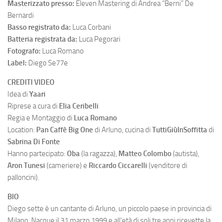
Masterizzato presso:
Eleven Mastering di Andrea “Berni” De
Bernardi
Basso registrato da:
Luca Corbani
Batteria registrata da:
Luca Pegorari
Fotografo:
Luca Romano
Label:
Diego Se77e
CREDITI VIDEO
Idea di
Yaari
Riprese a cura di
Elia Ceribelli
Regia e Montaggio di
Luca Romano
Location:
Pan Caffè Big One
di Arluno, cucina di
TuttiGiùInSoffitta
di
Sabrina Di Fonte
Hanno partecipato:
Oba
(la ragazza),
Matteo Colombo
(autista),
Aron Tunesi
(cameriere) e
Riccardo Ciccarelli
(venditore di
palloncini).
BIO
Diego sette è un cantante di Arluno, un piccolo paese in provincia di
Milano. Nacque il 31 marzo 1999 e all’età di soli tre anni ricevette la