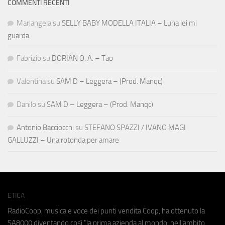
COMMENTI RECENTI
Mariangela
su
SELLY BABY MODELLA ITALIA – Luna lei mi
guarda
Fabrizio
su
DORIAN O. A. – Tao
Valentina
su
SAM D – Leggera – (Prod. Manqc)
Danilo
su
SAM D – Leggera – (Prod. Manqc)
Antonio Bacciocchi
su
STEFANO SPAZZI / IVANO MAGI
GALLUZZI – Una rotonda per amare
ETICA
RadioCoop, musica e voce dei punti vendita Coop, ha ottenuto la
SA8000
diventando così "la prima azienda al mondo, nell'ambito