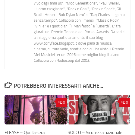
vivo dagli anni 80", "Mod Generations", "Paul Weller,
L’uomo cangiante", "Rock n Goal", "Rock n Spor"t, Gil
Scott-Heron Il Bob Dylan Nero" e "Ray Charles- Il genio
senza tempo". Collabora con i mensili “Classic Rock”,
"Vinile" e i quotidiani “Il Manifesto” e “Libertà”. E' tra i
giurati del Premio Tenco e del Rockol Awards. Da sedici
anni aggiorna quotidianamente il suo blog
www.tonyface.blogspot.it dove parla di musica,
cinema, culture varie, sport e con cui ha vinto il Premio
Mei Musicletter del 2016 come miglior blog italiano.
Collabora con Radiocoop dal 2003.
POTREBBERO INTERESSARTI ANCHE...
0
0
FLEASE – Quella sera
ROCCO – Sicurezza nazionale