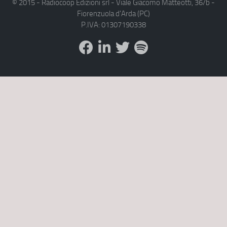
© 2015 - Radiocoop Edizioni srl - Viale Giacomo Matteotti, 36/b -
Fiorenzuola d'Arda (PC)
P.IVA: 01307190338