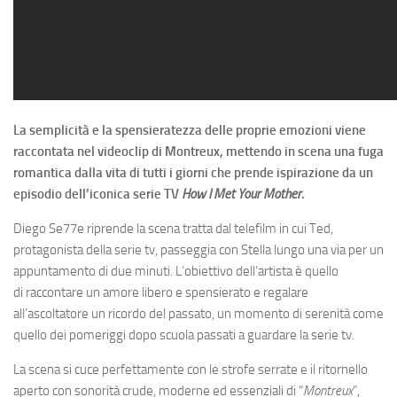
La semplicità e la spensieratezza delle proprie emozioni viene
raccontata nel videoclip di Montreux, mettendo in scena una fuga
romantica dalla vita di tutti i giorni che prende ispirazione da un
episodio dell’iconica serie TV
How I Met Your Mother
.
Diego Se77e riprende la scena tratta dal telefilm in cui Ted,
protagonista della serie tv, passeggia con Stella lungo una via per un
appuntamento di due minuti. L’obiettivo dell’artista è quello
di raccontare un amore libero e spensierato e regalare
all’ascoltatore un ricordo del passato, un momento di serenità come
quello dei pomeriggi dopo scuola passati a guardare la serie tv.
La scena si cuce perfettamente con le strofe serrate e il ritornello
aperto con sonorità crude, moderne ed essenziali di “
Montreux
“,