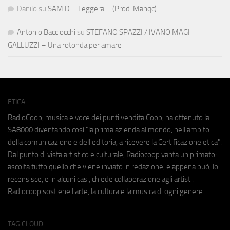
Danilo
su
SAM D – Leggera – (Prod. Manqc)
Antonio Bacciocchi
su
STEFANO SPAZZI / IVANO MAGI
GALLUZZI – Una rotonda per amare
ETICA
RadioCoop, musica e voce dei punti vendita Coop, ha ottenuto la
SA8000
diventando così "la prima azienda al mondo, nell'ambito
della comunicazione e dell'editoria, a ricevere la Certificazione etica".
Dal punto di vista artistico e culturale, Radiocoop vanta un primato:
ascolta tutto quello che viene inviato in redazione, e appena può, lo
recensisce, e in alcuni casi, chiede collaborazione agli artisti.
Radiocoop sostiene l'arte, la cultura e la musica di ogni genere.
TAG CLOUD