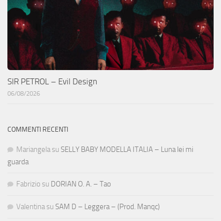
SIR PETROL – Evil Design
06/08/2026
COMMENTI RECENTI
Mariangela
su
SELLY BABY MODELLA ITALIA – Luna lei mi
guarda
Fabrizio
su
DORIAN O. A. – Tao
Valentina
su
SAM D – Leggera – (Prod. Manqc)