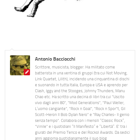
Antonio Bacciocchi
Scrittore, musicista, blogger. Ha militato come
batterista in una ventina di gruppi (tra cui Not Moving,
Link Quartet, Lilith), incidendo una cinquantina di dischi
e suonando in tutta Italia, Europa e USA e aprendo per
Clash, Iggy and the Stooges, Johnny Thunders, Manu
Chao etc. Ha scritto una decina di libri tra cui "Uscito
vivo dagli anni 80", "Mod Generations", "Paul Weller,
L’uomo cangiante", "Rock n Goal", "Rock n Spor"t, Gil
Scott-Heron Il Bob Dylan Nero" e "Ray Charles- Il genio
senza tempo". Collabora con i mensili “Classic Rock”,
"Vinile" e i quotidiani “Il Manifesto” e “Libertà”. E' tra i
giurati del Premio Tenco e del Rockol Awards. Da sedici
anni aggiorna quotidianamente il suo blog