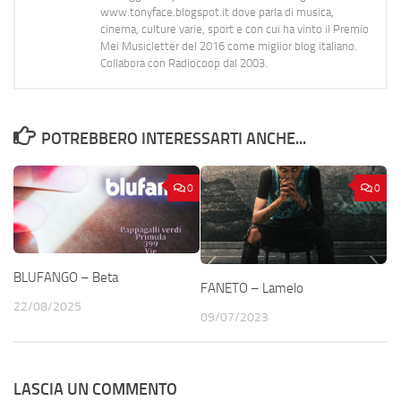
www.tonyface.blogspot.it dove parla di musica,
cinema, culture varie, sport e con cui ha vinto il Premio
Mei Musicletter del 2016 come miglior blog italiano.
Collabora con Radiocoop dal 2003.
POTREBBERO INTERESSARTI ANCHE...
0
0
BLUFANGO – Beta
FANETO – Lamelo
22/08/2025
09/07/2023
LASCIA UN COMMENTO