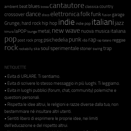
cantautore
blues
beat
country
ambient
classica
bossa
elettronica
dance
folk
funk
crossover
garage
fusion
disco
indie
italiani
jazz
hip hop
Grunge;
hard rock
indie pop
new wave
metal;
nuova musica italiana
laPOP
lounge
kimura
pop
punk
rap
psichedelia
reggae
prog
post rock
r&b
rap italiano
rock
soul
sperimentale
trap
stoner
ska
swing
rockabilly
NETIQUETTE
• Evita di URLARE. Ti sentiamo.
• Evita di scrivere lo stesso messaggio in più luoghi. Ti leggiamo.
• Evita in luoghi pubblici (forum, chat, community) polemiche e
questioni personali.
• Rispetta le idee altrui, le religioni e razze diverse dalla tua, non
bestemmiare né insultare altri utenti.
• Sentiti libero di esprimere le proprie idee, nei limiti
dell'educazione e del rispetto altrui.