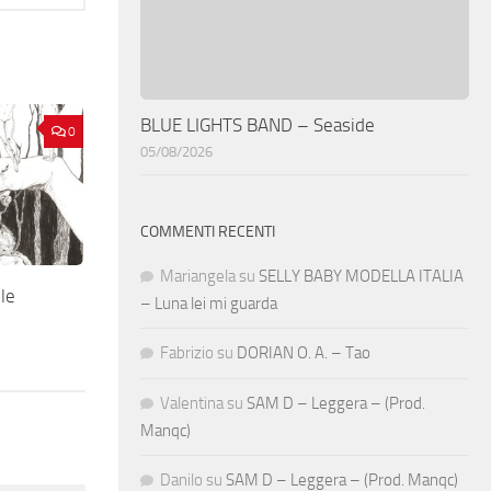
BLUE LIGHTS BAND – Seaside
0
05/08/2026
COMMENTI RECENTI
Mariangela
su
SELLY BABY MODELLA ITALIA
le
– Luna lei mi guarda
Fabrizio
su
DORIAN O. A. – Tao
Valentina
su
SAM D – Leggera – (Prod.
Manqc)
Danilo
su
SAM D – Leggera – (Prod. Manqc)