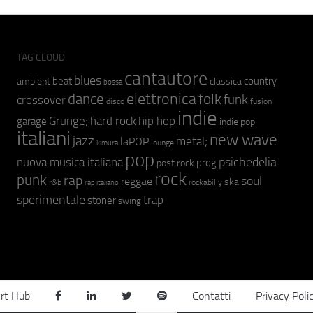
TAG CLOUD
cantautore
blues
beat
country
ambient
classica
bossa
elettronica
dance
folk
funk
crossover
fusion
disco
indie
hip hop
Grunge;
hard rock
garage
indie pop
italiani
new wave
jazz
metal;
laPOP
lounge
kimura
pop
psichedelia
nuova musica italiana
prog
post rock
rock
punk
rap
soul
reggae
ska
r&b
rockabilly
rap italiano
sperimentale
trap
stoner
swing
rt Hub
Contatti
Privacy Poli