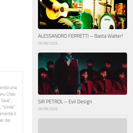
ALESSANDRO FERRETTI – Basta Walter!
06/08/2026
idendo una
Manu Chao
 Goal",
SIR PETROL – Evil Design
 "Vinile"
06/08/2026
namente il
er del