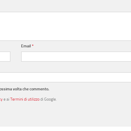
Email
*
prossima volta che commento.
cy
e ai
Termini di utilizzo
di Google.