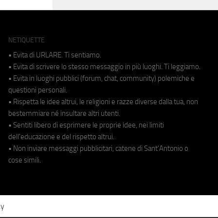
NETIQUETTE
• Evita di URLARE. Ti sentiamo.
• Evita di scrivere lo stesso messaggio in più luoghi. Ti leggiamo.
• Evita in luoghi pubblici (forum, chat, community) polemiche e
questioni personali.
• Rispetta le idee altrui, le religioni e razze diverse dalla tua, non
bestemmiare né insultare altri utenti.
• Sentiti libero di esprimere le proprie idee, nei limiti
dell'educazione e del rispetto altrui.
• Non inviare messaggi pubblicitari, catene di Sant'Antonio o
cose simili.
cy