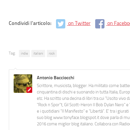
Condividi l'articolo:
on Twitter
on Facebo
Tag:
indie
italiani
rock
Antonio Bacciocchi
Scrittore, musicista, blogger. Ha militato come batter
cinquantina di dischi e suonando in tutta Italia, E
etc. Ha scritto una decina di libri tra cui "Uscito viv
"Rock n Spor"t, Gil Scott-Heron Il Bob Dylan Nero" e "
e i quotidiani “Il Manifesto” e “Libertà”. E' tra i gi
suo blog www.tonyface.blogspot.it dove parla di music
2016 come miglior blog italiano. Collabora con Radi