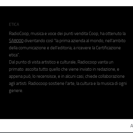
ETICA
RadioCoop, musica e voce dei punti vendita Coop, ha ottenuto la
SA8000
diventando così "la prima azienda al mondo, nell'ambito
della comunicazione e dell'editoria, a ricevere la Certificazione
etica".
Dal punto di vista artistico e culturale, Radiocoop vanta un
primato: ascolta tutto quello che viene inviato in redazione, e
appena può, lo recensisce, e in alcuni casi, chiede collaborazione
agli artisti. Radiocoop sostiene l'arte, la cultura e la musica di ogni
genere.
A