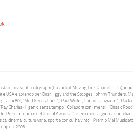
ok
ista in una ventina di gruppi (tra cui Not Moving, Link Quartet, Lilith), inc
uropa e USA e aprendo per Clash, Iggy and the Stooges, Johnny Thunders, 
o dagli anni 80", "Mod Generations", "Paul Weller, L’uomo cangiante", "Rock n
Ray Charles- Il genio senza tempo". Collabora con i mensili “Classic Rock”,
urati del Premio Tenco e del Rockol Awards. Da sedici anni aggiorna quotidia
a, cinema, culture varie, sport e con cui ha vinto il Premio Mei Musiclett
ocoop dal 2003.