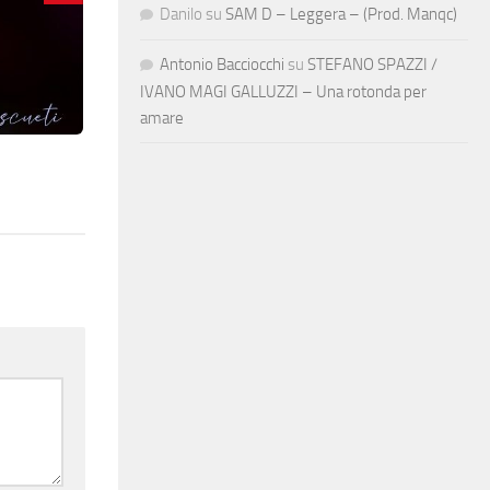
Danilo
su
SAM D – Leggera – (Prod. Manqc)
Antonio Bacciocchi
su
STEFANO SPAZZI /
IVANO MAGI GALLUZZI – Una rotonda per
amare