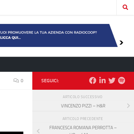
0
SEGUICI:
ARTICOLO SUCCESSIVO
VINCENZO PIZZI – H&R
ARTICOLO PRECEDENTE
FRANCESCA ROMANA PERROTTA –