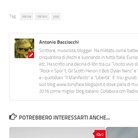
Tag:
dance
italiani
pop
Antonio Bacciocchi
Scrittore, musicista, blogger. Ha militato come batter
cinquantina di dischi e suonando in tutta Italia, E
etc. Ha scritto una decina di libri tra cui "Uscito viv
"Rock n Spor"t, Gil Scott-Heron Il Bob Dylan Nero" e "
e i quotidiani “Il Manifesto” e “Libertà”. E' tra i gi
suo blog www.tonyface.blogspot.it dove parla di music
2016 come miglior blog italiano. Collabora con Radi
POTREBBERO INTERESSARTI ANCHE...
0