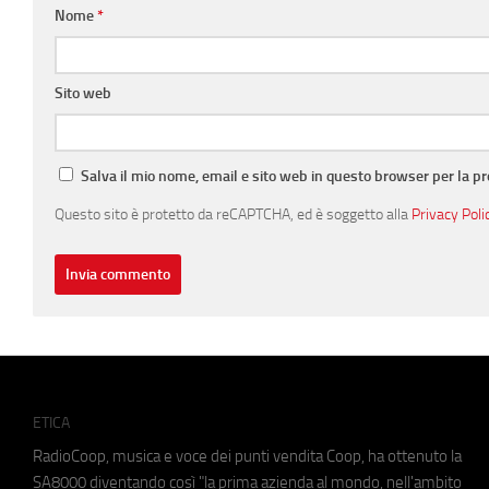
Nome
*
Sito web
Salva il mio nome, email e sito web in questo browser per la 
Questo sito è protetto da reCAPTCHA, ed è soggetto alla
Privacy Poli
ETICA
RadioCoop, musica e voce dei punti vendita Coop, ha ottenuto la
SA8000
diventando così "la prima azienda al mondo, nell'ambito