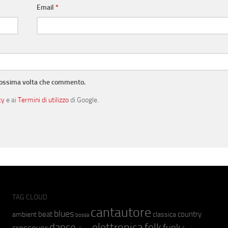
Email
*
prossima volta che commento.
cy
e ai
Termini di utilizzo
di Google.
TAG CLOUD
cantautore
blues
beat
country
ambient
classica
bossa
elettronica
dance
folk
funk
crossover