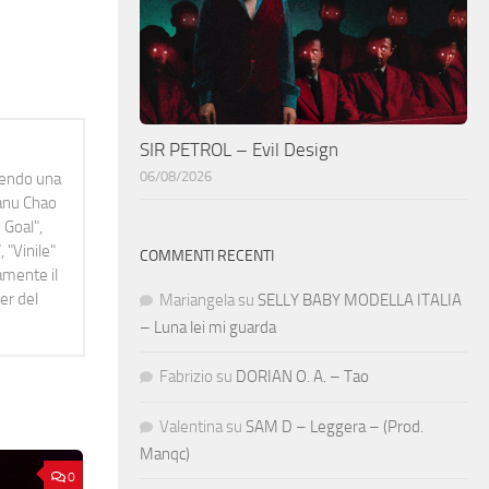
SIR PETROL – Evil Design
06/08/2026
idendo una
Manu Chao
 Goal",
 "Vinile"
COMMENTI RECENTI
namente il
er del
Mariangela
su
SELLY BABY MODELLA ITALIA
– Luna lei mi guarda
Fabrizio
su
DORIAN O. A. – Tao
Valentina
su
SAM D – Leggera – (Prod.
Manqc)
0