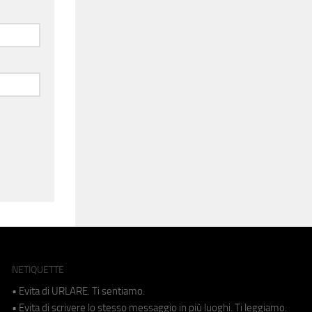
NETIQUETTE
• Evita di URLARE. Ti sentiamo.
• Evita di scrivere lo stesso messaggio in più luoghi. Ti leggiamo.