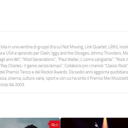
ista in una ventina di gruppi (tra cui Not Moving, Link Quartet, Lilith), inc
uropa e USA e aprendo per Clash, Iggy and the Stooges, Johnny Thunders, 
o dagli anni 80", "Mod Generations", "Paul Weller, L’uomo cangiante", "Rock n
Ray Charles- Il genio senza tempo". Collabora con i mensili “Classic Rock”,
urati del Premio Tenco e del Rockol Awards. Da sedici anni aggiorna quotidia
a, cinema, culture varie, sport e con cui ha vinto il Premio Mei Musiclett
ocoop dal 2003.
0