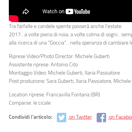
Tra farfalle e candele spente passerà anche l’estate
2017…a volte piena di noia, a volte colma di sogni…sem
alla ricerca di una “Goccia”…nella speranza di cambiare l
Riprese Video/Photo Director: Michele Guberti
Assistente riprese: Antonio Cito
Montaggio Video: Michele Guberti, Ilaria Passiatore
Post produzione: Sara Guberti, Ilaria Passiatore, Michele
Location riprese: Francavilla Fontana (BR)
Comparse: le cicale
Condividi l'articolo:
on Twitter
on Facebo