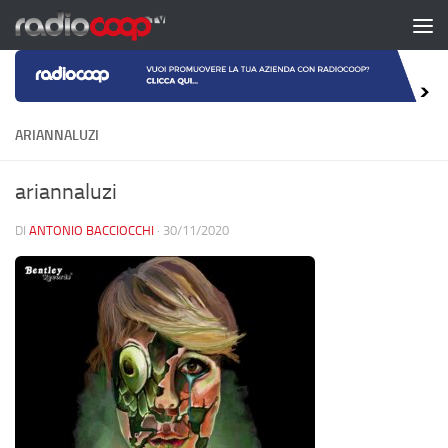
Salta al contenuto
ARIANNALUZI
ariannaluzi
DI
ANTONIO BACCIOCCHI
·
30/11/2020