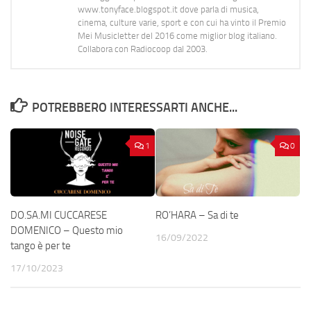
www.tonyface.blogspot.it dove parla di musica,
cinema, culture varie, sport e con cui ha vinto il Premio
Mei Musicletter del 2016 come miglior blog italiano.
Collabora con Radiocoop dal 2003.
POTREBBERO INTERESSARTI ANCHE...
1
0
DO.SA.MI CUCCARESE
RO’HARA – Sa di te
DOMENICO – Questo mio
16/09/2022
tango è per te
17/10/2023