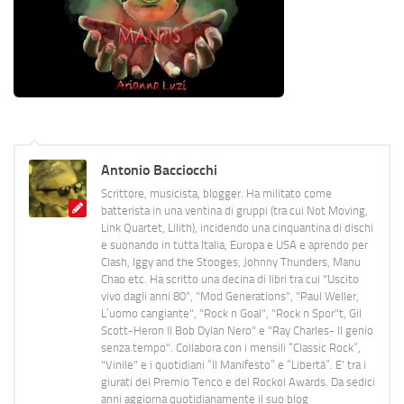
Antonio Bacciocchi
Scrittore, musicista, blogger. Ha militato come
batterista in una ventina di gruppi (tra cui Not Moving,
Link Quartet, Lilith), incidendo una cinquantina di dischi
e suonando in tutta Italia, Europa e USA e aprendo per
Clash, Iggy and the Stooges, Johnny Thunders, Manu
Chao etc. Ha scritto una decina di libri tra cui "Uscito
vivo dagli anni 80", "Mod Generations", "Paul Weller,
L’uomo cangiante", "Rock n Goal", "Rock n Spor"t, Gil
Scott-Heron Il Bob Dylan Nero" e "Ray Charles- Il genio
senza tempo". Collabora con i mensili “Classic Rock”,
"Vinile" e i quotidiani “Il Manifesto” e “Libertà”. E' tra i
giurati del Premio Tenco e del Rockol Awards. Da sedici
anni aggiorna quotidianamente il suo blog