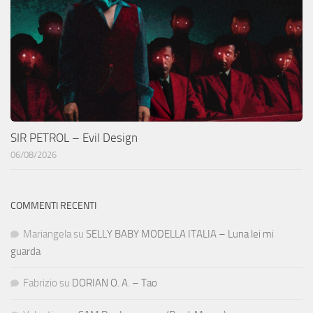
SIR PETROL – Evil Design
06/08/2026
COMMENTI RECENTI
Mariangela
su
SELLY BABY MODELLA ITALIA – Luna lei mi
guarda
Fabrizio
su
DORIAN O. A. – Tao