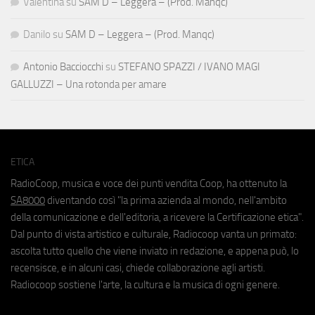
Valentina
su
SAM D – Leggera – (Prod. Manqc)
Danilo
su
SAM D – Leggera – (Prod. Manqc)
Antonio Bacciocchi
su
STEFANO SPAZZI / IVANO MAGI
GALLUZZI – Una rotonda per amare
ETICA
RadioCoop, musica e voce dei punti vendita Coop, ha ottenuto la
SA8000
diventando così "la prima azienda al mondo, nell'ambito
della comunicazione e dell'editoria, a ricevere la Certificazione etica".
Dal punto di vista artistico e culturale, Radiocoop vanta un primato:
ascolta tutto quello che viene inviato in redazione, e appena può, lo
recensisce, e in alcuni casi, chiede collaborazione agli artisti.
Radiocoop sostiene l'arte, la cultura e la musica di ogni genere.