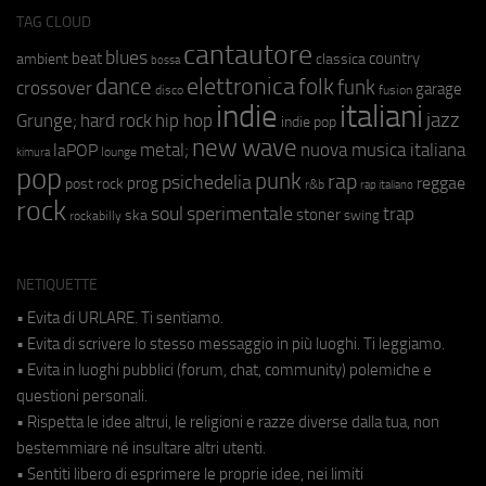
TAG CLOUD
cantautore
blues
beat
country
ambient
classica
bossa
elettronica
dance
folk
funk
crossover
garage
fusion
disco
indie
italiani
jazz
hip hop
Grunge;
hard rock
indie pop
new wave
metal;
nuova musica italiana
laPOP
lounge
kimura
pop
punk
rap
psichedelia
reggae
prog
post rock
r&b
rap italiano
rock
soul
sperimentale
trap
stoner
ska
swing
rockabilly
NETIQUETTE
• Evita di URLARE. Ti sentiamo.
• Evita di scrivere lo stesso messaggio in più luoghi. Ti leggiamo.
• Evita in luoghi pubblici (forum, chat, community) polemiche e
questioni personali.
• Rispetta le idee altrui, le religioni e razze diverse dalla tua, non
bestemmiare né insultare altri utenti.
• Sentiti libero di esprimere le proprie idee, nei limiti