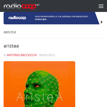
Salta al contenuto
ARISTEA
aristea
DI
ANTONIO BACCIOCCHI
·
09/03/2023