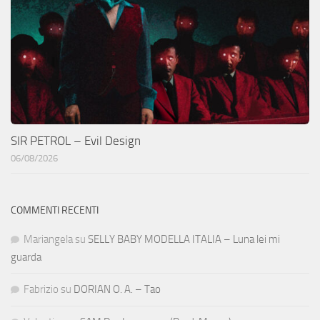
SIR PETROL – Evil Design
06/08/2026
COMMENTI RECENTI
Mariangela
su
SELLY BABY MODELLA ITALIA – Luna lei mi
guarda
Fabrizio
su
DORIAN O. A. – Tao