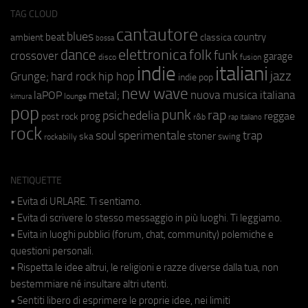
TAG CLOUD
cantautore
blues
beat
country
ambient
classica
bossa
elettronica
dance
folk
funk
crossover
garage
fusion
disco
indie
italiani
jazz
hip hop
Grunge;
hard rock
indie pop
new wave
metal;
nuova musica italiana
laPOP
lounge
kimura
pop
punk
rap
psichedelia
reggae
prog
post rock
r&b
rap italiano
rock
soul
sperimentale
trap
stoner
ska
swing
rockabilly
NETIQUETTE
• Evita di URLARE. Ti sentiamo.
• Evita di scrivere lo stesso messaggio in più luoghi. Ti leggiamo.
• Evita in luoghi pubblici (forum, chat, community) polemiche e
questioni personali.
• Rispetta le idee altrui, le religioni e razze diverse dalla tua, non
bestemmiare né insultare altri utenti.
• Sentiti libero di esprimere le proprie idee, nei limiti