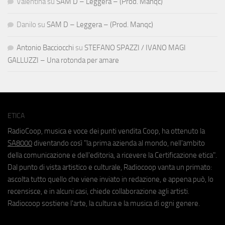
Valentina
su
SAM D – Leggera – (Prod. Manqc)
Danilo
su
SAM D – Leggera – (Prod. Manqc)
Antonio Bacciocchi
su
STEFANO SPAZZI / IVANO MAGI
GALLUZZI – Una rotonda per amare
ETICA
RadioCoop, musica e voce dei punti vendita Coop, ha ottenuto la
SA8000
diventando così "la prima azienda al mondo, nell'ambito
della comunicazione e dell'editoria, a ricevere la Certificazione etica".
Dal punto di vista artistico e culturale, Radiocoop vanta un primato:
ascolta tutto quello che viene inviato in redazione, e appena può, lo
recensisce, e in alcuni casi, chiede collaborazione agli artisti.
Radiocoop sostiene l'arte, la cultura e la musica di ogni genere.