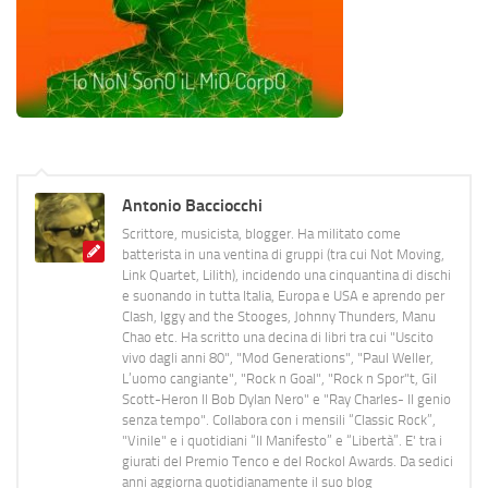
Antonio Bacciocchi
Scrittore, musicista, blogger. Ha militato come
batterista in una ventina di gruppi (tra cui Not Moving,
Link Quartet, Lilith), incidendo una cinquantina di dischi
e suonando in tutta Italia, Europa e USA e aprendo per
Clash, Iggy and the Stooges, Johnny Thunders, Manu
Chao etc. Ha scritto una decina di libri tra cui "Uscito
vivo dagli anni 80", "Mod Generations", "Paul Weller,
L’uomo cangiante", "Rock n Goal", "Rock n Spor"t, Gil
Scott-Heron Il Bob Dylan Nero" e "Ray Charles- Il genio
senza tempo". Collabora con i mensili “Classic Rock”,
"Vinile" e i quotidiani “Il Manifesto” e “Libertà”. E' tra i
giurati del Premio Tenco e del Rockol Awards. Da sedici
anni aggiorna quotidianamente il suo blog