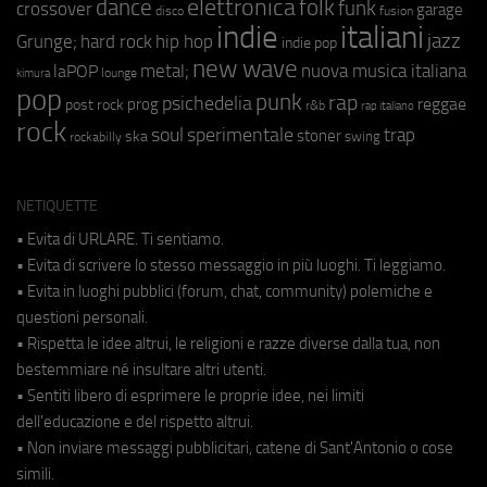
elettronica
dance
folk
funk
crossover
garage
fusion
disco
indie
italiani
jazz
hip hop
Grunge;
hard rock
indie pop
new wave
metal;
nuova musica italiana
laPOP
lounge
kimura
pop
punk
rap
psichedelia
reggae
prog
post rock
r&b
rap italiano
rock
soul
sperimentale
trap
stoner
ska
swing
rockabilly
NETIQUETTE
• Evita di URLARE. Ti sentiamo.
• Evita di scrivere lo stesso messaggio in più luoghi. Ti leggiamo.
• Evita in luoghi pubblici (forum, chat, community) polemiche e
questioni personali.
• Rispetta le idee altrui, le religioni e razze diverse dalla tua, non
bestemmiare né insultare altri utenti.
• Sentiti libero di esprimere le proprie idee, nei limiti
dell'educazione e del rispetto altrui.
• Non inviare messaggi pubblicitari, catene di Sant'Antonio o cose
simili.