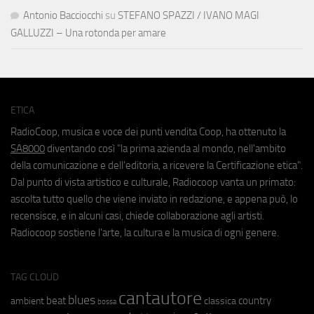
Antonio Bacciocchi
su
STEFANO SPAZZI / IVANO MAGI
GALLUZZI – Una rotonda per amare
ETICA
RadioCoop, musica e voce dei punti vendita Coop, ha ottenuto la
SA8000
diventando così "la prima azienda al mondo, nell'ambito
della comunicazione e dell'editoria, a ricevere la Certificazione etica".
Dal punto di vista artistico e culturale, Radiocoop vanta un primato:
ascolta tutto quello che viene inviato in redazione, e appena può, lo
recensisce, e in alcuni casi, chiede collaborazione agli artisti.
Radiocoop sostiene l'arte, la cultura e la musica di ogni genere.
TAG CLOUD
cantautore
blues
beat
country
ambient
classica
bossa