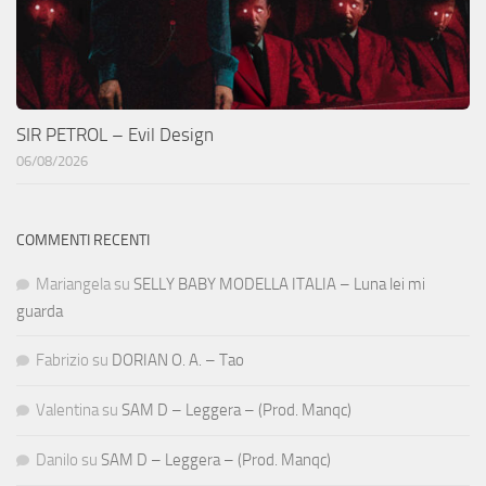
SIR PETROL – Evil Design
06/08/2026
COMMENTI RECENTI
Mariangela
su
SELLY BABY MODELLA ITALIA – Luna lei mi
guarda
Fabrizio
su
DORIAN O. A. – Tao
Valentina
su
SAM D – Leggera – (Prod. Manqc)
Danilo
su
SAM D – Leggera – (Prod. Manqc)