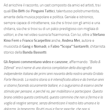
Ad arricchire il racconto, un cast composto da amici ed artisti, tra i
quali
Elio Biffi
dei
Pinguini Tattici
, talentuoso polistrumentista,
amante della musica popolare e politica. Geniale e istrionico,
sempre capace di intrattenere, sia che si trovi con gli amici e una
chitarra, sia che si trovi su di un palco prestigioso con migliaia di
uditori, e che nel video suona la fisarmonica. Con lui, oltre a
Stefano
Kino Ferri
e
Franco Scarpellini
anche,
Andrea Mei
, autore e
musicista di
Gang
e
Nomadi
, e
Fabio “Scopa” Santarelli
, chitarrista
storico della
Banda Bassotti
.
Gli Arpioni commentano video e canzone
, affermando:
“Balla &
Difendi” era il nome di una storica compilation della discografia
indipendente italiana dei primi anni novanta della nostra amata Gridalo
Forte Records. La nostra storia si è intensificata allora e da trentun anni
vi stiamo facendo sicuramente ballare, e ci auguriamo di esservi anche
stimolo per pensare, e perché no, per mobilitarvi e partecipare. Questo
brano celebra questa continuità, questo cammino che non si ferma e la
voglia di reagire sempre, senza dimenticare il nostro lato umano e la
dolcezza, la tenerezza. Brutti musi e facce sporche, che non si