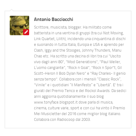
Antonio Bacciocchi
Scrittore, musicista, blogger. Ha militato come
batterista in una ventina di gruppi (tra cui Not Moving,
Link Quartet, Lilith), incidendo una cinquantina di dischi
e suonando in tutta Italia, Europa e USA e aprendo per
Clash, Iggy and the Stooges, Johnny Thunders, Manu
Chao etc. Ha scritto una decina di libri tra cui "Uscito
vivo dagli anni 80", "Mod Generations", "Paul Weller,
L’uomo cangiante", "Rock n Goal", "Rock n Spor"t, Gil
Scott-Heron Il Bob Dylan Nero" e "Ray Charles- Il genio
senza tempo". Collabora con i mensili “Classic Rock”,
"Vinile" e i quotidiani “Il Manifesto” e “Libertà”. E' tra i
giurati del Premio Tenco e del Rockol Awards. Da sedici
anni aggiorna quotidianamente il suo blog
www.tonyface.blogspot.it dove parla di musica,
cinema, culture varie, sport e con cui ha vinto il Premio
Mei Musicletter del 2016 come miglior blog italiano.
Collabora con Radiocoop dal 2003.