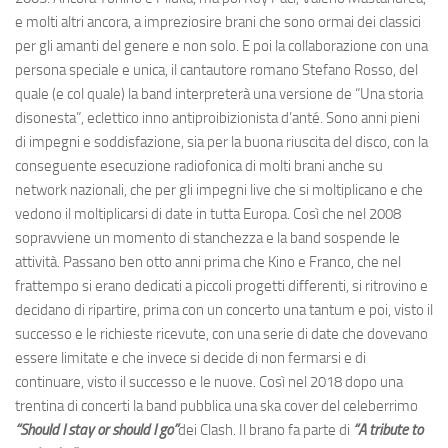
e molti altri ancora, a impreziosire brani che sono ormai dei classici
per gli amanti del genere e non solo. E poi la collaborazione con una
persona speciale e unica, il cantautore romano Stefano Rosso, del
quale (e col quale) la band interpreterà una versione de “Una storia
disonesta”, eclettico inno antiproibizionista d’anté. Sono anni pieni
di impegni e soddisfazione, sia per la buona riuscita del disco, con la
conseguente esecuzione radiofonica di molti brani anche su
network nazionali, che per gli impegni live che si moltiplicano e che
vedono il moltiplicarsi di date in tutta Europa. Così che nel 2008
sopravviene un momento di stanchezza e la band sospende le
attività. Passano ben otto anni prima che Kino e Franco, che nel
frattempo si erano dedicati a piccoli progetti differenti, si ritrovino e
decidano di ripartire, prima con un concerto una tantum e poi, visto il
successo e le richieste ricevute, con una serie di date che dovevano
essere limitate e che invece si decide di non fermarsi e di
continuare, visto il successo e le nuove. Così nel 2018 dopo una
trentina di concerti la band pubblica una ska cover del celeberrimo
“Should I stay or should I go”
dei Clash. Il brano fa parte di
“A tribute to