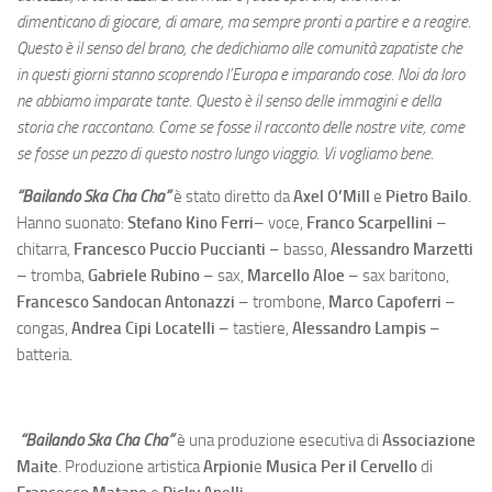
dimenticano di giocare, di amare, ma sempre pronti a partire e a reagire.
Questo è il senso del brano, che dedichiamo alle comunità zapatiste che
in questi giorni stanno scoprendo l’Europa e imparando cose. Noi da loro
ne abbiamo imparate tante. Questo è il senso delle immagini e della
storia che raccontano. Come se fosse il racconto delle nostre vite, come
se fosse un pezzo di questo nostro lungo viaggio. Vi vogliamo bene.
“Bailando Ska Cha Cha”
è stato diretto da
Axel O’Mill
e
Pietro Bailo
.
Hanno suonato:
Stefano Kino Ferri
– voce,
Franco Scarpellini
–
chitarra,
Francesco Puccio Puccianti
– basso,
Alessandro Marzetti
– tromba,
Gabriele Rubino
– sax,
Marcello Aloe
– sax baritono,
Francesco Sandocan Antonazzi
– trombone,
Marco Capoferri
–
congas,
Andrea Cipi Locatelli
– tastiere,
Alessandro Lampis
–
batteria.
“Bailando Ska Cha Cha”
è una produzione esecutiva di
Associazione
Maite
. Produzione artistica
Arpioni
e
Musica Per il Cervello
di