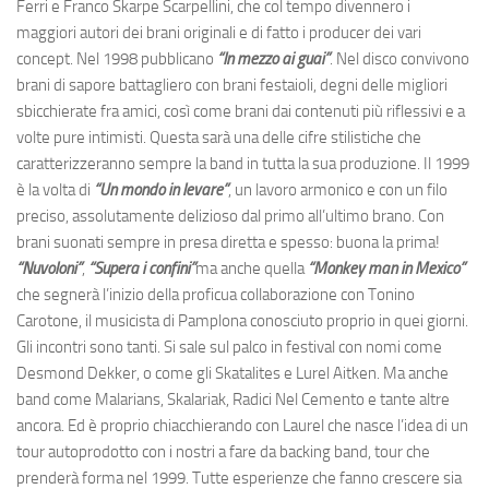
Ferri e Franco Skarpe Scarpellini, che col tempo divennero i
maggiori autori dei brani originali e di fatto i producer dei vari
concept. Nel 1998 pubblicano
“In mezzo ai guai”
. Nel disco convivono
brani di sapore battagliero con brani festaioli, degni delle migliori
sbicchierate fra amici, così come brani dai contenuti più riflessivi e a
volte pure intimisti. Questa sarà una delle cifre stilistiche che
caratterizzeranno sempre la band in tutta la sua produzione. Il 1999
è la volta di
“Un mondo in levare”
, un lavoro armonico e con un filo
preciso, assolutamente delizioso dal primo all’ultimo brano. Con
brani suonati sempre in presa diretta e spesso: buona la prima!
“Nuvoloni”
,
“Supera i confini”
ma anche quella
“Monkey man in Mexico”
che segnerà l’inizio della proficua collaborazione con Tonino
Carotone, il musicista di Pamplona conosciuto proprio in quei giorni.
Gli incontri sono tanti. Si sale sul palco in festival con nomi come
Desmond Dekker, o come gli Skatalites e Lurel Aitken. Ma anche
band come Malarians, Skalariak, Radici Nel Cemento e tante altre
ancora. Ed è proprio chiacchierando con Laurel che nasce l’idea di un
tour autoprodotto con i nostri a fare da backing band, tour che
prenderà forma nel 1999. Tutte esperienze che fanno crescere sia