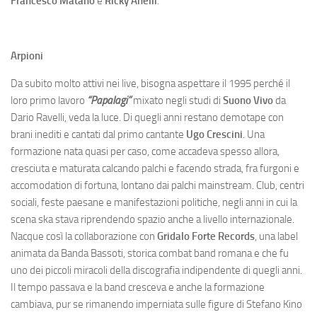
Francesco Matano
e
Ricky Anelli
.
Arpioni
Da subito molto attivi nei live, bisogna aspettare il 1995 perché il
loro primo lavoro
“Papalagi”
mixato negli studi di
Suono Vivo
da
Dario Ravelli, veda la luce. Di quegli anni restano demotape con
brani inediti e cantati dal primo cantante
Ugo Crescini
. Una
formazione nata quasi per caso, come accadeva spesso allora,
cresciuta e maturata calcando palchi e facendo strada, fra furgoni e
accomodation di fortuna, lontano dai palchi mainstream. Club, centri
sociali, feste paesane e manifestazioni politiche, negli anni in cui la
scena ska stava riprendendo spazio anche a livello internazionale.
Nacque così la collaborazione con
Gridalo Forte Records
, una label
animata da Banda Bassoti, storica combat band romana e che fu
uno dei piccoli miracoli della discografia indipendente di quegli anni.
Il tempo passava e la band cresceva e anche la formazione
cambiava, pur se rimanendo imperniata sulle figure di Stefano Kino