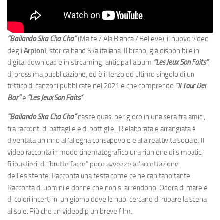
“Bailando Ska Cha Cha”
(Maite / Ala Bianca / Believe), il nuovo video
degli
Arpioni
, storica band Ska italiana. Il brano, già disponibile in
digital download e in streaming, anticipa l’album
“Les Jeux Son Faits”
,
di prossima pubblicazione, ed è il terzo ed ultimo singolo di un
trittico di canzoni pubblicate nel 2021 e che comprendo
“Il Tour Dei
Bar”
e
“Les Jeux Son Faits”
.
“Bailando Ska Cha Cha”
nasce quasi per gioco in una sera fra amici,
fra racconti di battaglie e di bottiglie. Rielaborata e arrangiata è
diventata un inno all’allegria consapevole e alla reattività sociale. Il
video racconta in modo cinematografico una riunione di simpatici
filibustieri, di “brutte facce” poco avvezze all’accettazione
dell’esistente. Racconta una festa come ce ne capitano tante.
Racconta di uomini e donne che non si arrendono. Odora di mare e
di colori incerti in un giorno dove le nubi cercano di rubare la scena
al sole. Più che un videoclip un breve film.