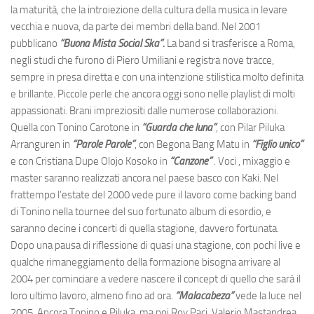
la maturità, che la introiezione della cultura della musica in levare
vecchia e nuova, da parte dei membri della band. Nel 2001
pubblicano
“Buona Mista Social Ska”.
La band si trasferisce a Roma,
negli studi che furono di Piero Umiliani e registra nove tracce,
sempre in presa diretta e con una intenzione stilistica molto definita
e brillante. Piccole perle che ancora oggi sono nelle playlist di molti
appassionati. Brani impreziositi dalle numerose collaborazioni.
Quella con Tonino Carotone in
“Guarda che luna”
, con Pilar Piluka
Arranguren in
“Parole Parole”
, con Begona Bang Matu in
“Figlio unico”
e con Cristiana Dupe Olojo Kosoko in
“Canzone”
. Voci , mixaggio e
master saranno realizzati ancora nel paese basco con Kaki. Nel
frattempo l’estate del 2000 vede pure il lavoro come backing band
di Tonino nella tournee del suo fortunato album di esordio, e
saranno decine i concerti di quella stagione, davvero fortunata.
Dopo una pausa di riflessione di quasi una stagione, con pochi live e
qualche rimaneggiamento della formazione bisogna arrivare al
2004 per cominciare a vedere nascere il concept di quello che sarà il
loro ultimo lavoro, almeno fino ad ora.
“Malacabeza”
vede la luce nel
2005. Ancora Tonino e Piluka, ma poi Roy Paci, Valerio Mastandrea,