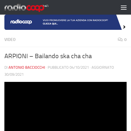
Salta al contenuto
VIDEO
0
ARPIONI – Bailando ska cha cha
DI
ANTONIO BACCIOCCHI
· PUBBLICATO
04/10/2021
· AGGIORNATO
30/09/2021