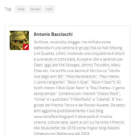
Tag:
indie
italiani
rock
Antonio Bacciocchi
Scrittore, musicista, blogger. Ha militato come
batterista in una ventina di gruppi (tra cui Not Moving,
Link Quartet, Lilith), incidendo una cinquantina di dischi
e suonando in tutta Italia, Europa e USA e aprendo per
Clash, Iggy and the Stooges, Johnny Thunders, Manu
Chao etc. Ha scritto una decina di libri tra cui "Uscito
vivo dagli anni 80", "Mod Generations", "Paul Weller,
L’uomo cangiante", "Rock n Goal", "Rock n Spor"t, Gil
Scott-Heron Il Bob Dylan Nero" e "Ray Charles- Il genio
senza tempo". Collabora con i mensili “Classic Rock”,
"Vinile" e i quotidiani “Il Manifesto” e “Libertà”. E' tra i
giurati del Premio Tenco e del Rockol Awards. Da sedici
anni aggiorna quotidianamente il suo blog
www.tonyface.blogspot.it dove parla di musica,
cinema, culture varie, sport e con cui ha vinto il Premio
Mei Musicletter del 2016 come miglior blog italiano.
Collabora con Radiocoop dal 2003.