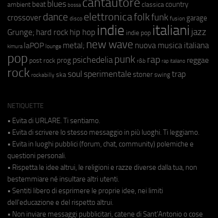
cantautore
blues
beat
country
ambient
classica
bossa
elettronica
dance
folk
funk
crossover
garage
fusion
disco
indie
italiani
jazz
hip hop
Grunge;
hard rock
indie pop
new wave
metal;
nuova musica italiana
laPOP
lounge
kimura
pop
punk
rap
psichedelia
reggae
prog
post rock
r&b
rap italiano
rock
soul
sperimentale
trap
stoner
ska
swing
rockabilly
NETIQUETTE
• Evita di URLARE. Ti sentiamo.
• Evita di scrivere lo stesso messaggio in più luoghi. Ti leggiamo.
• Evita in luoghi pubblici (forum, chat, community) polemiche e
questioni personali.
• Rispetta le idee altrui, le religioni e razze diverse dalla tua, non
bestemmiare né insultare altri utenti.
• Sentiti libero di esprimere le proprie idee, nei limiti
dell'educazione e del rispetto altrui.
• Non inviare messaggi pubblicitari, catene di Sant'Antonio o cose