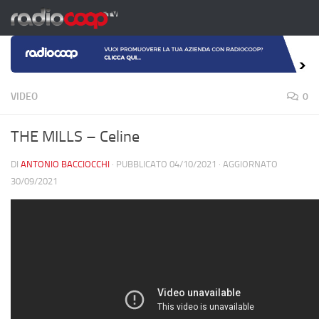
Salta al contenuto
VIDEO
0
THE MILLS – Celine
DI
ANTONIO BACCIOCCHI
· PUBBLICATO
04/10/2021
· AGGIORNATO
30/09/2021