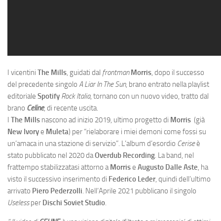
I vicentini
The Mills
, guidati dal
frontman
Morris
, dopo il successo
del precedente singolo
A Liar In The Sun
, brano entrato nella playlist
editoriale
Spotify
Rock Italia
, tornano con un nuovo video, tratto dal
brano
Celine
, di recente uscita.
I
The Mills
nascono ad inizio 2019, ultimo progetto di
Morris
(già
New Ivory
e
Muleta
) per “rielaborare i miei demoni come fossi su
un’amaca in una stazione di servizio”. L’album d’esordio
Cerise
è
stato pubblicato nel 2020 da
Overdub Recording
. La band, nel
frattempo stabilizzatasi attorno a
Morris
e
Augusto Dalle Aste
, ha
visto il successivo inserimento di
Federico Leder
, quindi dell’ultimo
arrivato
Piero Pederzolli
. Nell’Aprile 2021 pubblicano il singolo
Useless
per
Dischi Soviet Studio
.