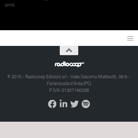
simili.
© 2015 - Radiocoop Edizioni srl - Viale Giacomo Matteotti, 36/b -
Fiorenzuola d'Arda (PC)
P.IVA: 01307190338