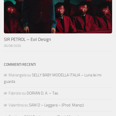
SIR PETROL – Evil Design
06/08/2026
COMMENTI RECENTI
Mariangela
su
SELLY BABY MODELLA ITALIA – Luna lei mi
guarda
Fabrizio
su
DORIAN O. A. – Tao
Valentina
su
SAM D – Leggera – (Prod. Manqc)