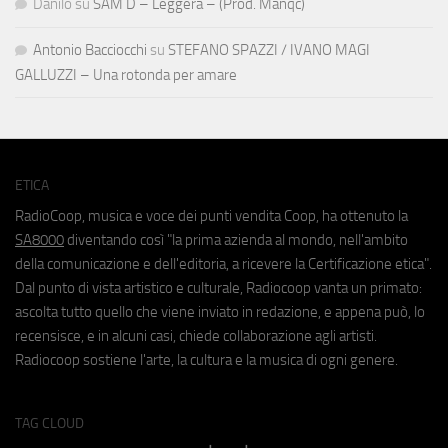
Danilo
su
SAM D – Leggera – (Prod. Manqc)
Antonio Bacciocchi
su
STEFANO SPAZZI / IVANO MAGI
GALLUZZI – Una rotonda per amare
ETICA
RadioCoop, musica e voce dei punti vendita Coop, ha ottenuto la
SA8000
diventando così "la prima azienda al mondo, nell'ambito
della comunicazione e dell'editoria, a ricevere la Certificazione etica".
Dal punto di vista artistico e culturale, Radiocoop vanta un primato:
ascolta tutto quello che viene inviato in redazione, e appena può, lo
recensisce, e in alcuni casi, chiede collaborazione agli artisti.
Radiocoop sostiene l'arte, la cultura e la musica di ogni genere.
TAG CLOUD