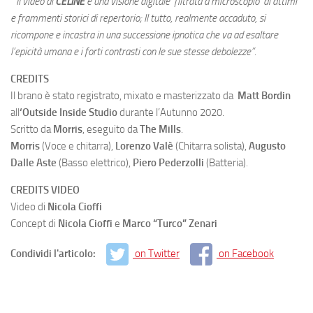
” Il video di
CELINE
è una visione digitale ‘filtrata a microscopio’ di attimi
e frammenti storici di repertorio; Il tutto, realmente accaduto, si
ricompone e incastra in una successione ipnotica che va ad esaltare
l’epicità umana e i forti contrasti con le sue stesse debolezze”.
CREDITS
Il brano è stato registrato, mixato e masterizzato da
Matt Bordin
all
‘Outside Inside Studio
durante l’Autunno 2020.
Scritto da
Morris
, eseguito da
The Mills
.
Morris
(Voce e chitarra),
Lorenzo Valè
(Chitarra solista),
Augusto
Dalle Aste
(Basso elettrico),
Piero Pederzolli
(Batteria).
CREDITS VIDEO
Video di
Nicola Cioffi
Concept di
Nicola Cioffi
e
Marco “Turco” Zenari
Condividi l'articolo:
on Twitter
on Facebook