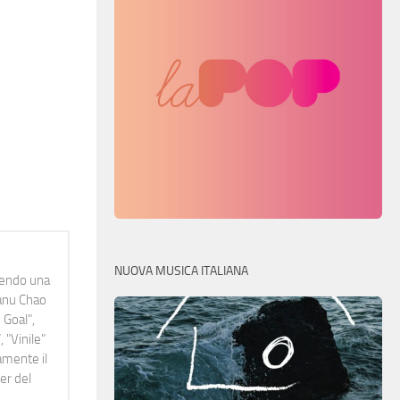
NUOVA MUSICA ITALIANA
idendo una
Manu Chao
 Goal",
 "Vinile"
namente il
er del