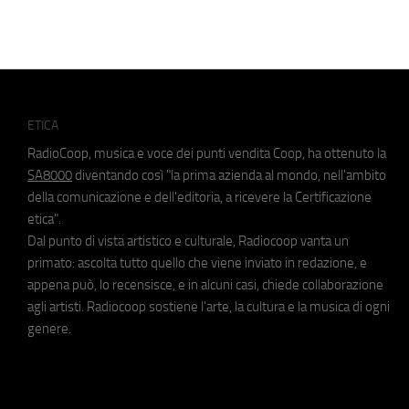
ETICA
RadioCoop, musica e voce dei punti vendita Coop, ha ottenuto la
SA8000
diventando così "la prima azienda al mondo, nell'ambito
della comunicazione e dell'editoria, a ricevere la Certificazione
etica".
Dal punto di vista artistico e culturale, Radiocoop vanta un
primato: ascolta tutto quello che viene inviato in redazione, e
appena può, lo recensisce, e in alcuni casi, chiede collaborazione
agli artisti. Radiocoop sostiene l'arte, la cultura e la musica di ogni
genere.