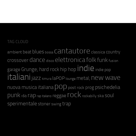
TAG CLOUD
cantautore
blues
beat
country
ambient
classica
bossa
elettronica
dance
folk
funk
crossover
fusion
disco
indie
hip hop
Grunge;
hard rock
garage
indie pop
italiani
new wave
jazz
metal;
laPOP
lounge
kimura
pop
psichedelia
nuova musica italiana
prog
post rock
rock
punk
rap
soul
reggae
ska
r&b
rockabilly
rap italiano
sperimentale
trap
stoner
swing