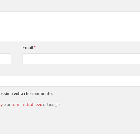
Email
*
prossima volta che commento.
cy
e ai
Termini di utilizzo
di Google.