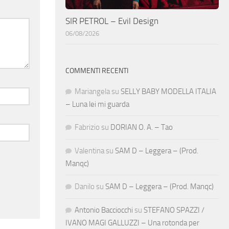
SIR PETROL – Evil Design
06/08/2026
COMMENTI RECENTI
Mariangela
su
SELLY BABY MODELLA ITALIA
– Luna lei mi guarda
Fabrizio
su
DORIAN O. A. – Tao
Valentina
su
SAM D – Leggera – (Prod.
Manqc)
Danilo
su
SAM D – Leggera – (Prod. Manqc)
Antonio Bacciocchi
su
STEFANO SPAZZI /
IVANO MAGI GALLUZZI – Una rotonda per