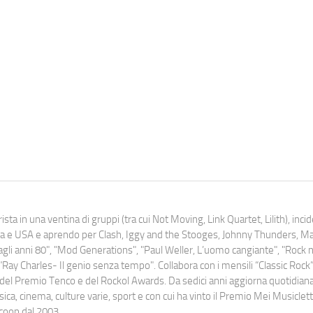
ista in una ventina di gruppi (tra cui Not Moving, Link Quartet, Lilith), inc
uropa e USA e aprendo per Clash, Iggy and the Stooges, Johnny Thunders, 
o dagli anni 80", "Mod Generations", "Paul Weller, L’uomo cangiante", "Rock n
Ray Charles- Il genio senza tempo". Collabora con i mensili “Classic Rock”,
urati del Premio Tenco e del Rockol Awards. Da sedici anni aggiorna quotidia
a, cinema, culture varie, sport e con cui ha vinto il Premio Mei Musiclett
ocoop dal 2003.