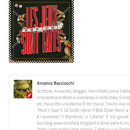
Antonio Bacciocchi
Scrittore, musicista, blogger. Ha militato come batter
cinquantina di dischi e suonando in tutta Italia, E
etc. Ha scritto una decina di libri tra cui "Uscito viv
"Rock n Spor"t, Gil Scott-Heron Il Bob Dylan Nero" e "
e i quotidiani “Il Manifesto” e “Libertà”. E' tra i gi
suo blog www.tonyface.blogspot.it dove parla di music
2016 come miglior blog italiano. Collabora con Radi