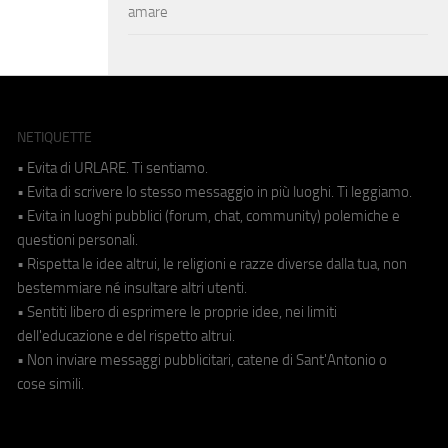
amare
NETIQUETTE
• Evita di URLARE. Ti sentiamo.
• Evita di scrivere lo stesso messaggio in più luoghi. Ti leggiamo.
• Evita in luoghi pubblici (forum, chat, community) polemiche e
questioni personali.
• Rispetta le idee altrui, le religioni e razze diverse dalla tua, non
bestemmiare né insultare altri utenti.
• Sentiti libero di esprimere le proprie idee, nei limiti
dell'educazione e del rispetto altrui.
• Non inviare messaggi pubblicitari, catene di Sant'Antonio o
cose simili.