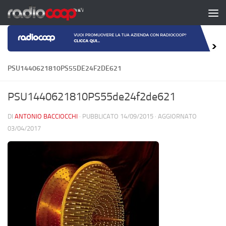
Salta al contenuto
PSU1440621810PS55DE24F2DE621
PSU1440621810PS55de24f2de621
DI
ANTONIO BACCIOCCHI
· PUBBLICATO
14/09/2015
· AGGIORNATO
03/04/2017