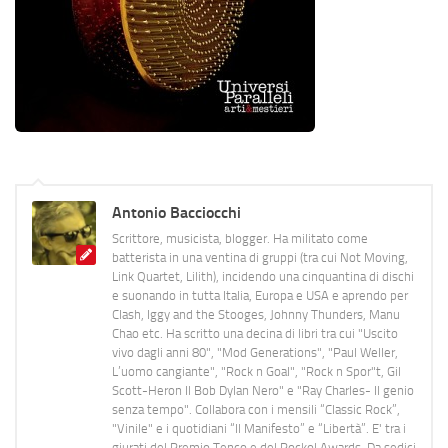
Antonio Bacciocchi
Scrittore, musicista, blogger. Ha militato come
batterista in una ventina di gruppi (tra cui Not Moving,
Link Quartet, Lilith), incidendo una cinquantina di dischi
e suonando in tutta Italia, Europa e USA e aprendo per
Clash, Iggy and the Stooges, Johnny Thunders, Manu
Chao etc. Ha scritto una decina di libri tra cui "Uscito
vivo dagli anni 80", "Mod Generations", "Paul Weller,
L’uomo cangiante", "Rock n Goal", "Rock n Spor"t, Gil
Scott-Heron Il Bob Dylan Nero" e "Ray Charles- Il genio
senza tempo". Collabora con i mensili “Classic Rock”,
"Vinile" e i quotidiani “Il Manifesto” e “Libertà”. E' tra i
giurati del Premio Tenco e del Rockol Awards. Da sedici