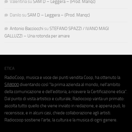
Valentina
su
SAM D – Leggera – (Prod. Manqc)
Danilo
su
SAM D – Leggera – (Prod. Manqc)
Antonio Bacciocchi
su
STEFANO SPAZZI / IVANO MAGI
GALLUZZI – Una rotonda per amare
ETICA
RadioCoop, musica e voce dei punti vendita Coop, ha ottenuto la
SA8000
diventando così "la prima azienda al mondo, nell'ambito
della comunicazione e dell'editoria, a ricevere la Certificazione etica".
Dal punto di vista artistico e culturale, Radiocoop vanta un primato:
ascolta tutto quello che viene inviato in redazione, e appena può, lo
recensisce, e in alcuni casi, chiede collaborazione agli artisti.
Radiocoop sostiene l'arte, la cultura e la musica di ogni genere.