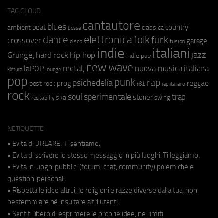
TAG CLOUD
cantautore
blues
beat
country
ambient
classica
bossa
elettronica
dance
folk
funk
crossover
garage
fusion
disco
indie
italiani
jazz
hip hop
Grunge;
hard rock
indie pop
new wave
metal;
nuova musica italiana
laPOP
lounge
kimura
pop
punk
rap
psichedelia
reggae
prog
post rock
r&b
rap italiano
rock
soul
sperimentale
trap
stoner
ska
swing
rockabilly
NETIQUETTE
• Evita di URLARE. Ti sentiamo.
• Evita di scrivere lo stesso messaggio in più luoghi. Ti leggiamo.
• Evita in luoghi pubblici (forum, chat, community) polemiche e
questioni personali.
• Rispetta le idee altrui, le religioni e razze diverse dalla tua, non
bestemmiare né insultare altri utenti.
• Sentiti libero di esprimere le proprie idee, nei limiti