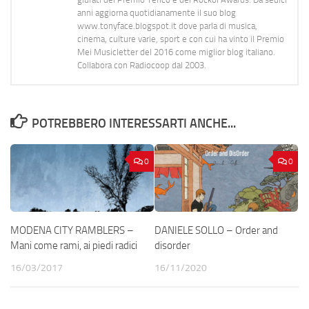
anni aggiorna quotidianamente il suo blog
www.tonyface.blogspot.it dove parla di musica,
cinema, culture varie, sport e con cui ha vinto il Premio
Mei Musicletter del 2016 come miglior blog italiano.
Collabora con Radiocoop dal 2003.
POTREBBERO INTERESSARTI ANCHE...
0
0
MODENA CITY RAMBLERS –
DANIELE SOLLO – Order and
Mani come rami, ai piedi radici
disorder
16/03/2017
16/11/2020