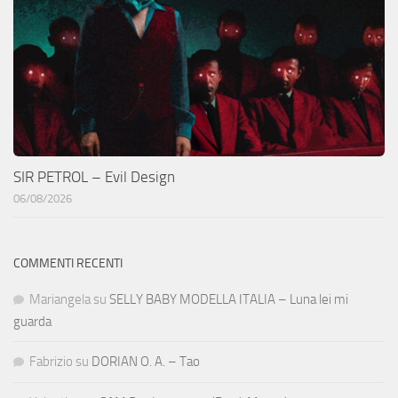
SIR PETROL – Evil Design
06/08/2026
COMMENTI RECENTI
Mariangela
su
SELLY BABY MODELLA ITALIA – Luna lei mi
guarda
Fabrizio
su
DORIAN O. A. – Tao