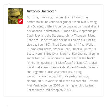
Antonio Bacciocchi
Scrittore, musicista, blogger. Ha militato come
batterista in una ventina di gruppi (tra cui Not Moving,
Link Quartet, Lilith), incidendo una cinquantina di dischi
e suonando in tutta Italia, Europa e USA e aprendo per
Clash, Iggy and the Stooges, Johnny Thunders, Manu
Chao etc. Ha scritto una decina di libri tra cui "Uscito
vivo dagli anni 80", "Mod Generations", "Paul Weller,
L’uomo cangiante", "Rock n Goal", "Rock n Spor"t, Gil
Scott-Heron Il Bob Dylan Nero" e "Ray Charles- Il genio
senza tempo". Collabora con i mensili “Classic Rock”,
"Vinile" e i quotidiani “Il Manifesto” e “Libertà”. E' tra i
giurati del Premio Tenco e del Rockol Awards. Da sedici
anni aggiorna quotidianamente il suo blog
www.tonyface.blogspot.it dove parla di musica,
cinema, culture varie, sport e con cui ha vinto il Premio
Mei Musicletter del 2016 come miglior blog italiano.
Collabora con Radiocoop dal 2003.