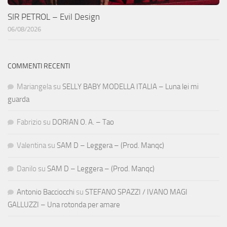
SIR PETROL – Evil Design
06/08/2026
COMMENTI RECENTI
Mariangela
su
SELLY BABY MODELLA ITALIA – Luna lei mi
guarda
Fabrizio
su
DORIAN O. A. – Tao
Valentina
su
SAM D – Leggera – (Prod. Manqc)
Danilo
su
SAM D – Leggera – (Prod. Manqc)
Antonio Bacciocchi
su
STEFANO SPAZZI / IVANO MAGI
GALLUZZI – Una rotonda per amare