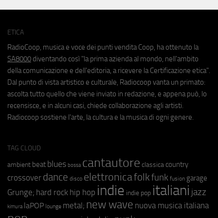
ETICA
RadioCoop, musica e voce dei punti vendita Coop, ha ottenuto la
SA8000
diventando così "la prima azienda al mondo, nell'ambito
della comunicazione e dell'editoria, a ricevere la Certificazione etica".
Dal punto di vista artistico e culturale, Radiocoop vanta un primato:
ascolta tutto quello che viene inviato in redazione, e appena può, lo
recensisce, e in alcuni casi, chiede collaborazione agli artisti.
Radiocoop sostiene l'arte, la cultura e la musica di ogni genere.
TAG CLOUD
cantautore
blues
beat
country
ambient
classica
bossa
elettronica
dance
folk
funk
crossover
garage
fusion
disco
indie
italiani
jazz
hip hop
Grunge;
hard rock
indie pop
new wave
metal;
nuova musica italiana
laPOP
lounge
kimura