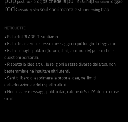
pop
punk
rap
psichedelia
reggae
prog
post rock
r&b
rap italiano
rock
soul
sperimentale
trap
stoner
ska
swing
rockabilly
NETIQUETTE
• Evita di URLARE. Ti sentiamo.
• Evita di scrivere lo stesso messaggio in più luoghi. Ti leggiamo.
• Evita in luoghi pubblici (forum, chat, community) polemiche e
questioni personali.
• Rispetta le idee altrui, le religioni e razze diverse dalla tua, non
bestemmiare né insultare altri utenti.
• Sentiti libero di esprimere le proprie idee, nei limiti
dell'educazione e del rispetto altrui.
• Non inviare messaggi pubblicitari, catene di Sant'Antonio o cose
simili.