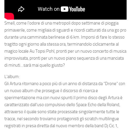
Smell, come l’odore di una metropoli dopo settimane di pioggia
primaverile, come migliaia di sguardi e ricordi catturati da una go pro
durante una camminata berlinese di 6 km. Imporsi di fare lo stesso
tragitto ogni giorno alla stessa ora, terminandolo ciclicamente al
magico locale Au Topsi Pohl, pronti per un nuovo concerto di musica
improvvisata, pronti per un nuovo piano sequenza di una manciata
di minuti…sarà mai quello giusto?
L’album:
Gli Artura ritornano a poco più di un anno di distanza da “Drone” con
un nuovo album che prosegue il discorso di ricerca e
sperimentazione ma con nuovi spunti.Il primo disco degli Artura è
caratterizzato dall’uso compulsivo dello Space Echo della Roland,
attraverso il quale sono state processate singolarmente tutte le
tracce, nel secondo troviamo protagonisti gli scratch multilingue
registrati in presa diretta dal nuovo membro della band Dj Cic.1,