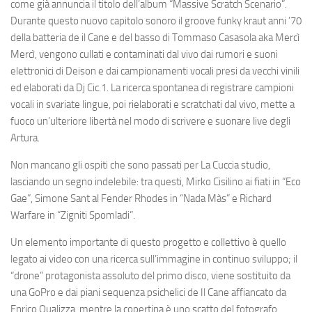
come già annuncia il titolo dell’album “Massive Scratch Scenario”.
Durante questo nuovo capitolo sonoro il groove funky kraut anni ’70
della batteria de il Cane e del basso di Tommaso Casasola aka Mercì
Mercì, vengono cullati e contaminati dal vivo dai rumori e suoni
elettronici di Deison e dai campionamenti vocali presi da vecchi vinili
ed elaborati da Dj Cic.1. La ricerca spontanea di registrare campioni
vocali in svariate lingue, poi rielaborati e scratchati dal vivo, mette a
fuoco un’ulteriore libertà nel modo di scrivere e suonare live degli
Artura.
Non mancano gli ospiti che sono passati per La Cuccia studio,
lasciando un segno indelebile: tra questi, Mirko Cisilino ai fiati in “Eco
Gae”, Simone Sant al Fender Rhodes in “Nada Màs” e Richard
Warfare in “Zigniti Spomladi”.
Un elemento importante di questo progetto e collettivo è quello
legato ai video con una ricerca sull’immagine in continuo sviluppo; il
“drone” protagonista assoluto del primo disco, viene sostituito da
una GoPro e dai piani sequenza psichelici de Il Cane affiancato da
Enrico Qualizza, mentre la copertina è uno scatto del fotografo