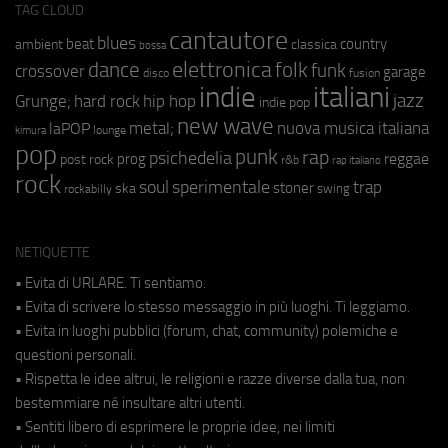
TAG CLOUD
cantautore
blues
beat
country
ambient
classica
bossa
elettronica
dance
folk
funk
crossover
garage
fusion
disco
indie
italiani
jazz
hip hop
Grunge;
hard rock
indie pop
new wave
metal;
nuova musica italiana
laPOP
lounge
kimura
pop
punk
rap
psichedelia
reggae
prog
post rock
r&b
rap italiano
rock
soul
sperimentale
trap
stoner
ska
swing
rockabilly
NETIQUETTE
• Evita di URLARE. Ti sentiamo.
• Evita di scrivere lo stesso messaggio in più luoghi. Ti leggiamo.
• Evita in luoghi pubblici (forum, chat, community) polemiche e
questioni personali.
• Rispetta le idee altrui, le religioni e razze diverse dalla tua, non
bestemmiare né insultare altri utenti.
• Sentiti libero di esprimere le proprie idee, nei limiti