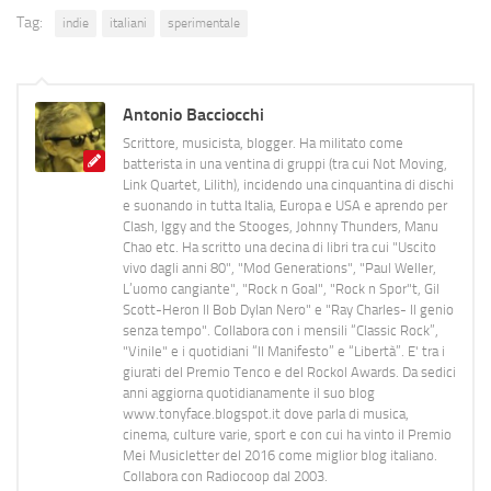
Tag:
indie
italiani
sperimentale
Antonio Bacciocchi
Scrittore, musicista, blogger. Ha militato come
batterista in una ventina di gruppi (tra cui Not Moving,
Link Quartet, Lilith), incidendo una cinquantina di dischi
e suonando in tutta Italia, Europa e USA e aprendo per
Clash, Iggy and the Stooges, Johnny Thunders, Manu
Chao etc. Ha scritto una decina di libri tra cui "Uscito
vivo dagli anni 80", "Mod Generations", "Paul Weller,
L’uomo cangiante", "Rock n Goal", "Rock n Spor"t, Gil
Scott-Heron Il Bob Dylan Nero" e "Ray Charles- Il genio
senza tempo". Collabora con i mensili “Classic Rock”,
"Vinile" e i quotidiani “Il Manifesto” e “Libertà”. E' tra i
giurati del Premio Tenco e del Rockol Awards. Da sedici
anni aggiorna quotidianamente il suo blog
www.tonyface.blogspot.it dove parla di musica,
cinema, culture varie, sport e con cui ha vinto il Premio
Mei Musicletter del 2016 come miglior blog italiano.
Collabora con Radiocoop dal 2003.