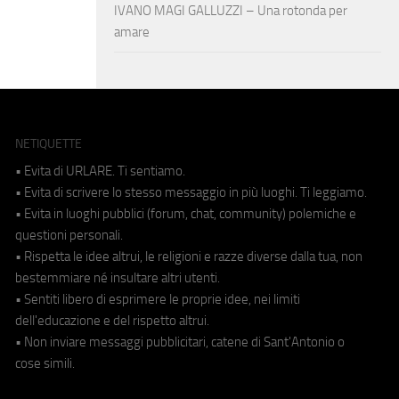
IVANO MAGI GALLUZZI – Una rotonda per
amare
NETIQUETTE
• Evita di URLARE. Ti sentiamo.
• Evita di scrivere lo stesso messaggio in più luoghi. Ti leggiamo.
• Evita in luoghi pubblici (forum, chat, community) polemiche e
questioni personali.
• Rispetta le idee altrui, le religioni e razze diverse dalla tua, non
bestemmiare né insultare altri utenti.
• Sentiti libero di esprimere le proprie idee, nei limiti
dell'educazione e del rispetto altrui.
• Non inviare messaggi pubblicitari, catene di Sant'Antonio o
cose simili.