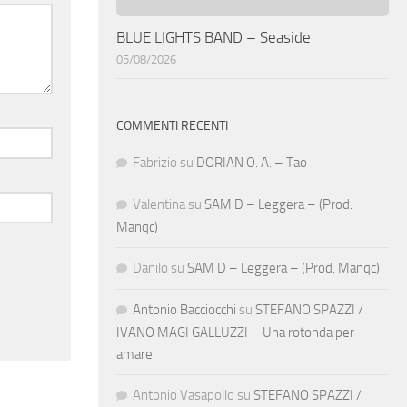
BLUE LIGHTS BAND – Seaside
05/08/2026
COMMENTI RECENTI
Fabrizio
su
DORIAN O. A. – Tao
Valentina
su
SAM D – Leggera – (Prod.
Manqc)
Danilo
su
SAM D – Leggera – (Prod. Manqc)
Antonio Bacciocchi
su
STEFANO SPAZZI /
IVANO MAGI GALLUZZI – Una rotonda per
amare
Antonio Vasapollo
su
STEFANO SPAZZI /