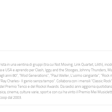
ista in una ventina di gruppi (tra cui Not Moving, Link Quartet, Lilith), inc
uropa e USA e aprendo per Clash, Iggy and the Stooges, Johnny Thunders, 
o dagli anni 80", "Mod Generations", "Paul Weller, L’uomo cangiante", "Rock n
Ray Charles- Il genio senza tempo". Collabora con i mensili “Classic Rock”,
urati del Premio Tenco e del Rockol Awards. Da sedici anni aggiorna quotidia
a, cinema, culture varie, sport e con cui ha vinto il Premio Mei Musiclett
ocoop dal 2003.