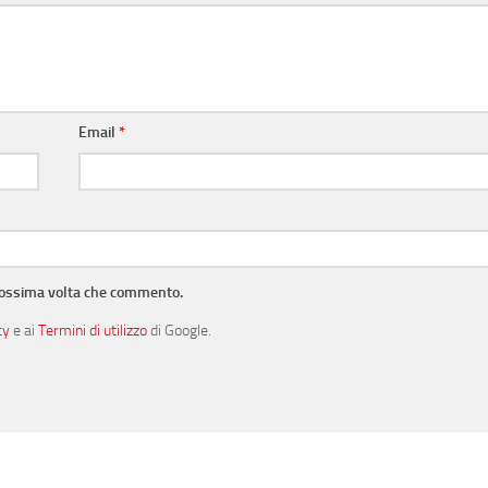
Email
*
prossima volta che commento.
cy
e ai
Termini di utilizzo
di Google.