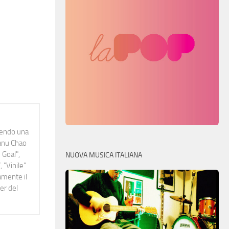
idendo una
Manu Chao
 Goal",
NUOVA MUSICA ITALIANA
 "Vinile"
namente il
er del