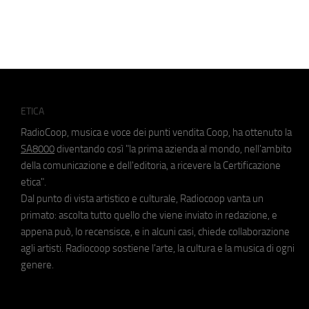
ETICA
RadioCoop, musica e voce dei punti vendita Coop, ha ottenuto la
SA8000
diventando così "la prima azienda al mondo, nell'ambito
della comunicazione e dell'editoria, a ricevere la Certificazione
etica".
Dal punto di vista artistico e culturale, Radiocoop vanta un
primato: ascolta tutto quello che viene inviato in redazione, e
appena può, lo recensisce, e in alcuni casi, chiede collaborazione
agli artisti. Radiocoop sostiene l'arte, la cultura e la musica di ogni
genere.