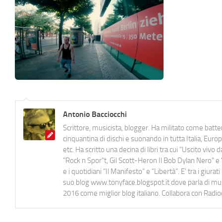
Antonio Bacciocchi
Scrittore, musicista, blogger. Ha militato come batter
cinquantina di dischi e suonando in tutta Italia, E
etc. Ha scritto una decina di libri tra cui "Uscito viv
"Rock n Spor"t, Gil Scott-Heron Il Bob Dylan Nero" e "
e i quotidiani “Il Manifesto” e “Libertà”. E' tra i gi
suo blog www.tonyface.blogspot.it dove parla di music
2016 come miglior blog italiano. Collabora con Radi