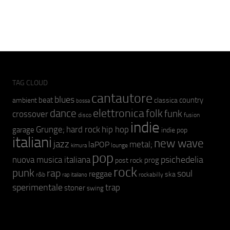
TAG CLOUD
cantautore
blues
beat
country
ambient
classica
bossa
elettronica
dance
folk
funk
crossover
fusion
disco
indie
hip hop
Grunge;
hard rock
garage
indie pop
italiani
new wave
jazz
metal;
laPOP
lounge
kimura
pop
psichedelia
nuova musica italiana
prog
post rock
rock
punk
rap
soul
reggae
ska
r&b
rockabilly
rap italiano
sperimentale
trap
stoner
swing