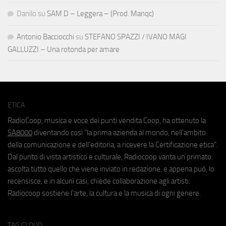
Danilo
su
SAM D – Leggera – (Prod. Manqc)
Antonio Bacciocchi
su
STEFANO SPAZZI / IVANO MAGI
GALLUZZI – Una rotonda per amare
ETICA
RadioCoop, musica e voce dei punti vendita Coop, ha ottenuto la
SA8000
diventando così "la prima azienda al mondo, nell'ambito
della comunicazione e dell'editoria, a ricevere la Certificazione etica".
Dal punto di vista artistico e culturale, Radiocoop vanta un primato:
ascolta tutto quello che viene inviato in redazione, e appena può, lo
recensisce, e in alcuni casi, chiede collaborazione agli artisti.
Radiocoop sostiene l'arte, la cultura e la musica di ogni genere.
TAG CLOUD