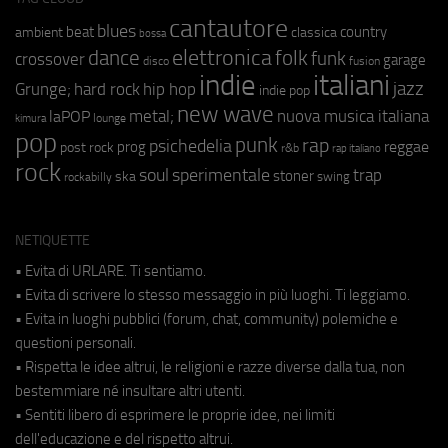
cantautore
blues
beat
country
ambient
classica
bossa
elettronica
dance
folk
funk
crossover
garage
fusion
disco
indie
italiani
jazz
hip hop
Grunge;
hard rock
indie pop
new wave
metal;
nuova musica italiana
laPOP
lounge
kimura
pop
punk
rap
psichedelia
reggae
prog
post rock
r&b
rap italiano
rock
soul
sperimentale
trap
stoner
ska
swing
rockabilly
NETIQUETTE
• Evita di URLARE. Ti sentiamo.
• Evita di scrivere lo stesso messaggio in più luoghi. Ti leggiamo.
• Evita in luoghi pubblici (forum, chat, community) polemiche e
questioni personali.
• Rispetta le idee altrui, le religioni e razze diverse dalla tua, non
bestemmiare né insultare altri utenti.
• Sentiti libero di esprimere le proprie idee, nei limiti
dell'educazione e del rispetto altrui.