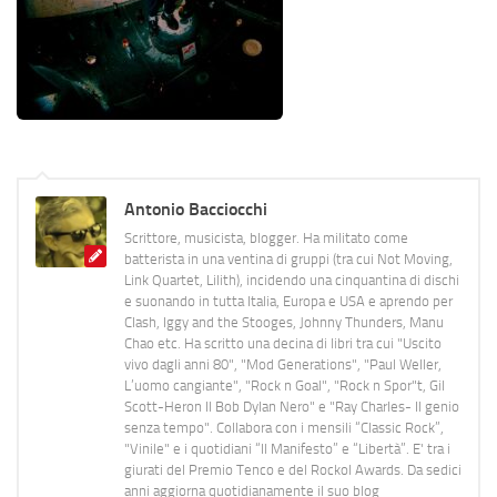
Antonio Bacciocchi
Scrittore, musicista, blogger. Ha militato come
batterista in una ventina di gruppi (tra cui Not Moving,
Link Quartet, Lilith), incidendo una cinquantina di dischi
e suonando in tutta Italia, Europa e USA e aprendo per
Clash, Iggy and the Stooges, Johnny Thunders, Manu
Chao etc. Ha scritto una decina di libri tra cui "Uscito
vivo dagli anni 80", "Mod Generations", "Paul Weller,
L’uomo cangiante", "Rock n Goal", "Rock n Spor"t, Gil
Scott-Heron Il Bob Dylan Nero" e "Ray Charles- Il genio
senza tempo". Collabora con i mensili “Classic Rock”,
"Vinile" e i quotidiani “Il Manifesto” e “Libertà”. E' tra i
giurati del Premio Tenco e del Rockol Awards. Da sedici
anni aggiorna quotidianamente il suo blog