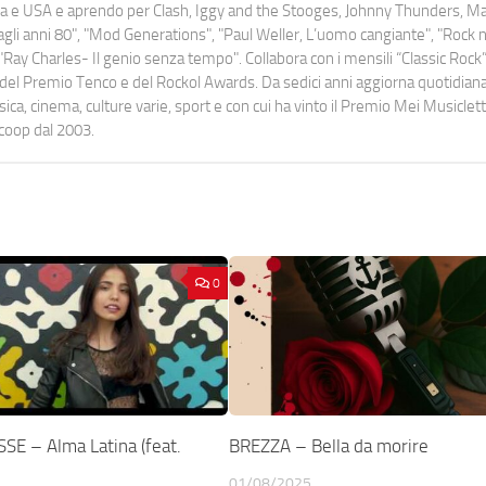
uropa e USA e aprendo per Clash, Iggy and the Stooges, Johnny Thunders, 
o dagli anni 80", "Mod Generations", "Paul Weller, L’uomo cangiante", "Rock n
Ray Charles- Il genio senza tempo". Collabora con i mensili “Classic Rock”,
urati del Premio Tenco e del Rockol Awards. Da sedici anni aggiorna quotidia
a, cinema, culture varie, sport e con cui ha vinto il Premio Mei Musiclett
ocoop dal 2003.
0
SE – Alma Latina (feat.
BREZZA – Bella da morire
01/08/2025