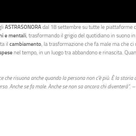
gli
ASTRASONORA
dal 18 settembre su tutte le piattaforme di
ni e mentali
, trasformando il grigio del quotidiano in suono in
ta il
cambiamento
, la trasformazione che fa male ma che ci 
ospese
nel tempo, in un luogo tra abbandono e rinascita. Quan
ce che risuona anche quando la persona non c’è più. È la storia d
erso. Anche se fa male. Anche se non sa ancora chi diventerà”. –