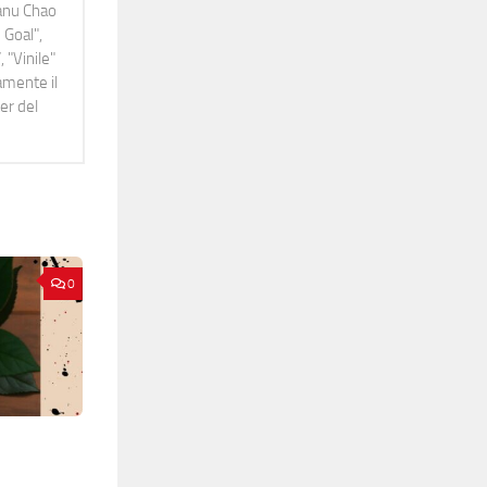
Manu Chao
 Goal",
 "Vinile"
namente il
er del
0