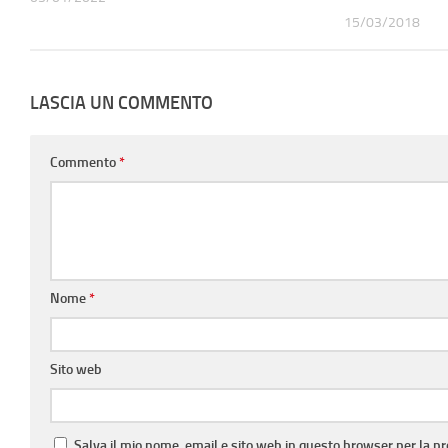
15/03/2018
LASCIA UN COMMENTO
Commento
*
Nome
*
Sito web
Salva il mio nome, email e sito web in questo browser per la 