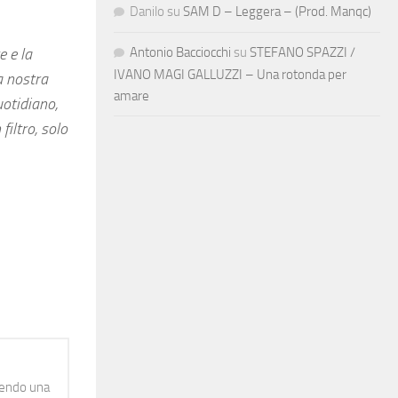
Danilo
su
SAM D – Leggera – (Prod. Manqc)
Antonio Bacciocchi
su
STEFANO SPAZZI /
 e la
IVANO MAGI GALLUZZI – Una rotonda per
a nostra
amare
uotidiano,
filtro, solo
idendo una