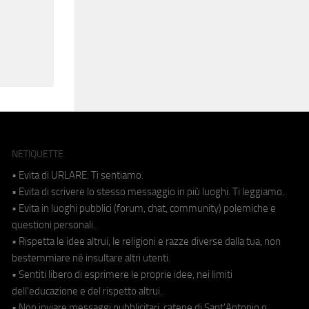
NETIQUETTE
• Evita di URLARE. Ti sentiamo.
• Evita di scrivere lo stesso messaggio in più luoghi. Ti leggiamo.
• Evita in luoghi pubblici (forum, chat, community) polemiche e
questioni personali.
• Rispetta le idee altrui, le religioni e razze diverse dalla tua, non
bestemmiare né insultare altri utenti.
• Sentiti libero di esprimere le proprie idee, nei limiti
dell'educazione e del rispetto altrui.
• Non inviare messaggi pubblicitari, catene di Sant'Antonio o