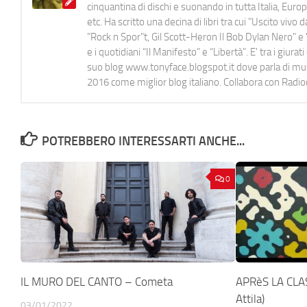
cinquantina di dischi e suonando in tutta Italia, E
etc. Ha scritto una decina di libri tra cui "Uscito viv
"Rock n Spor"t, Gil Scott-Heron Il Bob Dylan Nero" e "
e i quotidiani “Il Manifesto” e “Libertà”. E' tra i gi
suo blog www.tonyface.blogspot.it dove parla di music
2016 come miglior blog italiano. Collabora con Radi
POTREBBERO INTERESSARTI ANCHE...
0
IL MURO DEL CANTO – Cometa
APRèS LA CLAS
Attila)
03/01/2022