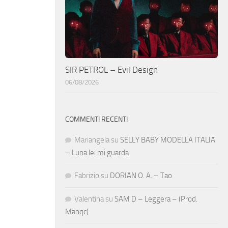
SIR PETROL – Evil Design
06/08/2026
COMMENTI RECENTI
Mariangela
su
SELLY BABY MODELLA ITALIA
– Luna lei mi guarda
Fabrizio
su
DORIAN O. A. – Tao
Valentina
su
SAM D – Leggera – (Prod.
Manqc)