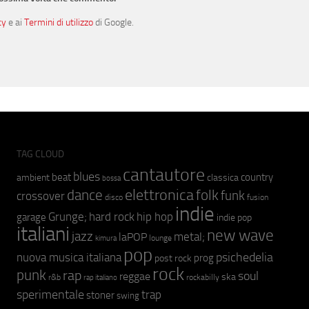
cy
e ai
Termini di utilizzo
di Google.
TAG CLOUD
cantautore
blues
beat
country
ambient
classica
bossa
elettronica
dance
folk
funk
crossover
fusion
disco
indie
hip hop
Grunge;
hard rock
garage
indie pop
italiani
new wave
jazz
metal;
laPOP
lounge
kimura
pop
psichedelia
nuova musica italiana
prog
post rock
rock
punk
rap
soul
reggae
ska
r&b
rockabilly
rap italiano
sperimentale
trap
stoner
swing