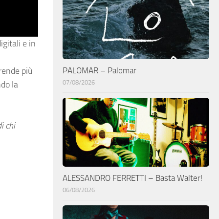
gitali e in
PALOMAR – Palomar
rende più
07/08/2026
do la
i chi
ALESSANDRO FERRETTI – Basta Walter!
06/08/2026