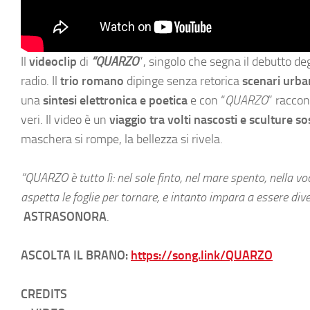
Il
videoclip
di
“QUARZO
”, singolo che segna il debutto de
radio. Il
trio romano
dipinge senza retorica
scenari urba
una
sintesi elettronica e poetica
e con “
QUARZO
” raccon
veri. Il video è un
viaggio tra volti nascosti e sculture s
maschera si rompe, la bellezza si rivela.
“QUARZO è tutto lì: nel sole finto, nel mare spento, nella vo
aspetta le foglie per tornare, e intanto impara a essere div
ASTRASONORA
.
ASCOLTA IL BRANO:
https://song.link/QUARZO
CREDITS