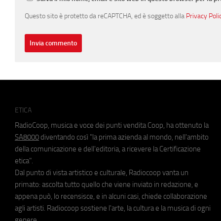
Questo sito è protetto da reCAPTCHA, ed è soggetto alla
Privacy Poli
ETICA
RadioCoop, musica e voce dei punti vendita Coop, ha ottenuto la
SA8000
diventando così "la prima azienda al mondo, nell'ambito
della comunicazione e dell'editoria, a ricevere la Certificazione
etica".
Dal punto di vista artistico e culturale, Radiocoop vanta un
primato: ascolta tutto quello che viene inviato in redazione, e
appena può, lo recensisce, e in alcuni casi, chiede collaborazione
agli artisti. Radiocoop sostiene l'arte, la cultura e la musica di ogni
genere.