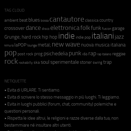
TAG CLOUD
cantautore
blues
beat
country
ambient
classica
bossa
elettronica
dance
folk
funk
crossover
garage
fusion
disco
indie
italiani
jazz
hip hop
Grunge;
hard rock
indie pop
new wave
metal;
nuova musica italiana
laPOP
lounge
kimura
pop
punk
rap
psichedelia
reggae
prog
post rock
r&b
rap italiano
rock
soul
sperimentale
trap
stoner
ska
swing
rockabilly
NETIQUETTE
• Evita di URLARE. Ti sentiamo.
• Evita di scrivere lo stesso messaggio in più luoghi. Ti leggiamo.
• Evita in luoghi pubblici (forum, chat, community) polemiche e
questioni personali.
• Rispetta le idee altrui, le religioni e razze diverse dalla tua, non
bestemmiare né insultare altri utenti.