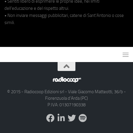
• Sentiti libero di esprimere le proprie idee, nei limiti
dell'educazione e del rispetto altrui.
• Non inviare messaggi pubblicitari, catene di Sant'Antonio o cose
simili.
© 2015 - Radiocoop Edizioni srl - Viale Giacomo Matteotti, 36/b -
Fiorenzuola d'Arda (PC)
P.IVA: 01307190338