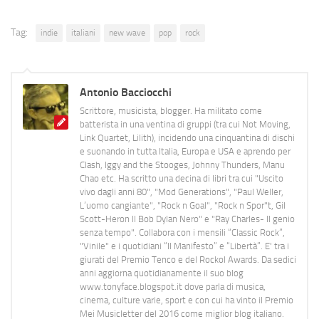
Tag:
indie
italiani
new wave
pop
rock
Antonio Bacciocchi
Scrittore, musicista, blogger. Ha militato come
batterista in una ventina di gruppi (tra cui Not Moving,
Link Quartet, Lilith), incidendo una cinquantina di dischi
e suonando in tutta Italia, Europa e USA e aprendo per
Clash, Iggy and the Stooges, Johnny Thunders, Manu
Chao etc. Ha scritto una decina di libri tra cui "Uscito
vivo dagli anni 80", "Mod Generations", "Paul Weller,
L’uomo cangiante", "Rock n Goal", "Rock n Spor"t, Gil
Scott-Heron Il Bob Dylan Nero" e "Ray Charles- Il genio
senza tempo". Collabora con i mensili “Classic Rock”,
"Vinile" e i quotidiani “Il Manifesto” e “Libertà”. E' tra i
giurati del Premio Tenco e del Rockol Awards. Da sedici
anni aggiorna quotidianamente il suo blog
www.tonyface.blogspot.it dove parla di musica,
cinema, culture varie, sport e con cui ha vinto il Premio
Mei Musicletter del 2016 come miglior blog italiano.