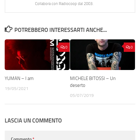
Collabora con Radiocoop dal 2003.
POTREBBERO INTERESSARTI ANCHE...
0
0
YUMAN – I am
MICHELE BITOSSI – Un
deserto
19/05/2021
05/07/2019
LASCIA UN COMMENTO
Commento
*