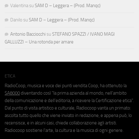
Valentina
su
SAM D – Leggera – (Prod. Manqc)
Danilo
su
SAM D – Leggera – (Prod. Manqc)
Antonio Bacciocchi
su
STEFANO SPAZZI / IVANO MAGI
GALLUZZI – Una rotonda per amare
ETICA
RadioCoop, musica e voce dei punti vendita Coop, ha ottenuto la
SA8000
diventando così "la prima azienda al mondo, nell'ambito
della comunicazione e dell'editoria, a ricevere la Certificazione etica".
Dal punto di vista artistico e culturale, Radiocoop vanta un primato:
ascolta tutto quello che viene inviato in redazione, e appena può, lo
recensisce, e in alcuni casi, chiede collaborazione agli artisti.
Radiocoop sostiene l'arte, la cultura e la musica di ogni genere.