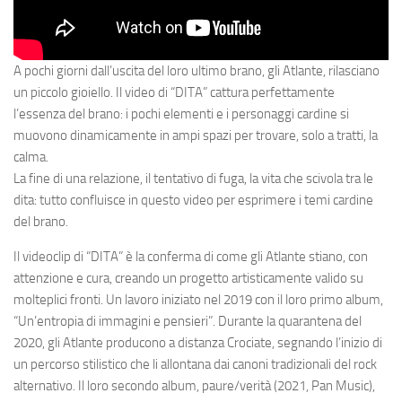
A pochi giorni dall’uscita del loro ultimo brano, gli Atlante, rilasciano
un piccolo gioiello. Il video di “DITA” cattura perfettamente
l’essenza del brano: i pochi elementi e i personaggi cardine si
muovono dinamicamente in ampi spazi per trovare, solo a tratti, la
calma.
La fine di una relazione, il tentativo di fuga, la vita che scivola tra le
dita: tutto confluisce in questo video per esprimere i temi cardine
del brano.
Il videoclip di “DITA” è la conferma di come gli Atlante stiano, con
attenzione e cura, creando un progetto artisticamente valido su
molteplici fronti. Un lavoro iniziato nel 2019 con il loro primo album,
“Un’entropia di immagini e pensieri”. Durante la quarantena del
2020, gli Atlante producono a distanza Crociate, segnando l’inizio di
un percorso stilistico che li allontana dai canoni tradizionali del rock
alternativo. Il loro secondo album, paure/verità (2021, Pan Music),