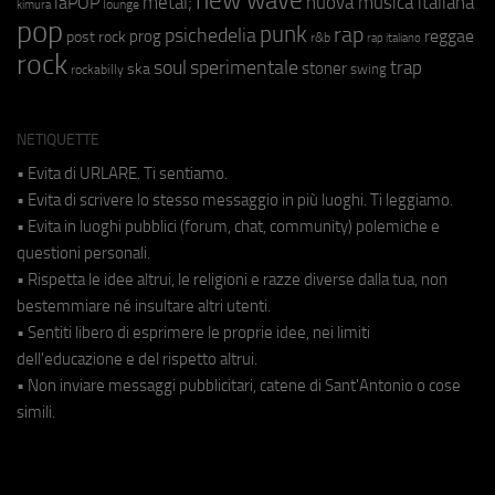
new wave
nuova musica italiana
metal;
laPOP
lounge
kimura
pop
punk
rap
psichedelia
reggae
prog
post rock
r&b
rap italiano
rock
soul
sperimentale
trap
stoner
ska
swing
rockabilly
NETIQUETTE
• Evita di URLARE. Ti sentiamo.
• Evita di scrivere lo stesso messaggio in più luoghi. Ti leggiamo.
• Evita in luoghi pubblici (forum, chat, community) polemiche e
questioni personali.
• Rispetta le idee altrui, le religioni e razze diverse dalla tua, non
bestemmiare né insultare altri utenti.
• Sentiti libero di esprimere le proprie idee, nei limiti
dell'educazione e del rispetto altrui.
• Non inviare messaggi pubblicitari, catene di Sant'Antonio o cose
simili.