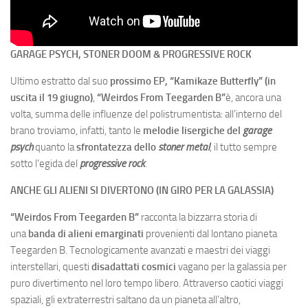
GARAGE PSYCH, STONER DOOM & PROGRESSIVE ROCK
Ultimo estratto dal suo
prossimo EP, “
Kamikaze Butterfly
” (in
uscita il 19 giugno)
,
“Weirdos From Teegarden B”
è, ancora una
volta, summa delle influenze del polistrumentista: all’interno del
brano troviamo, infatti, tanto le
melodie lisergiche del
garage
psych
quanto la
sfrontatezza dello
stoner metal
, il tutto sempre
sotto l’egida del
progressive rock
.
ANCHE GLI ALIENI SI DIVERTONO (IN GIRO PER LA GALASSIA)
“Weirdos From Teegarden B”
racconta la bizzarra storia di
una
banda di alieni emarginati
provenienti dal lontano pianeta
Teegarden B. Tecnologicamente avanzati e maestri dei viaggi
interstellari, questi
disadattati cosmici
vagano per la galassia per
puro divertimento nel loro tempo libero. Attraverso caotici viaggi
spaziali, gli extraterrestri saltano da un pianeta all’altro,