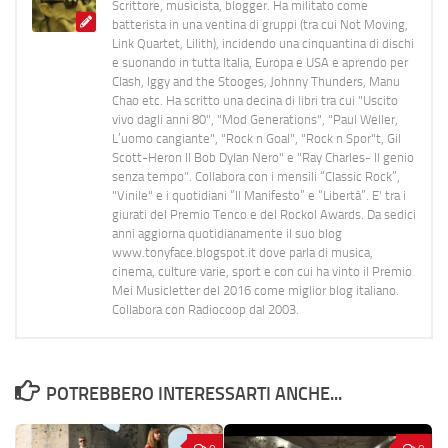
Scrittore, musicista, blogger. Ha militato come
batterista in una ventina di gruppi (tra cui Not Moving,
Link Quartet, Lilith), incidendo una cinquantina di dischi
e suonando in tutta Italia, Europa e USA e aprendo per
Clash, Iggy and the Stooges, Johnny Thunders, Manu
Chao etc. Ha scritto una decina di libri tra cui "Uscito
vivo dagli anni 80", "Mod Generations", "Paul Weller,
L’uomo cangiante", "Rock n Goal", "Rock n Spor"t, Gil
Scott-Heron Il Bob Dylan Nero" e "Ray Charles- Il genio
senza tempo". Collabora con i mensili “Classic Rock”,
"Vinile" e i quotidiani “Il Manifesto” e “Libertà”. E' tra i
giurati del Premio Tenco e del Rockol Awards. Da sedici
anni aggiorna quotidianamente il suo blog
www.tonyface.blogspot.it dove parla di musica,
cinema, culture varie, sport e con cui ha vinto il Premio
Mei Musicletter del 2016 come miglior blog italiano.
Collabora con Radiocoop dal 2003.
POTREBBERO INTERESSARTI ANCHE...