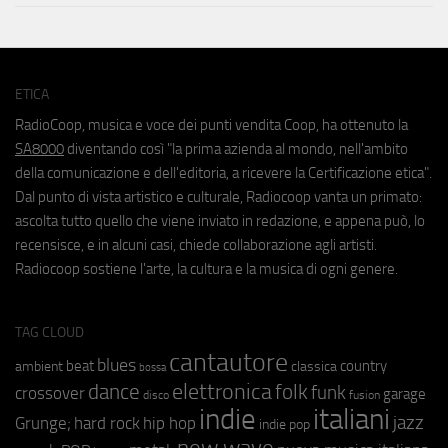
ETICA
RadioCoop, musica e voce dei punti vendita Coop, ha ottenuto la
SA8000
diventando così "la prima azienda al mondo, nell'ambito
della comunicazione e dell'editoria, a ricevere la Certificazione etica".
Dal punto di vista artistico e culturale, Radiocoop vanta un primato:
ascolta tutto quello che viene inviato in redazione, e appena può, lo
recensisce, e in alcuni casi, chiede collaborazione agli artisti.
Radiocoop sostiene l'arte, la cultura e la musica di ogni genere.
TAG CLOUD
cantautore
blues
beat
country
ambient
classica
bossa
elettronica
dance
folk
funk
crossover
garage
fusion
disco
indie
italiani
jazz
hip hop
Grunge;
hard rock
indie pop