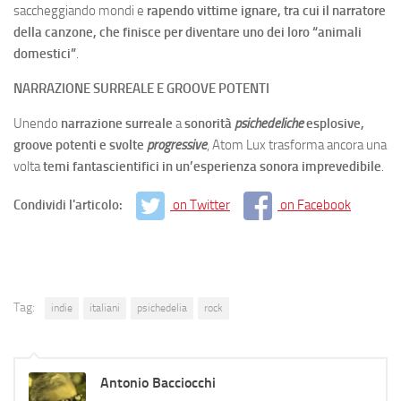
saccheggiando mondi e
rapendo vittime ignare, tra cui il narratore
della canzone, che finisce per diventare uno dei loro “animali
domestici”
.
NARRAZIONE SURREALE E GROOVE POTENTI
Unendo
narrazione surreale
a
sonorità
psichedeliche
esplosive,
groove potenti e svolte
progressive
, Atom Lux trasforma ancora una
volta
temi fantascientifici in un’esperienza sonora imprevedibile
.
Condividi l'articolo:
on Twitter
on Facebook
Tag:
indie
italiani
psichedelia
rock
Antonio Bacciocchi