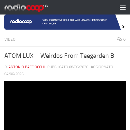
Salta al contenuto
VIDEO
0
ATOM LUX – Weirdos From Teegarden B
DI
ANTONIO BACCIOCCHI
· PUBBLICATO
08/06/2026
· AGGIORNATO
04/06/2026