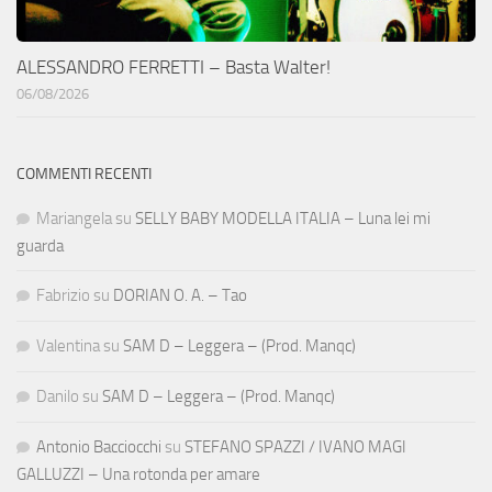
ALESSANDRO FERRETTI – Basta Walter!
06/08/2026
COMMENTI RECENTI
Mariangela
su
SELLY BABY MODELLA ITALIA – Luna lei mi
guarda
Fabrizio
su
DORIAN O. A. – Tao
Valentina
su
SAM D – Leggera – (Prod. Manqc)
Danilo
su
SAM D – Leggera – (Prod. Manqc)
Antonio Bacciocchi
su
STEFANO SPAZZI / IVANO MAGI
GALLUZZI – Una rotonda per amare