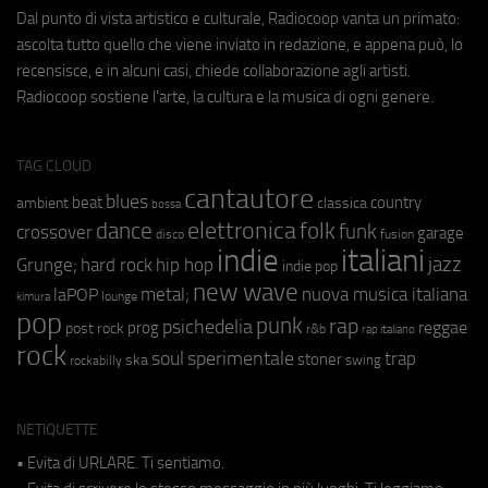
Dal punto di vista artistico e culturale, Radiocoop vanta un primato:
ascolta tutto quello che viene inviato in redazione, e appena può, lo
recensisce, e in alcuni casi, chiede collaborazione agli artisti.
Radiocoop sostiene l'arte, la cultura e la musica di ogni genere.
TAG CLOUD
cantautore
blues
beat
country
ambient
classica
bossa
elettronica
dance
folk
funk
crossover
garage
fusion
disco
indie
italiani
jazz
hip hop
Grunge;
hard rock
indie pop
new wave
metal;
nuova musica italiana
laPOP
lounge
kimura
pop
punk
rap
psichedelia
reggae
prog
post rock
r&b
rap italiano
rock
soul
sperimentale
trap
stoner
ska
swing
rockabilly
NETIQUETTE
• Evita di URLARE. Ti sentiamo.