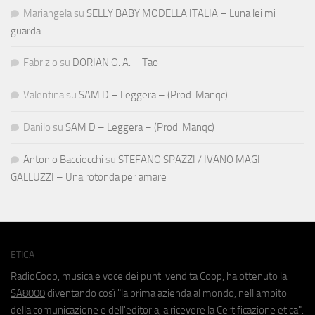
Mariangela
su
SELLY BABY MODELLA ITALIA – Luna lei mi
guarda
Fabrizio
su
DORIAN O. A. – Tao
Valentina
su
SAM D – Leggera – (Prod. Manqc)
Danilo
su
SAM D – Leggera – (Prod. Manqc)
Antonio Bacciocchi
su
STEFANO SPAZZI / IVANO MAGI
GALLUZZI – Una rotonda per amare
ETICA
RadioCoop, musica e voce dei punti vendita Coop, ha ottenuto la
SA8000
diventando così "la prima azienda al mondo, nell'ambito
della comunicazione e dell'editoria, a ricevere la Certificazione etica".