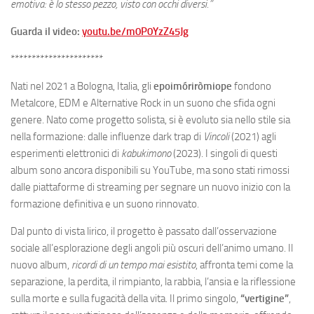
emotiva: è lo stesso pezzo, visto con occhi diversi.”
Guarda il video:
youtu.be/m0P0YzZ45Jg
**********************
Nati nel 2021 a Bologna, Italia, gli
epoimóriròmiope
fondono
Metalcore, EDM e Alternative Rock in un suono che sfida ogni
genere. Nato come progetto solista, si è evoluto sia nello stile sia
nella formazione: dalle influenze dark trap di
Vincoli
(2021) agli
esperimenti elettronici di
kabukimono
(2023). I singoli di questi
album sono ancora disponibili su YouTube, ma sono stati rimossi
dalle piattaforme di streaming per segnare un nuovo inizio con la
formazione definitiva e un suono rinnovato.
Dal punto di vista lirico, il progetto è passato dall’osservazione
sociale all’esplorazione degli angoli più oscuri dell’animo umano. Il
nuovo album,
ricordi di un tempo mai esistito
, affronta temi come la
separazione, la perdita, il rimpianto, la rabbia, l’ansia e la riflessione
sulla morte e sulla fugacità della vita. Il primo singolo,
“vertigine”
,