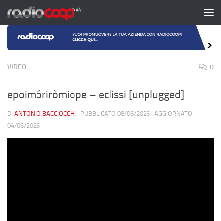
Salta al contenuto
VIDEO
0
epoimóriròmiope – eclissi [unplugged]
DI
ANTONIO BACCIOCCHI
· PUBBLICATO
08/06/2026
· AGGIORNATO
04/06/2026