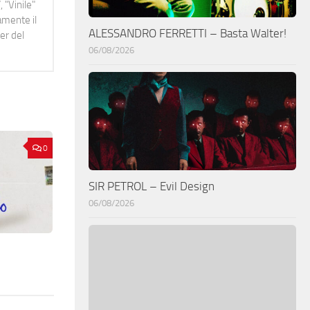
 "Vinile"
namente il
ALESSANDRO FERRETTI – Basta Walter!
er del
06/08/2026
0
SIR PETROL – Evil Design
06/08/2026