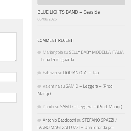
BLUE LIGHTS BAND – Seaside
05/08/2026
COMMENTI RECENTI
Mariangela
su
SELLY BABY MODELLA ITALIA
– Luna lei mi guarda
Fabrizio
su
DORIAN O. A. – Tao
Valentina
su
SAM D – Leggera – (Prod.
Manqc)
Danilo
su
SAM D – Leggera – (Prod. Manqc)
Antonio Bacciocchi
su
STEFANO SPAZZI /
IVANO MAGI GALLUZZI – Una rotonda per