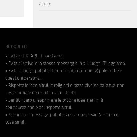
amare
NETIQUETTE
• Evita di URLARE. Ti sentiamo.
• Evita di scrivere lo stesso messaggio in più luoghi. Ti leggiamo.
• Evita in luoghi pubblici (forum, chat, community) polemiche e
questioni personali.
• Rispetta le idee altrui, le religioni e razze diverse dalla tua, non
bestemmiare né insultare altri utenti.
• Sentiti libero di esprimere le proprie idee, nei limiti
dell'educazione e del rispetto altrui.
• Non inviare messaggi pubblicitari, catene di Sant'Antonio o
cose simili.