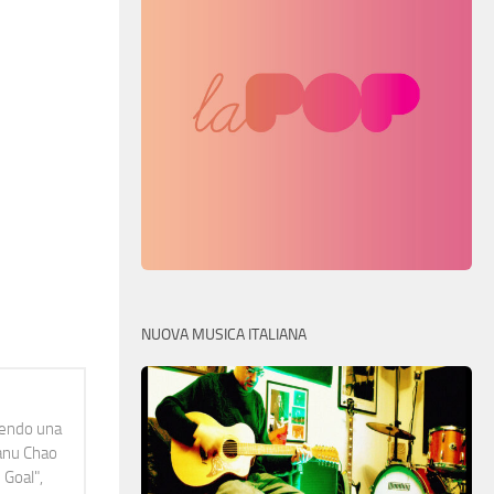
NUOVA MUSICA ITALIANA
idendo una
Manu Chao
 Goal",