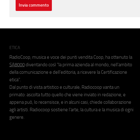
ETICA
RadioCoop, musica e voce dei punti vendita Coop, ha ottenuto la
SA8000
diventando così "la prima azienda al mondo, nell'ambito
della comunicazione e dell'editoria, a ricevere la Certificazione
etica".
Dal punto di vista artistico e culturale, Radiocoop vanta un
primato: ascolta tutto quello che viene inviato in redazione, e
appena può, lo recensisce, e in alcuni casi, chiede collaborazione
agli artisti. Radiocoop sostiene l'arte, la cultura e la musica di ogni
genere.