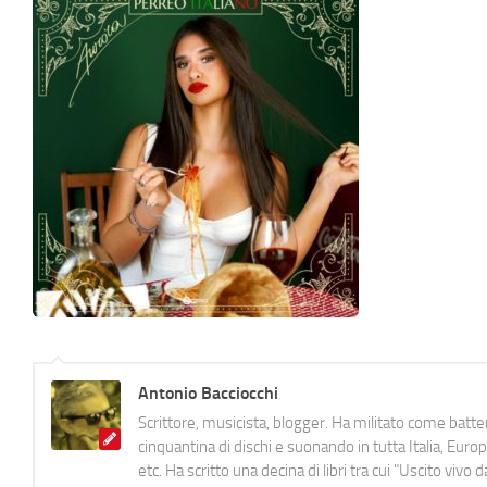
Antonio Bacciocchi
Scrittore, musicista, blogger. Ha militato come batter
cinquantina di dischi e suonando in tutta Italia, E
etc. Ha scritto una decina di libri tra cui "Uscito viv