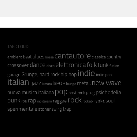
TAG CLOUD
cantautore
blues
beat
country
ambient
classica
bossa
elettronica
dance
folk
funk
crossover
fusion
disco
indie
hip hop
Grunge;
hard rock
garage
indie pop
italiani
new wave
jazz
metal;
laPOP
lounge
kimura
pop
psichedelia
nuova musica italiana
prog
post rock
rock
punk
rap
soul
reggae
ska
r&b
rockabilly
rap italiano
sperimentale
trap
stoner
swing