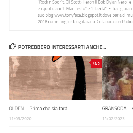
"Rock n Spor"t, Gil Scott-Heron Il Bob Dylan Nero" e "
e i quotidiani “Il Manifesto” e “Libertà”. E' tra i gi
suo blog www.tonyface.blogspot.it dove parla di music
2016 come miglior blog italiano. Collabora con Radi
POTREBBERO INTERESSARTI ANCHE...
0
OLDEN – Prima che sia tardi
GRANSODA – 
11/05/2020
14/02/2023