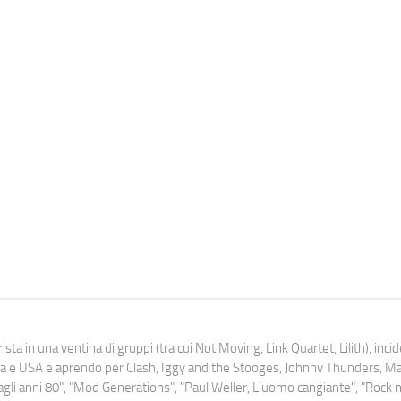
ista in una ventina di gruppi (tra cui Not Moving, Link Quartet, Lilith), inc
uropa e USA e aprendo per Clash, Iggy and the Stooges, Johnny Thunders, 
o dagli anni 80", "Mod Generations", "Paul Weller, L’uomo cangiante", "Rock n