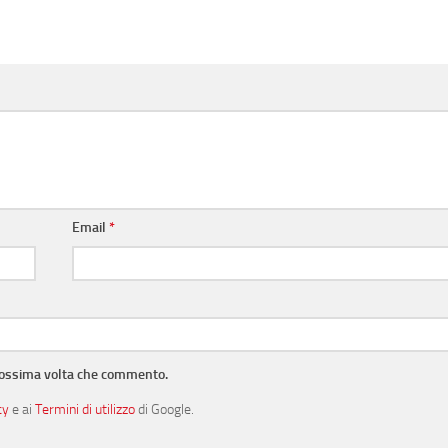
Email
*
prossima volta che commento.
cy
e ai
Termini di utilizzo
di Google.