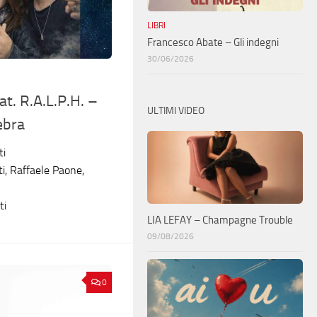
LIBRI
Francesco Abate – Gli indegni
30/06/2026
t. R.A.L.P.H. –
ULTIMI VIDEO
ebra
ti
ti, Raffaele Paone,
ti
LIA LEFAY – Champagne Trouble
09/08/2026
0