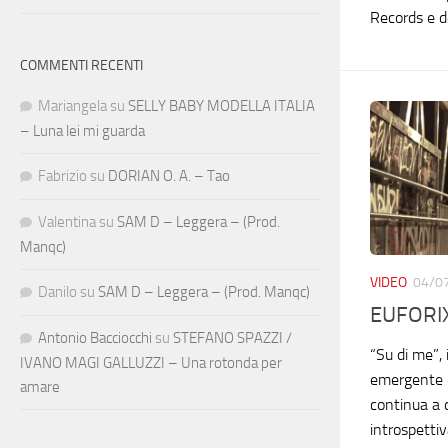
Records e de
COMMENTI RECENTI
Mariangela
su
SELLY BABY MODELLA ITALIA
– Luna lei mi guarda
Fabrizio
su
DORIAN O. A. – Tao
Valentina
su
SAM D – Leggera – (Prod.
Manqc)
VIDEO
04/0
Danilo
su
SAM D – Leggera – (Prod. Manqc)
EUFORIX
Antonio Bacciocchi
su
STEFANO SPAZZI /
“Su di me”, 
IVANO MAGI GALLUZZI – Una rotonda per
emergente d
amare
continua a d
introspettiv