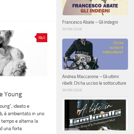
Francesco Abate – Gli indegni
30/06/2026
0
Andrea Maccarone – Gli ultimi
ribelli. Chi ha ucciso le sottoculture
30/06/2026
e Young
Young”, ideato e
ab, è ambientato in uno
 tempo e alterna la
d una forte