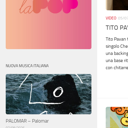
VIDEO
05/0
TITO PA
Tito Pavan t
singolo Che
una backing
una base ri
NUOVA MUSICA ITALIANA
con chitarr
PALOMAR – Palomar
07/08/2026