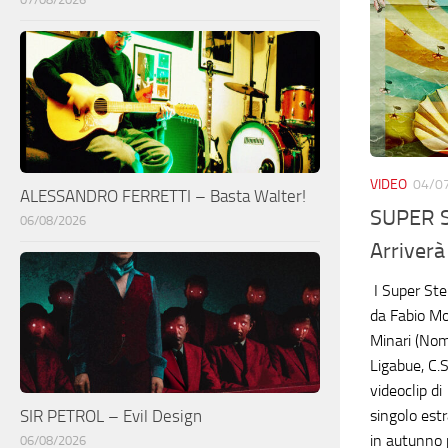
VIDEO
04/0
ALESSANDRO FERRETTI – Basta Walter!
SUPER S
06/08/2026
Arriverà
I Super Ste
da Fabio Mor
Minari (Noma
Ligabue, C.S
videoclip di
singolo estr
SIR PETROL – Evil Design
in autunno 
06/08/2026