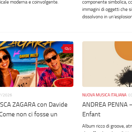
icale moderna e coinvolgente.
componente simbolica, co
immagini di oggetti che s
dissolvono in un’esplosio
0
7/2026
NUOVA MUSICA ITALIANA
0
SCA ZAGARA con Davide
ANDREA PENNA – 
Come non ci fosse un
Enfant
Album ricco di groove, at