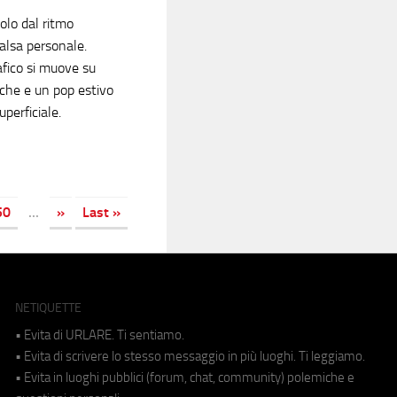
olo dal ritmo
valsa personale.
afico si muove su
riche e un pop estivo
uperficiale.
50
...
»
Last »
NETIQUETTE
• Evita di URLARE. Ti sentiamo.
• Evita di scrivere lo stesso messaggio in più luoghi. Ti leggiamo.
• Evita in luoghi pubblici (forum, chat, community) polemiche e