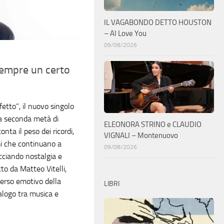
IL VAGABONDO DETTO HOUSTON
– AI Love You
09/08/2026
sempre un certo
etto”, il nuovo singolo
la seconda metà di
ELEONORA STRINO e CLAUDIO
nta il peso dei ricordi,
VIGNALI – Montenuovo
mi che continuano a
09/08/2026
ecciando nostalgia e
tto da Matteo Vitelli,
verso emotivo della
LIBRI
alogo tra musica e