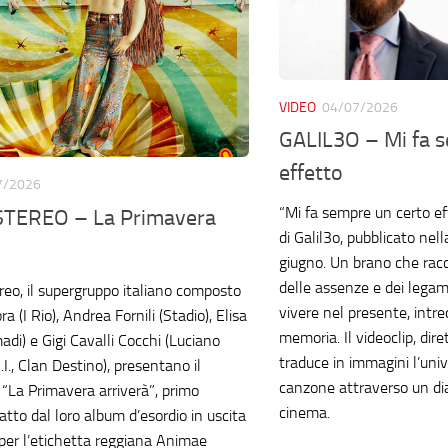
VIDEO
04/07/2026
GALIL3O – Mi fa 
effetto
7/2026
“Mi fa sempre un certo eff
TEREO – La Primavera
di Galil3o, pubblicato nel
giugno. Un brano che racco
delle assenze e dei lega
reo, il supergruppo italiano composto
vivere nel presente, intr
a (I Rio), Andrea Fornili (Stadio), Elisa
memoria. Il videoclip, dire
di) e Gigi Cavalli Cocchi (Luciano
traduce in immagini l’uni
.I., Clan Destino), presentano il
canzone attraverso un di
 “La Primavera arriverà”, primo
cinema.
atto dal loro album d’esordio in uscita
per l’etichetta reggiana Animae