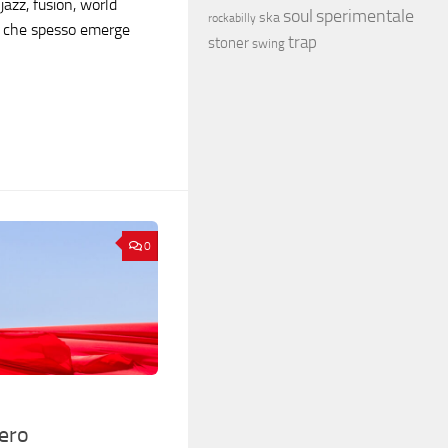
jazz, fusion, world
soul
sperimentale
ska
rockabilly
k che spesso emerge
trap
stoner
swing
0
ero