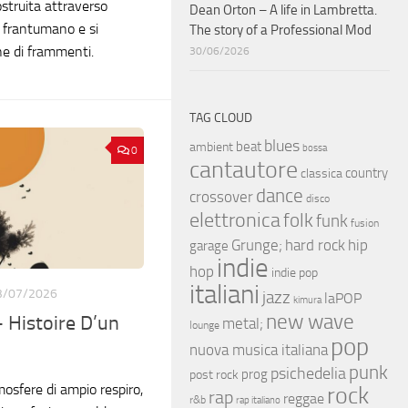
struita attraverso
Dean Orton – A life in Lambretta.
i frantumano e si
The story of a Professional Mod
ne di frammenti.
30/06/2026
TAG CLOUD
blues
beat
ambient
bossa
0
cantautore
country
classica
dance
crossover
disco
elettronica
folk
funk
fusion
hip
Grunge;
hard rock
garage
indie
hop
indie pop
italiani
3/07/2026
jazz
laPOP
kimura
new wave
Histoire D’un
metal;
lounge
pop
nuova musica italiana
punk
psichedelia
prog
post rock
mosfere di ampio respiro,
rock
rap
reggae
r&b
rap italiano