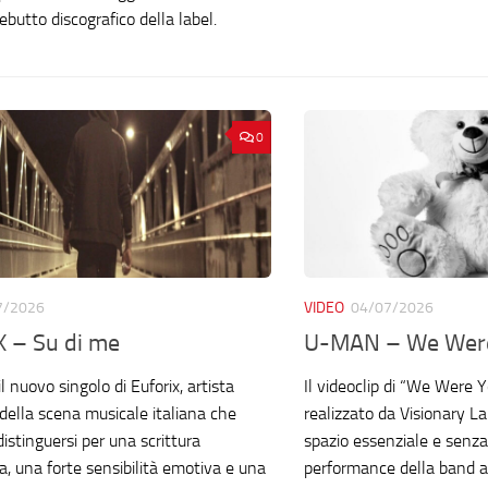
butto discografico della label.
0
7/2026
VIDEO
04/07/2026
 – Su di me
U-MAN – We Wer
il nuovo singolo di Euforix, artista
Il videoclip di “We Were 
ella scena musicale italiana che
realizzato da Visionary L
istinguersi per una scrittura
spazio essenziale e senza
a, una forte sensibilità emotiva e una
performance della band a