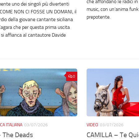
che affondano le radici in 
ente uno dei singoli più divertenti
music, con un’anima fun
e, COME NON CI FOSSE UN DOMANI, il
prepotente.
rdio della giovane cantante siciliana
agara che per questa prima uscita
 si affianca al cantautore Davide
0
CA ITALIANA
03/07/2026
VIDEO
03/07/2026
– The Deads
CAMILLA – Te Qui