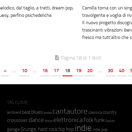
melodico, dal taglio, a tratti, dream pop,
Camilla torna con un sing
uesy, perfino psichedeliche.
travolgente e voglia di ri
Il nuovo progetto discogr
trascinanti vibrazioni ibe
fresco ma tutt’altro che s
Pagina 18 di 1.849
«
...
10
...
16
17
18
19
20
...
30
40
TAG CLOUD
cantautore
blues
beat
country
ambient
classica
bossa
elettronica
dance
folk
funk
crossover
fusion
disco
indie
hip hop
Grunge;
hard rock
garage
indie pop