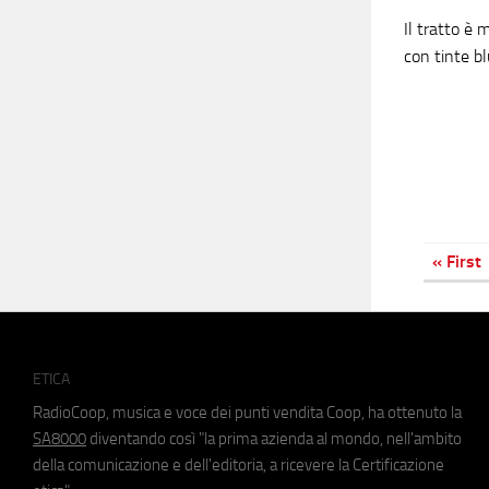
Il tratto è 
con tinte bl
« First
ETICA
RadioCoop, musica e voce dei punti vendita Coop, ha ottenuto la
SA8000
diventando così "la prima azienda al mondo, nell'ambito
della comunicazione e dell'editoria, a ricevere la Certificazione