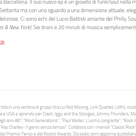
 Barcellona. Il suo nuovo ep è un gioiello di funk/soul nella m
ni Settanta ma con uno sguardo a una dimensione attuale, ele
liziose. Ci sono echi del Lucio Battisti amante del Philly Sou
les & New York)
. Sei brani e 20 minuti di musica semplicemente
ok
ista in una ventina di gruppi (tra cui Not Moving, Link Quartet, Lilith), inc
uropa e USA e aprendo per Clash, Iggy and the Stooges, Johnny Thunders, 
o dagli anni 80", "Mod Generations", "Paul Weller, L’uomo cangiante", "Rock n
Ray Charles- Il genio senza tempo". Collabora con i mensili “Classic Rock”,
urati del Premio Tenco e del Rockol Awards. Da sedici anni aggiorna quotidia