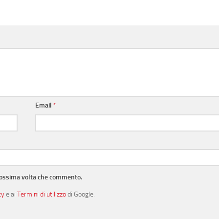
Email
*
prossima volta che commento.
cy
e ai
Termini di utilizzo
di Google.