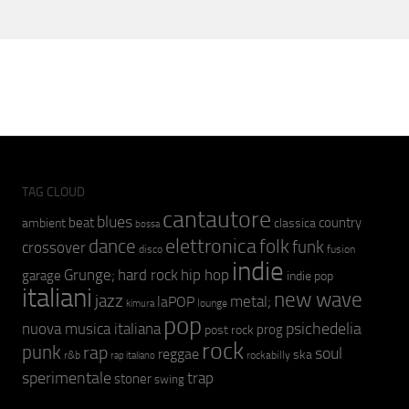
TAG CLOUD
cantautore
blues
beat
country
ambient
classica
bossa
elettronica
dance
folk
funk
crossover
fusion
disco
indie
hip hop
Grunge;
hard rock
garage
indie pop
italiani
new wave
jazz
metal;
laPOP
lounge
kimura
pop
psichedelia
nuova musica italiana
prog
post rock
rock
punk
rap
soul
reggae
ska
r&b
rockabilly
rap italiano
sperimentale
trap
stoner
swing