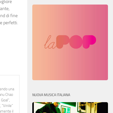
igliore
gante,
nd di fine
 perfetti.
idendo una
Manu Chao
NUOVA MUSICA ITALIANA
 Goal",
 "Vinile"
namente il