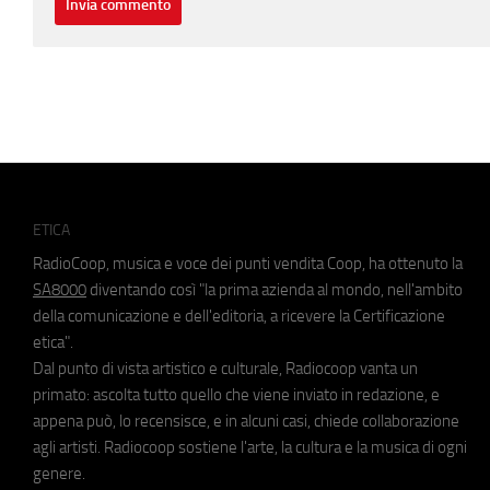
ETICA
RadioCoop, musica e voce dei punti vendita Coop, ha ottenuto la
SA8000
diventando così "la prima azienda al mondo, nell'ambito
della comunicazione e dell'editoria, a ricevere la Certificazione
etica".
Dal punto di vista artistico e culturale, Radiocoop vanta un
primato: ascolta tutto quello che viene inviato in redazione, e
appena può, lo recensisce, e in alcuni casi, chiede collaborazione
agli artisti. Radiocoop sostiene l'arte, la cultura e la musica di ogni
genere.