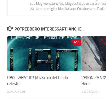
suo blog www.tonyface.blogspot.it dove parla di music
2016 come miglior blog italiano. Collabora con Radi
POTREBBERO INTERESSARTI ANCHE...
0
UBO -WHAT IF? (il raschio del fondo
VERONIKA VOS
celeste)
Here
23/07/2026
21/08/2024