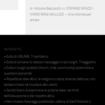
Antonio Bacciocchi
su
STEFANO SPAZZI /
IVANO MAGI GALLUZZI – Una rotonda per
amare
NETIQUETTE
• Evita di URLARE. Ti sentiamo.
• Evita di scrivere lo stesso messaggio in più luoghi. Ti leggiamo.
• Evita in luoghi pubblici (forum, chat, community) polemiche e
questioni personali.
• Rispetta le idee altrui, le religioni e razze diverse dalla tua, non
bestemmiare né insultare altri utenti.
• Sentiti libero di esprimere le proprie idee, nei limiti
dell'educazione e del rispetto altrui.
• Non inviare messaggi pubblicitari, catene di Sant'Antonio o