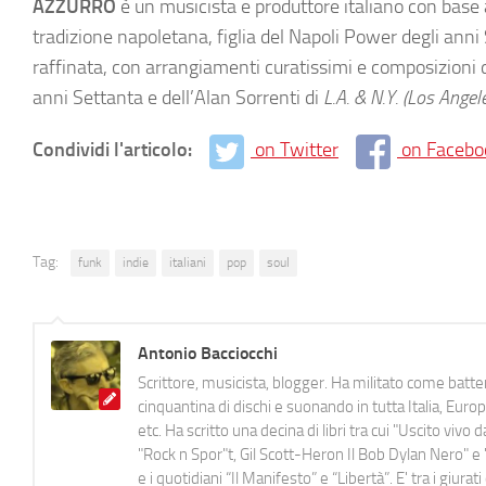
AZZURRO
è un musicista e produttore italiano con base a
tradizione napoletana, figlia del Napoli Power degli an
raffinata, con arrangiamenti curatissimi e composizioni de
anni Settanta e dell’Alan Sorrenti di
L.A. & N.Y. (Los Ange
Condividi l'articolo:
on Twitter
on Facebo
Tag:
funk
indie
italiani
pop
soul
Antonio Bacciocchi
Scrittore, musicista, blogger. Ha militato come batter
cinquantina di dischi e suonando in tutta Italia, E
etc. Ha scritto una decina di libri tra cui "Uscito viv
"Rock n Spor"t, Gil Scott-Heron Il Bob Dylan Nero" e "
e i quotidiani “Il Manifesto” e “Libertà”. E' tra i gi