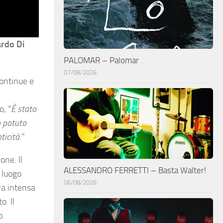
ardo Di
PALOMAR – Palomar
07/08/2026
continue e
, “
È stato
o potuto
ticità
.”
one. Il
ALESSANDRO FERRETTI – Basta Walter!
 luogo
06/08/2026
va intensa
. Il
o.