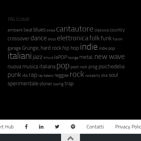
TAG CLOUD
cantautore
blues
beat
country
ambient
classica
bossa
elettronica
dance
folk
funk
crossover
fusion
disco
indie
hip hop
Grunge;
hard rock
garage
indie pop
italiani
new wave
jazz
metal;
laPOP
lounge
kimura
pop
psichedelia
nuova musica italiana
prog
post rock
rock
punk
rap
soul
reggae
ska
r&b
rockabilly
rap italiano
sperimentale
trap
stoner
swing
rt Hub
Contatti
Privacy Poli