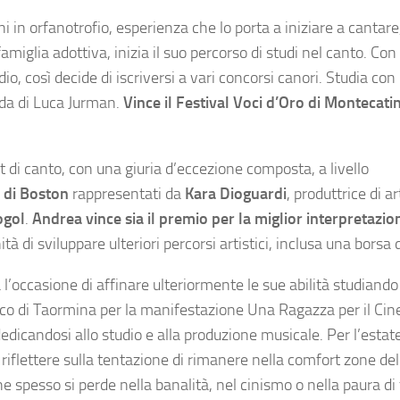
i in orfanotrofio, esperienza che lo porta a iniziare a cantare,
famiglia adottiva, inizia il suo percorso di studi nel canto. Con
o, così decide di iscriversi a vari concorsi canori. Studia con 
uida di Luca Jurman.
Vince il
Festival Voci d’Oro di Montecatin
t di canto, con una giuria d’eccezione composta, a livello
 di Boston
rappresentati da
Kara Dioguardi
, produttrice di a
ogol
.
Andrea vince sia il premio per la miglior interpretazio
tà di sviluppare ulteriori percorsi artistici, inclusa una borsa d
 l’occasione di affinare ulteriormente le sue abilità studiand
reco di Taormina per la manifestazione Una Ragazza per il Ci
dedicandosi allo studio e alla produzione musicale. Per l’esta
riflettere sulla tentazione di rimanere nella comfort zone del
he spesso si perde nella banalità, nel cinismo o nella paura di f