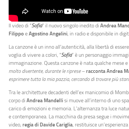
Il video di “
Sofia
” il nuovo singolo inedito di
Andrea Mand
Filippo
e
Agostino Angelini
, in radio e disponibile in di
La canzone è un inno all’autenticità, alla libertà di esser
voglia di vivere a colori, “
Sofia
” è un personaggio immagin
immaginazione. Questa canzone è nata qualche mese e il 
molto divertente, durante le riprese
–
racconta Andrea Ma
esprimere tutta la mia pazzia, cercando di trovare più stanz
Tra le architetture decadenti dell’ex manicomio di Mombe
corpo di
Andrea Mandelli
si muove all’interno di uno sp
carico di emozioni e memoria. L’alternanza tra luce nat
e contemporanea. La macchina da presa segue i movimenti 
video,
regia di Davide Cariglia
, restituisce un’esperienza 