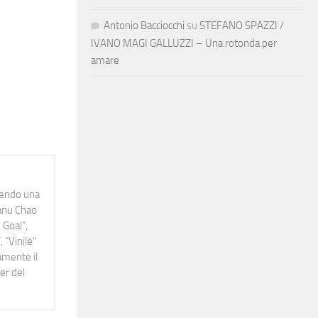
Antonio Bacciocchi
su
STEFANO SPAZZI /
IVANO MAGI GALLUZZI – Una rotonda per
amare
idendo una
Manu Chao
 Goal",
 "Vinile"
namente il
er del