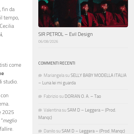
 fin da
 il tempo,
Cecilia
SIR PETROL – Evil Design
i
,
06/08/2026
COMMENTI RECENTI
rtisti come
ne
Mariangela
su
SELLY BABY MODELLA ITALIA
i studio.
– Luna lei mi guarda
o con
Fabrizio
su
DORIAN O. A. – Tao
nema.
Valentina
su
SAM D – Leggera – (Prod.
te 2025
Manqc)
 “
meglio
allire.
Danilo
su
SAM D – Leggera – (Prod. Manqc)