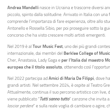
Andrea Mandelli
nasce in Ucraina e trascorre diversi ann
piccolo, spinto dalla solitudine. Arrivato in Italia con una 
comprende l’importanza di fare esperienza, oltre allo studi
Antonello e Rossella Sibio, per poi proseguire sotto la g
concorso che ha visto crescere molti artisti emergenti.
Nel 2019 è al
Tour Music Fest
, uno dei più grandi contes
internazionale, dai membri del
Berklee College of Music
Cher, Anastasia, Lady Gaga e
per l’Italia dal maestro M
europea che il titolo assoluto
, ottenendo così l’opportuni
Nel 2022 partecipa ad
Amici di Maria De Filippi
, dove ha
grandi artisti. Nel settembre 2024, è ospite al Teatro G
Attualmente, continua il suo percorso artistico con live, 
viene pubblicato “
Tutti sanno tutto
” canzone che invita a 
lasciar perdere
” e sulla reale voglia di cambiare o agire, c