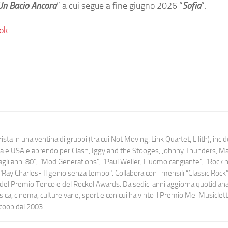
Un Bacio Ancora
” a cui segue a fine giugno 2026 “
Sofia
”.
ok
ista in una ventina di gruppi (tra cui Not Moving, Link Quartet, Lilith), inc
uropa e USA e aprendo per Clash, Iggy and the Stooges, Johnny Thunders, 
o dagli anni 80", "Mod Generations", "Paul Weller, L’uomo cangiante", "Rock n
Ray Charles- Il genio senza tempo". Collabora con i mensili “Classic Rock”,
urati del Premio Tenco e del Rockol Awards. Da sedici anni aggiorna quotidia
a, cinema, culture varie, sport e con cui ha vinto il Premio Mei Musiclett
ocoop dal 2003.