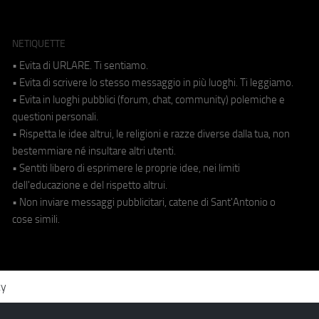
NETIQUETTE
• Evita di URLARE. Ti sentiamo.
• Evita di scrivere lo stesso messaggio in più luoghi. Ti leggiamo.
• Evita in luoghi pubblici (forum, chat, community) polemiche e
questioni personali.
• Rispetta le idee altrui, le religioni e razze diverse dalla tua, non
bestemmiare né insultare altri utenti.
• Sentiti libero di esprimere le proprie idee, nei limiti
dell'educazione e del rispetto altrui.
• Non inviare messaggi pubblicitari, catene di Sant'Antonio o
cose simili.
cy