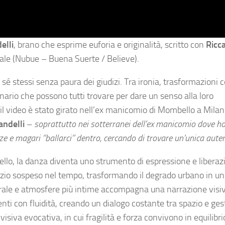
elli
, brano che esprime euforia e originalità, scritto con
Ricc
gitale (Nubue – Buena Suerte / Believe).
e sé stessi senza paura dei giudizi. Tra ironia, trasformazioni 
ario che possono tutti trovare per dare un senso alla loro
video è stato girato nell’ex manicomio di Mombello a Milano
ndelli
–
soprattutto nei sotterranei dell’ex manicomio dove h
e e magari ‘’ballarci’’ dentro, cercando di trovare un’unica auten
llo, la danza diventa uno strumento di espressione e liberazi
azio sospeso nel tempo, trasformando il degrado urbano in un
urale e atmosfere più intime accompagna una narrazione visi
con fluidità, creando un dialogo costante tra spazio e gesto
visiva evocativa, in cui fragilità e forza convivono in equilibri