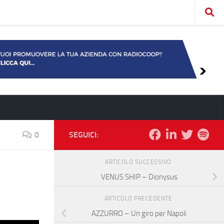
0
SEGUICI:
ARTICOLO SUCCESSIVO
VENUS SHIP – Dionysus
ARTICOLO PRECEDENTE
AZZURRO – Un giro per Napoli