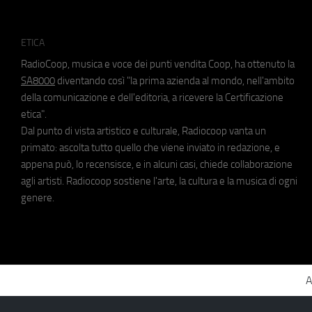
ETICA
RadioCoop, musica e voce dei punti vendita Coop, ha ottenuto la
SA8000
diventando così "la prima azienda al mondo, nell'ambito
della comunicazione e dell'editoria, a ricevere la Certificazione
etica".
Dal punto di vista artistico e culturale, Radiocoop vanta un
primato: ascolta tutto quello che viene inviato in redazione, e
appena può, lo recensisce, e in alcuni casi, chiede collaborazione
agli artisti. Radiocoop sostiene l'arte, la cultura e la musica di ogni
genere.
A