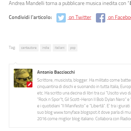
Andrea Mandelli torna a pubblicare musica inedita con “
Condividi l'articolo:
on Twitter
on Facebo
Tag:
cantautore
indie
italiani
pop
Antonio Bacciocchi
Scrittore, musicista, blogger. Ha militato come batter
cinquantina di dischi e suonando in tutta Italia, E
etc. Ha scritto una decina di libri tra cui "Uscito viv
"Rock n Spor"t, Gil Scott-Heron Il Bob Dylan Nero" e "
e i quotidiani “Il Manifesto” e “Libertà”. E' tra i gi
suo blog www.tonyface.blogspot.it dove parla di music
2016 come miglior blog italiano. Collabora con Radi