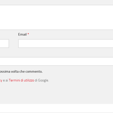
Email
*
prossima volta che commento.
cy
e ai
Termini di utilizzo
di Google.