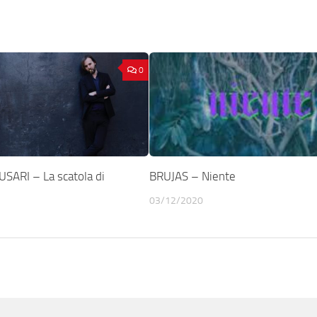
0
ARI – La scatola di
BRUJAS – Niente
i
03/12/2020