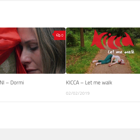
0
I – Dormi
KICCA – Let me walk
02/02/2019