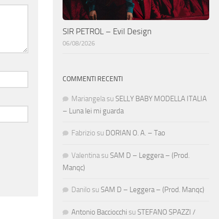
SIR PETROL – Evil Design
06/08/2026
COMMENTI RECENTI
Mariangela
su
SELLY BABY MODELLA ITALIA
– Luna lei mi guarda
Fabrizio
su
DORIAN O. A. – Tao
Valentina
su
SAM D – Leggera – (Prod.
Manqc)
Danilo
su
SAM D – Leggera – (Prod. Manqc)
Antonio Bacciocchi
su
STEFANO SPAZZI /