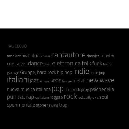
TAG CLOUD
cantautore
blues
beat
country
ambient
classica
bossa
elettronica
dance
folk
funk
crossover
fusion
disco
indie
hip hop
Grunge;
hard rock
garage
indie pop
italiani
new wave
jazz
metal;
laPOP
lounge
kimura
pop
psichedelia
nuova musica italiana
prog
post rock
rock
punk
rap
soul
reggae
ska
r&b
rockabilly
rap italiano
sperimentale
trap
stoner
swing