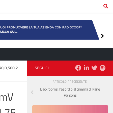
,0,500,2
SEGUICI:
ARTICOLO PRECEDENTE
Backrooms, l’esordio al cinema di Kane
ZmV
Parsons
L75