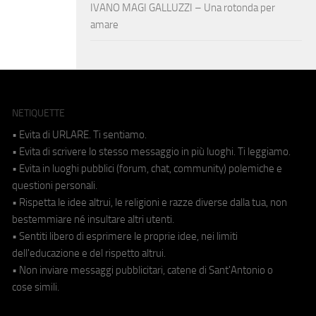
IVANO MAGI GALLUZZI – Una rotonda per
amare
NETIQUETTE
• Evita di URLARE. Ti sentiamo.
• Evita di scrivere lo stesso messaggio in più luoghi. Ti leggiamo.
• Evita in luoghi pubblici (forum, chat, community) polemiche e
questioni personali.
• Rispetta le idee altrui, le religioni e razze diverse dalla tua, non
bestemmiare né insultare altri utenti.
• Sentiti libero di esprimere le proprie idee, nei limiti
dell'educazione e del rispetto altrui.
• Non inviare messaggi pubblicitari, catene di Sant'Antonio o
cose simili.