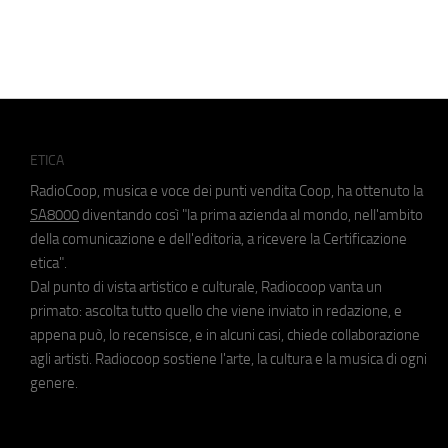
ETICA
RadioCoop, musica e voce dei punti vendita Coop, ha ottenuto la
SA8000
diventando così "la prima azienda al mondo, nell'ambito
della comunicazione e dell'editoria, a ricevere la Certificazione
etica".
Dal punto di vista artistico e culturale, Radiocoop vanta un
primato: ascolta tutto quello che viene inviato in redazione, e
appena può, lo recensisce, e in alcuni casi, chiede collaborazione
agli artisti. Radiocoop sostiene l'arte, la cultura e la musica di ogni
genere.