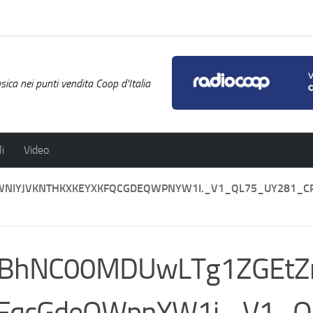
ica nei punti vendita Coop d'Italia
i
Video
YJVKNTHKXKEYXKFQCGDEQWPNYW1I._V1_QL75_UY281_CR0
jBhNC00MDUwLTg1ZGEt
kFqcGdeQWpnYW1i._V1_Q