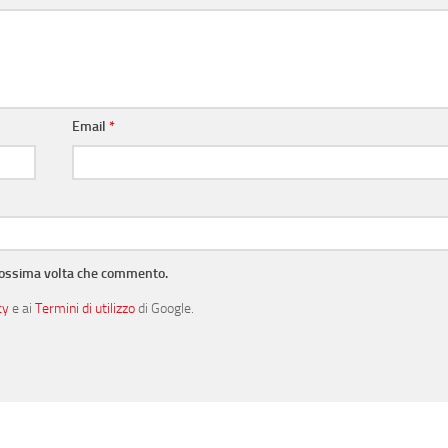
Email
*
prossima volta che commento.
cy
e ai
Termini di utilizzo
di Google.