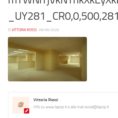
_UY281_CR0,0,500,28
DI
VITTORIA ROSSI
·
09/06/2026
Vittoria Rossi
Info su www.lapop.it o alla mail social@lapop.it