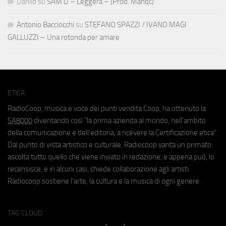
Danilo
su
SAM D – Leggera – (Prod. Manqc)
Antonio Bacciocchi
su
STEFANO SPAZZI / IVANO MAGI
GALLUZZI – Una rotonda per amare
ETICA
RadioCoop, musica e voce dei punti vendita Coop, ha ottenuto la
SA8000
diventando così "la prima azienda al mondo, nell'ambito
della comunicazione e dell'editoria, a ricevere la Certificazione etica".
Dal punto di vista artistico e culturale, Radiocoop vanta un primato:
ascolta tutto quello che viene inviato in redazione, e appena può, lo
recensisce, e in alcuni casi, chiede collaborazione agli artisti.
Radiocoop sostiene l'arte, la cultura e la musica di ogni genere.
TAG CLOUD