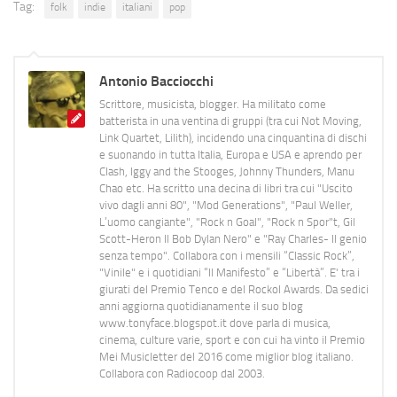
Tag:
folk
indie
italiani
pop
Antonio Bacciocchi
Scrittore, musicista, blogger. Ha militato come
batterista in una ventina di gruppi (tra cui Not Moving,
Link Quartet, Lilith), incidendo una cinquantina di dischi
e suonando in tutta Italia, Europa e USA e aprendo per
Clash, Iggy and the Stooges, Johnny Thunders, Manu
Chao etc. Ha scritto una decina di libri tra cui "Uscito
vivo dagli anni 80", "Mod Generations", "Paul Weller,
L’uomo cangiante", "Rock n Goal", "Rock n Spor"t, Gil
Scott-Heron Il Bob Dylan Nero" e "Ray Charles- Il genio
senza tempo". Collabora con i mensili “Classic Rock”,
"Vinile" e i quotidiani “Il Manifesto” e “Libertà”. E' tra i
giurati del Premio Tenco e del Rockol Awards. Da sedici
anni aggiorna quotidianamente il suo blog
www.tonyface.blogspot.it dove parla di musica,
cinema, culture varie, sport e con cui ha vinto il Premio
Mei Musicletter del 2016 come miglior blog italiano.
Collabora con Radiocoop dal 2003.