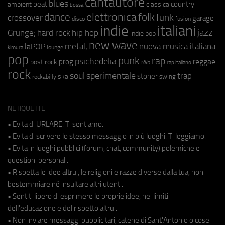
cantautore
blues
beat
country
ambient
classica
bossa
elettronica
dance
folk
funk
crossover
garage
fusion
disco
indie
italiani
jazz
hip hop
Grunge;
hard rock
indie pop
new wave
metal;
nuova musica italiana
laPOP
lounge
kimura
pop
punk
rap
psichedelia
reggae
prog
post rock
r&b
rap italiano
rock
soul
sperimentale
trap
stoner
ska
swing
rockabilly
NETIQUETTE
• Evita di URLARE. Ti sentiamo.
• Evita di scrivere lo stesso messaggio in più luoghi. Ti leggiamo.
• Evita in luoghi pubblici (forum, chat, community) polemiche e
questioni personali.
• Rispetta le idee altrui, le religioni e razze diverse dalla tua, non
bestemmiare né insultare altri utenti.
• Sentiti libero di esprimere le proprie idee, nei limiti
dell'educazione e del rispetto altrui.
• Non inviare messaggi pubblicitari, catene di Sant'Antonio o cose