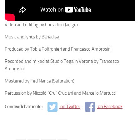
Video and editing by Corradino Janigro
Music and lyrics by Banadisa
Produced by Tobia Poltronieri and Francesco Ambrosini
Recorded and mixed at Studio Tega in Verona by Francesco
Ambrosini
Mastered by Fed Nance (Saturation)
Percussion by Niccolò “Cru” Cruciani and Marcello Martucci
Condividi l'articolo:
on Twitter
on Facebook