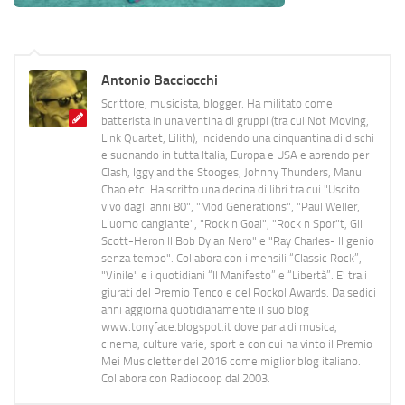
Antonio Bacciocchi
Scrittore, musicista, blogger. Ha militato come
batterista in una ventina di gruppi (tra cui Not Moving,
Link Quartet, Lilith), incidendo una cinquantina di dischi
e suonando in tutta Italia, Europa e USA e aprendo per
Clash, Iggy and the Stooges, Johnny Thunders, Manu
Chao etc. Ha scritto una decina di libri tra cui "Uscito
vivo dagli anni 80", "Mod Generations", "Paul Weller,
L’uomo cangiante", "Rock n Goal", "Rock n Spor"t, Gil
Scott-Heron Il Bob Dylan Nero" e "Ray Charles- Il genio
senza tempo". Collabora con i mensili “Classic Rock”,
"Vinile" e i quotidiani “Il Manifesto” e “Libertà”. E' tra i
giurati del Premio Tenco e del Rockol Awards. Da sedici
anni aggiorna quotidianamente il suo blog
www.tonyface.blogspot.it dove parla di musica,
cinema, culture varie, sport e con cui ha vinto il Premio
Mei Musicletter del 2016 come miglior blog italiano.
Collabora con Radiocoop dal 2003.