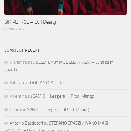
SIR PETROL – Evil Design
06/08/2026
COMMENTI RECENTI
Mariangela
su
SELLY BABY MODELLA ITALIA – Luna lei mi
guarda
Fabrizio
su
DORIAN O. A. – Tao
Valentina
su
SAM D – Leggera – (Prod. Manqc)
Danilo
su
SAM D – Leggera – (Prod. Manqc)
Antonio Bacciocchi
su
STEFANO SPAZZI / IVANO MAGI
GALLUZZI – Una rotonda per amare