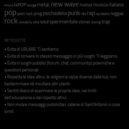
new wave
metal;
nuova musica italiana
laPOP
lounge
kimura
pop
punk
rap
psichedelia
reggae
prog
post rock
r&b
rap italiano
rock
soul
sperimentale
trap
stoner
ska
swing
rockabilly
NETIQUETTE
• Evita di URLARE. Ti sentiamo.
• Evita di scrivere lo stesso messaggio in più luoghi. Ti leggiamo.
• Evita in luoghi pubblici (forum, chat, community) polemiche e
questioni personali.
• Rispetta le idee altrui, le religioni e razze diverse dalla tua, non
bestemmiare né insultare altri utenti.
• Sentiti libero di esprimere le proprie idee, nei limiti
dell'educazione e del rispetto altrui.
• Non inviare messaggi pubblicitari, catene di Sant'Antonio o cose
simili.