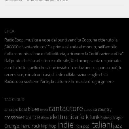
ETICA
RadioCoop, musica e voce dei punti vendita Coop, ha ottenuto la
SA8000
diventando così "la prima azienda al mondo, nell'ambito
della comunicazione e dell'editoria, a ricevere la Certificazione etica".
Dal punto di vista artistico e culturale, Radiocoop vanta un primato:
ascolta tutto quello che viene inviato in redazione, e appena può, lo
recensisce, e in alcuni casi, chiede collaborazione agli artisti.
Radiocoop sostiene l'arte, la cultura e la musica di ogni genere.
TAG CLOUD
cantautore
blues
beat
country
ambient
classica
bossa
elettronica
dance
folk
funk
crossover
garage
fusion
disco
indie
italiani
jazz
hip hop
Grunge;
hard rock
indie pop