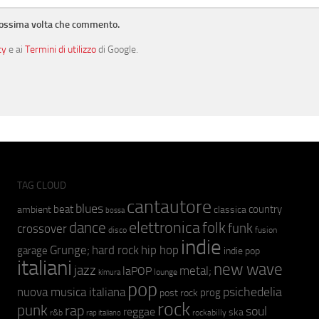
prossima volta che commento.
cy
e ai
Termini di utilizzo
di Google.
TAG CLOUD
cantautore
blues
beat
country
ambient
classica
bossa
elettronica
dance
folk
funk
crossover
fusion
disco
indie
hip hop
Grunge;
hard rock
garage
indie pop
italiani
new wave
jazz
metal;
laPOP
lounge
kimura
pop
psichedelia
nuova musica italiana
prog
post rock
rock
punk
rap
soul
reggae
ska
r&b
rockabilly
rap italiano