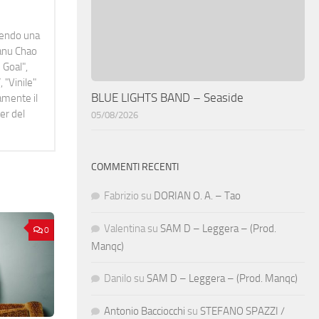
idendo una
Manu Chao
 Goal",
 "Vinile"
BLUE LIGHTS BAND – Seaside
namente il
er del
05/08/2026
COMMENTI RECENTI
Fabrizio
su
DORIAN O. A. – Tao
Valentina
su
SAM D – Leggera – (Prod.
0
Manqc)
Danilo
su
SAM D – Leggera – (Prod. Manqc)
Antonio Bacciocchi
su
STEFANO SPAZZI /