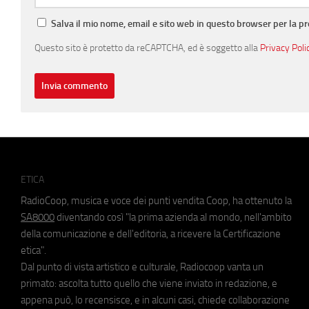
Salva il mio nome, email e sito web in questo browser per la 
Questo sito è protetto da reCAPTCHA, ed è soggetto alla
Privacy Poli
ETICA
RadioCoop, musica e voce dei punti vendita Coop, ha ottenuto la
SA8000
diventando così "la prima azienda al mondo, nell'ambito
della comunicazione e dell'editoria, a ricevere la Certificazione
etica".
Dal punto di vista artistico e culturale, Radiocoop vanta un
primato: ascolta tutto quello che viene inviato in redazione, e
appena può, lo recensisce, e in alcuni casi, chiede collaborazione