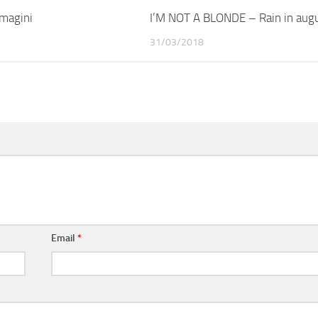
magini
I’M NOT A BLONDE – Rain in aug
31/03/2018
Email
*