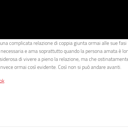
 una complicata relazione di coppia giunta ormai alle sue fasi 
e necessaria e ama soprattutto quando la persona amata è lo
 desiderosa di vivere a pieno la relazione, ma che ostinatamen
nvece ormai così evidente. Così non si può andare avanti.
ok