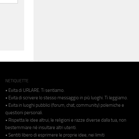
NETIQUETTE
• Evita di URLARE. Ti sentiamo.
• Evita di scrivere lo stesso messaggio in più luoghi. Ti leggiamo.
• Evita in luoghi pubblici (forum, chat, community) polemiche e
questioni personali.
• Rispetta le idee altrui, le religioni e razze diverse dalla tua, non
bestemmiare né insultare altri utenti.
• Sentiti libero di esprimere le proprie idee, nei limiti