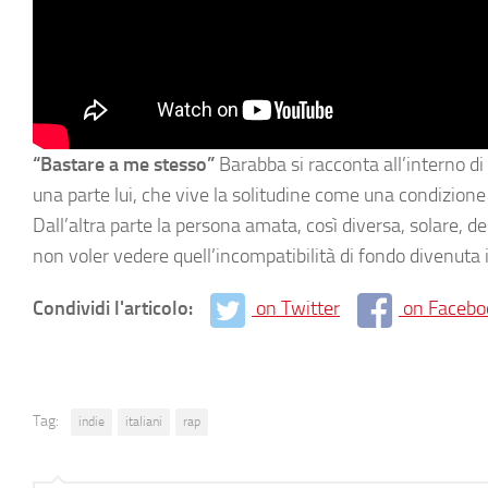
“Bastare a me stesso”
Barabba si racconta all’interno di
una parte lui, che vive la solitudine come una condizion
Dall’altra parte la persona amata, così diversa, solare,
non voler vedere quell’incompatibilità di fondo divenuta i
Condividi l'articolo:
on Twitter
on Facebo
Tag:
indie
italiani
rap