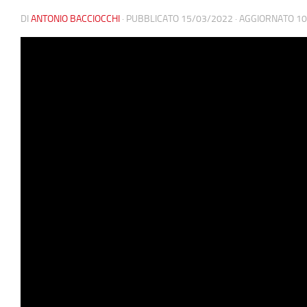
DI
ANTONIO BACCIOCCHI
· PUBBLICATO
15/03/2022
· AGGIORNATO
10