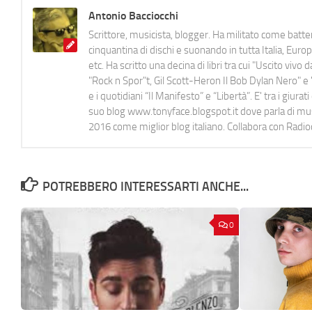
Antonio Bacciocchi
Scrittore, musicista, blogger. Ha militato come batter
cinquantina di dischi e suonando in tutta Italia, E
etc. Ha scritto una decina di libri tra cui "Uscito viv
"Rock n Spor"t, Gil Scott-Heron Il Bob Dylan Nero" e "
e i quotidiani “Il Manifesto” e “Libertà”. E' tra i gi
suo blog www.tonyface.blogspot.it dove parla di music
2016 come miglior blog italiano. Collabora con Radi
POTREBBERO INTERESSARTI ANCHE...
0