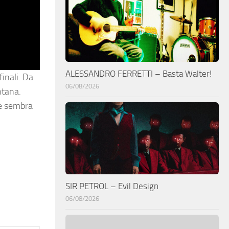
ALESSANDRO FERRETTI – Basta Walter!
finali. Da
06/08/2026
ntana.
te sembra
SIR PETROL – Evil Design
06/08/2026