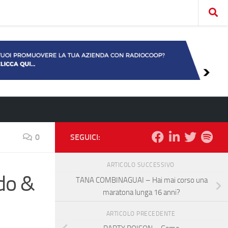
0
SEGUICI:
ARTICOLO SUCCESSIVO
do &
TANA COMBINAGUAI – Hai mai corso una
maratona lunga 16 anni?
ARTICOLO PRECEDENTE