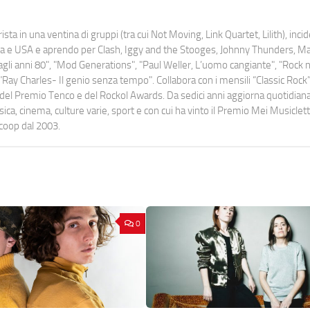
ista in una ventina di gruppi (tra cui Not Moving, Link Quartet, Lilith), inc
uropa e USA e aprendo per Clash, Iggy and the Stooges, Johnny Thunders, 
o dagli anni 80", "Mod Generations", "Paul Weller, L’uomo cangiante", "Rock n
Ray Charles- Il genio senza tempo". Collabora con i mensili “Classic Rock”,
urati del Premio Tenco e del Rockol Awards. Da sedici anni aggiorna quotidia
a, cinema, culture varie, sport e con cui ha vinto il Premio Mei Musiclett
ocoop dal 2003.
0