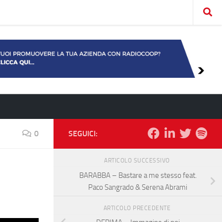
0
SEGUICI:
ARTICOLO SUCCESSIVO
BARABBA – Bastare a me stesso feat.
Paco Sangrado & Serena Abrami
ARTICOLO PRECEDENTE