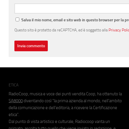
Salva il mio nome, email e sito web in questo browser per la 
Questo sito è protetto da reCAPTCHA, ed è soggetto alla
Privacy Poli
ETICA
RadioCoop, musica e voce dei punti vendita Coop, ha ottenuto la
SA8000
diventando così "la prima azienda al mondo, nell'ambito
della comunicazione e dell'editoria, a ricevere la Certificazione
etica".
Dal punto di vista artistico e culturale, Radiocoop vanta un
primato: ascolta tutto quello che viene inviato in redazione, e