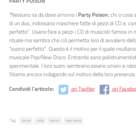
PARTY POISON
“Nessuno sa da dove arrivino i
Party Poison
, chi o cosa
di un duo, indossano maschere fatte di pezzi di CD e, come
perfetto”. Usano fare a pezzi i CD di musicisti famosi in 
rituale ma sembra che ciò permetta loro di avvalersi della
“suono perfetto”. Questo è il motivo per il quale risulta
musicale Pop/New Disco. Entrambi sono polistrumentisti, 
sperimentale. I loro suoni sembrano essere umani e robot
Stiamo ancora indagando sul motivo della loro presenza.
Condividi l'articolo:
on Twitter
on Facebo
Tag:
dance
indie
italiani
new wave