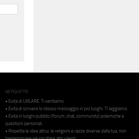
NETIQUETTE
• Evita di URLARE. Ti sentiamo.
• Evita di scrivere lo stesso messaggio in più luoghi. Ti leggiamo.
• Evita in luoghi pubblici (forum, chat, community) polemiche e
questioni personali.
• Rispetta le idee altrui, le religioni e razze diverse dalla tua, non
bestemmiare né insultare altri utenti.