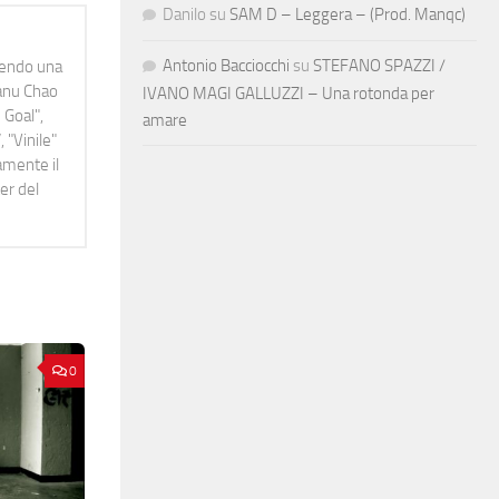
Danilo
su
SAM D – Leggera – (Prod. Manqc)
Antonio Bacciocchi
su
STEFANO SPAZZI /
idendo una
Manu Chao
IVANO MAGI GALLUZZI – Una rotonda per
 Goal",
amare
 "Vinile"
namente il
er del
0