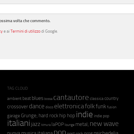
prossima volta che commento.
cy
e ai
Termini di utilizzo
di Google.
TAG CLOUD
cantautore
blues
beat
country
ambient
classica
bossa
elettronica
dance
folk
funk
crossover
fusion
disco
indie
hip hop
Grunge;
hard rock
garage
indie pop
italiani
new wave
jazz
metal;
laPOP
lounge
kimura
pop
psichedelia
nuova musica italiana
prog
post rock