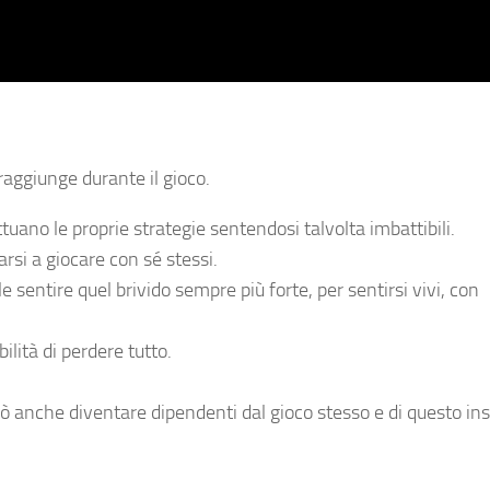
 raggiunge durante il gioco.
tuano le proprie strategie sentendosi talvolta imbattibili.
arsi a giocare con sé stessi.
 sentire quel brivido sempre più forte, per sentirsi vivi, con
ilità di perdere tutto.
può anche diventare dipendenti dal gioco stesso e di questo in