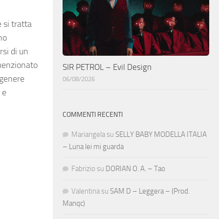
 si tratta
no
rsi di un
 menzionato
SIR PETROL – Evil Design
 genere
06/08/2026
 e
COMMENTI RECENTI
Mariangela
su
SELLY BABY MODELLA ITALIA
– Luna lei mi guarda
Fabrizio
su
DORIAN O. A. – Tao
Valentina
su
SAM D – Leggera – (Prod.
Manqc)