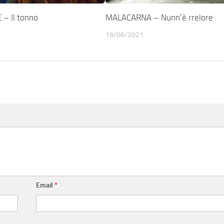
– Il tonno
MALACARNA – Nunn’è rrelore
18/06/2021
Email
*