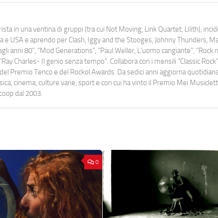
ista in una ventina di gruppi (tra cui Not Moving, Link Quartet, Lilith), inc
uropa e USA e aprendo per Clash, Iggy and the Stooges, Johnny Thunders, 
o dagli anni 80", "Mod Generations", "Paul Weller, L’uomo cangiante", "Rock n
Ray Charles- Il genio senza tempo". Collabora con i mensili “Classic Rock”,
urati del Premio Tenco e del Rockol Awards. Da sedici anni aggiorna quotidia
a, cinema, culture varie, sport e con cui ha vinto il Premio Mei Musiclett
ocoop dal 2003.
0