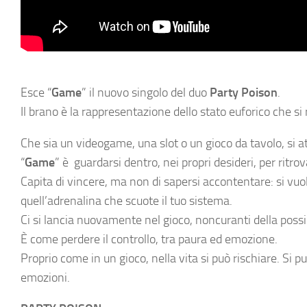
Esce “
Game
” il nuovo singolo del duo
Party Poison
.
Il brano è la rappresentazione dello stato euforico che si
Che sia un videogame, una slot o un gioco da tavolo, si at
“
Game
” è guardarsi dentro, nei propri desideri, per ritrov
Capita di vincere, ma non di sapersi accontentare: si vuole
quell’adrenalina che scuote il tuo sistema.
Ci si lancia nuovamente nel gioco, noncuranti della possib
È come perdere il controllo, tra paura ed emozione.
Proprio come in un gioco, nella vita si può rischiare. Si 
emozioni.