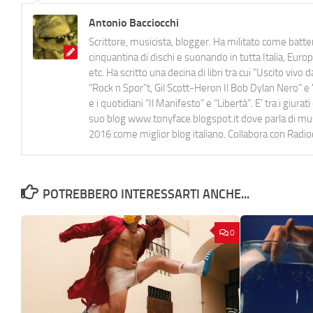
Antonio Bacciocchi
Scrittore, musicista, blogger. Ha militato come batter
cinquantina di dischi e suonando in tutta Italia, E
etc. Ha scritto una decina di libri tra cui "Uscito viv
"Rock n Spor"t, Gil Scott-Heron Il Bob Dylan Nero" e "
e i quotidiani “Il Manifesto” e “Libertà”. E' tra i gi
suo blog www.tonyface.blogspot.it dove parla di music
2016 come miglior blog italiano. Collabora con Radi
POTREBBERO INTERESSARTI ANCHE...
0