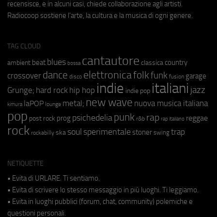
recensisce, e in alcuni casi, chiede collaborazione agli artisti.
Radiocoop sostiene l'arte, la cultura e la musica di ogni genere.
TAG CLOUD
cantautore
blues
beat
country
ambient
classica
bossa
elettronica
dance
folk
funk
crossover
garage
fusion
disco
indie
italiani
jazz
hip hop
Grunge;
hard rock
indie pop
new wave
metal;
nuova musica italiana
laPOP
lounge
kimura
pop
punk
rap
psichedelia
reggae
prog
post rock
r&b
rap italiano
rock
soul
sperimentale
trap
stoner
ska
swing
rockabilly
NETIQUETTE
• Evita di URLARE. Ti sentiamo.
• Evita di scrivere lo stesso messaggio in più luoghi. Ti leggiamo.
• Evita in luoghi pubblici (forum, chat, community) polemiche e
questioni personali.