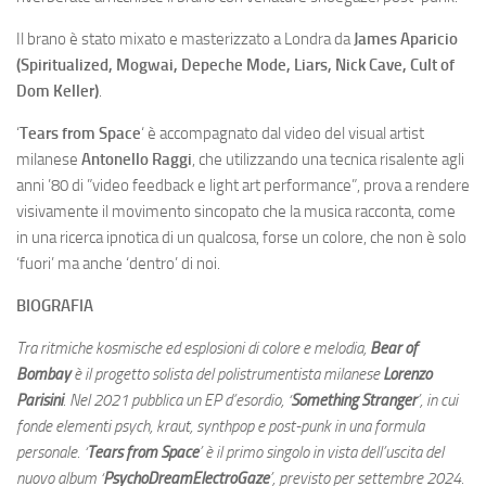
Il brano è stato mixato e masterizzato a Londra da
James Aparicio
(Spiritualized, Mogwai, Depeche Mode, Liars, Nick Cave, Cult of
Dom Keller)
.
‘
Tears from Space
‘ è accompagnato dal video del visual artist
milanese
Antonello Raggi
, che utilizzando una tecnica risalente agli
anni ’80 di ”video feedback e light art performance”, prova a rendere
visivamente il movimento sincopato che la musica racconta, come
in una ricerca ipnotica di un qualcosa, forse un colore, che non è solo
‘fuori’ ma anche ‘dentro’ di noi.
BIOGRAFIA
Tra ritmiche kosmische ed esplosioni di colore e melodia,
Bear
o
f
Bombay
è il progetto solista del polistrumentista milanese
Lorenzo
Parisini
. Nel 2021 pubblica un EP d’esordio, ‘
Something Stranger
’, in cui
fonde elementi psych, kraut, synthpop e post-punk in una formula
personale. ‘
Tears from Space
’ è il primo singolo in vista dell’uscita del
nuovo album ‘
PsychoDreamElectroGaze
’, previsto per settembre 2024.