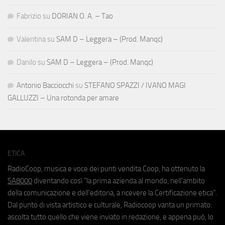
Fabrizio
su
DORIAN O. A. – Tao
Valentina
su
SAM D – Leggera – (Prod. Manqc)
Danilo
su
SAM D – Leggera – (Prod. Manqc)
Antonio Bacciocchi
su
STEFANO SPAZZI / IVANO MAGI
GALLUZZI – Una rotonda per amare
ETICA
RadioCoop, musica e voce dei punti vendita Coop, ha ottenuto la
SA8000
diventando così "la prima azienda al mondo, nell'ambito
della comunicazione e dell'editoria, a ricevere la Certificazione etica".
Dal punto di vista artistico e culturale, Radiocoop vanta un primato:
ascolta tutto quello che viene inviato in redazione, e appena può, lo