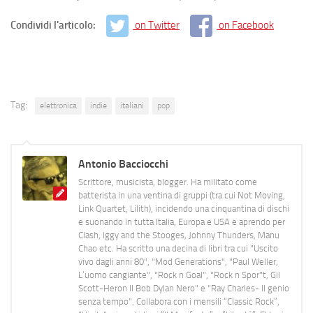
Condividi l'articolo:
on Twitter
on Facebook
Tag:
elettronica
indie
italiani
pop
Antonio Bacciocchi
Scrittore, musicista, blogger. Ha militato come
batterista in una ventina di gruppi (tra cui Not Moving,
Link Quartet, Lilith), incidendo una cinquantina di dischi
e suonando in tutta Italia, Europa e USA e aprendo per
Clash, Iggy and the Stooges, Johnny Thunders, Manu
Chao etc. Ha scritto una decina di libri tra cui "Uscito
vivo dagli anni 80", "Mod Generations", "Paul Weller,
L’uomo cangiante", "Rock n Goal", "Rock n Spor"t, Gil
Scott-Heron Il Bob Dylan Nero" e "Ray Charles- Il genio
senza tempo". Collabora con i mensili “Classic Rock”,