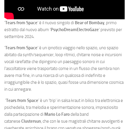
‘
Tears from Space
‘ è il nuovo singolo di
Bear of Bombay
, primo
estratto dal nuovo album ‘
PsychoDreamElectroGaze
’ previsto per
settembre 2024.
‘
Tears from Space
‘ è un ipnotico viaggio nello spazio, uno spazio
abitato da synth/sequencer, loop ritmici, chitarre noise e incursioni
vocali rarefatte che dipingono un paesaggio sonoro in cui
l’ascoltatore viene trasportato come in un flusso che sembra non
avere mai fine, in una ricerca di un qualcosa di indefinito e
irraggiungibile che è lo spazio, quasi fosse una dimensione cosmica
in cui annegare.
‘
Tears from Space
‘ è un ‘trip’ in salsa kraut in bilico tra elettronica e
psichedelia, tra melodia e sperimentazione sonora, impreziosito
dalla partecipazione di
Mario Lo Faro
della band
catanese
Clustersun
, che con le sue magistrali chitarre avvolgenti e
riverberate arricchisce il brano con venature shoegaze/post-punk.