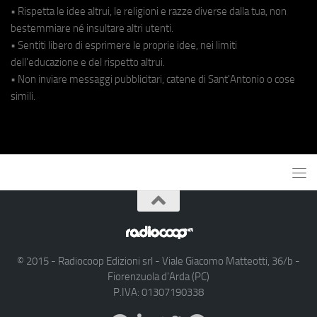
• Rispetta le idee altrui, le religioni e razze diverse dalla tua, non
bestemmiare né insultare altri utenti.
• Sentiti libero di esprimere le proprie idee, nei limiti
dell'educazione e del rispetto altrui.
• Non inviare messaggi pubblicitari, catene di Sant'Antonio o cose
simili.
© 2015 - Radiocoop Edizioni srl - Viale Giacomo Matteotti, 36/b -
Fiorenzuola d'Arda (PC)
P.IVA: 01307190338