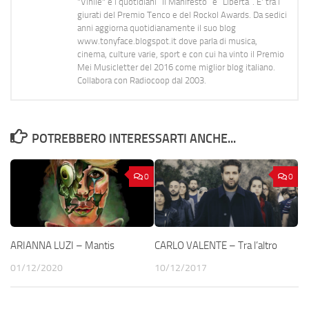
"Vinile" e i quotidiani “Il Manifesto” e “Libertà”. E' tra i
giurati del Premio Tenco e del Rockol Awards. Da sedici
anni aggiorna quotidianamente il suo blog
www.tonyface.blogspot.it dove parla di musica,
cinema, culture varie, sport e con cui ha vinto il Premio
Mei Musicletter del 2016 come miglior blog italiano.
Collabora con Radiocoop dal 2003.
POTREBBERO INTERESSARTI ANCHE...
0
0
ARIANNA LUZI – Mantis
CARLO VALENTE – Tra l’altro
01/12/2020
10/12/2017