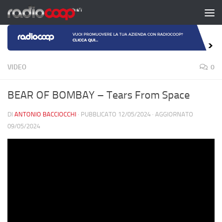
Salta al contenuto
VIDEO
0
BEAR OF BOMBAY – Tears From Space
DI
ANTONIO BACCIOCCHI
· PUBBLICATO
12/05/2024
· AGGIORNATO
09/05/2024