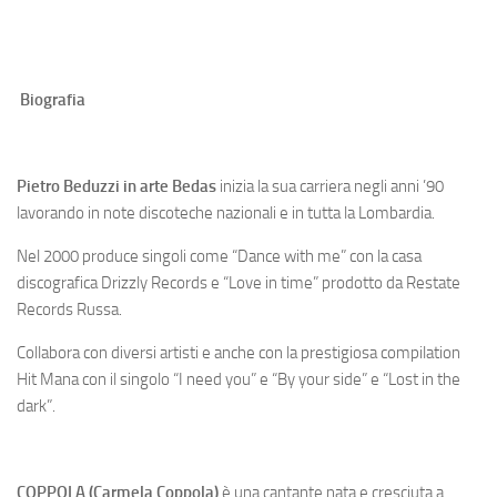
Biografia
Pietro Beduzzi in arte Bedas
inizia la sua carriera negli anni ’90
lavorando in note discoteche nazionali e in tutta la Lombardia.
Nel 2000 produce singoli come “Dance with me” con la casa
discografica Drizzly Records e “Love in time” prodotto da Restate
Records Russa.
Collabora con diversi artisti e anche con la prestigiosa compilation
Hit Mana con il singolo “I need you” e “By your side” e “Lost in the
dark”.
COPPOLA (Carmela Coppola)
è una cantante nata e cresciuta a