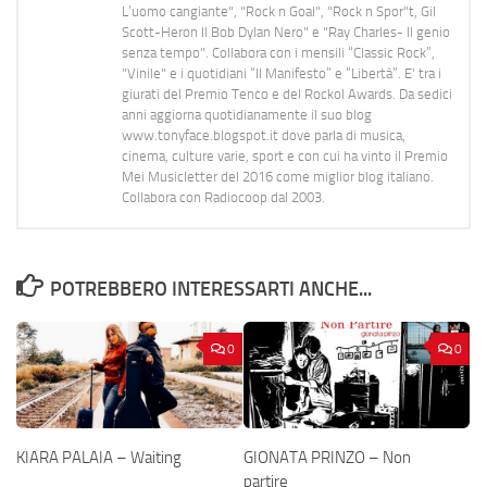
L’uomo cangiante", "Rock n Goal", "Rock n Spor"t, Gil
Scott-Heron Il Bob Dylan Nero" e "Ray Charles- Il genio
senza tempo". Collabora con i mensili “Classic Rock”,
"Vinile" e i quotidiani “Il Manifesto” e “Libertà”. E' tra i
giurati del Premio Tenco e del Rockol Awards. Da sedici
anni aggiorna quotidianamente il suo blog
www.tonyface.blogspot.it dove parla di musica,
cinema, culture varie, sport e con cui ha vinto il Premio
Mei Musicletter del 2016 come miglior blog italiano.
Collabora con Radiocoop dal 2003.
POTREBBERO INTERESSARTI ANCHE...
0
0
KIARA PALAIA – Waiting
GIONATA PRINZO – Non
partire