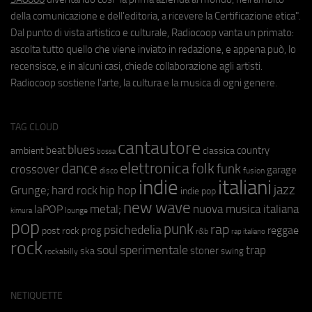
della comunicazione e dell'editoria, a ricevere la Certificazione etica".
Dal punto di vista artistico e culturale, Radiocoop vanta un primato:
ascolta tutto quello che viene inviato in redazione, e appena può, lo
recensisce, e in alcuni casi, chiede collaborazione agli artisti.
Radiocoop sostiene l'arte, la cultura e la musica di ogni genere.
TAG CLOUD
cantautore
blues
beat
country
ambient
classica
bossa
elettronica
dance
folk
funk
crossover
garage
fusion
disco
indie
italiani
jazz
hip hop
Grunge;
hard rock
indie pop
new wave
metal;
nuova musica italiana
laPOP
lounge
kimura
pop
punk
rap
psichedelia
reggae
prog
post rock
r&b
rap italiano
rock
soul
sperimentale
trap
stoner
ska
swing
rockabilly
NETIQUETTE