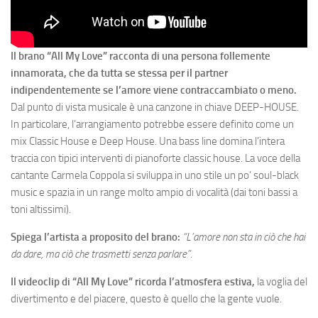
Il brano “All My Love” racconta di una persona follemente
innamorata,
che da tutta se stessa per il partner
indipendentemente se l’amore viene contraccambiato o meno.
Dal punto di vista musicale è una canzone in chiave DEEP-HOUSE.
In particolare, l’arrangiamento potrebbe essere definito come un
mix Classic House e Deep House. Una bass line domina l’intera
traccia con tipici interventi di pianoforte classic house. La voce della
cantante Carmela Coppola si sviluppa in uno stile un po’ soul-black
music e spazia in un range molto ampio di vocalità (dai toni bassi a
toni altissimi).
Spiega l’artista a proposito del brano:
“L’amore non sta in ciò che hai
da dare, ma ciò che trasmetti senza parlare”.
Il videoclip di “All My Love” ricorda l’atmosfera estiva,
la voglia del
divertimento e del piacere, questo è quello che la gente vuole.