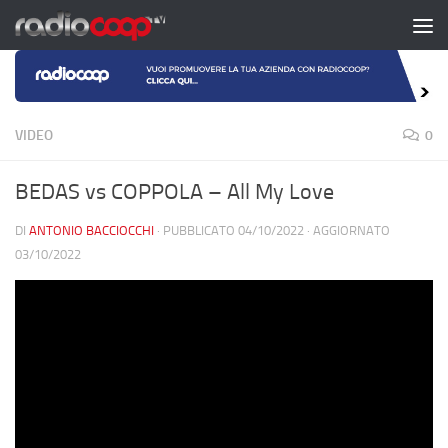
Salta al contenuto
VIDEO
0
BEDAS vs COPPOLA – All My Love
DI
ANTONIO BACCIOCCHI
· PUBBLICATO
04/10/2022
· AGGIORNATO
03/10/2022