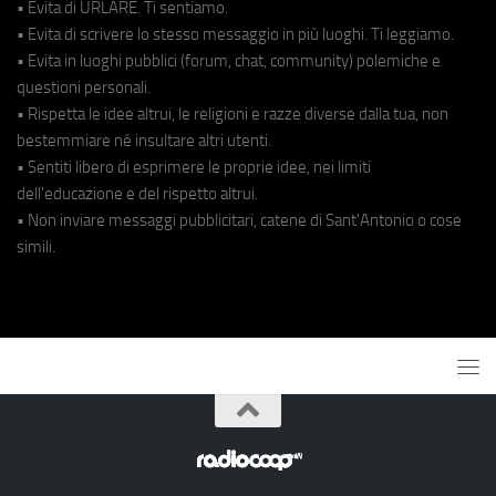
• Evita di URLARE. Ti sentiamo.
• Evita di scrivere lo stesso messaggio in più luoghi. Ti leggiamo.
• Evita in luoghi pubblici (forum, chat, community) polemiche e
questioni personali.
• Rispetta le idee altrui, le religioni e razze diverse dalla tua, non
bestemmiare né insultare altri utenti.
• Sentiti libero di esprimere le proprie idee, nei limiti
dell'educazione e del rispetto altrui.
• Non inviare messaggi pubblicitari, catene di Sant'Antonio o cose
simili.