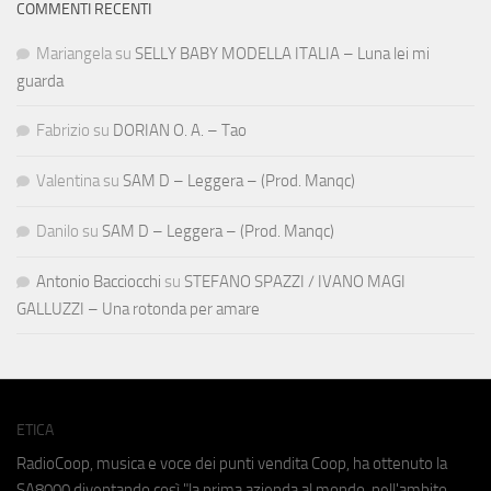
COMMENTI RECENTI
Mariangela
su
SELLY BABY MODELLA ITALIA – Luna lei mi
guarda
Fabrizio
su
DORIAN O. A. – Tao
Valentina
su
SAM D – Leggera – (Prod. Manqc)
Danilo
su
SAM D – Leggera – (Prod. Manqc)
Antonio Bacciocchi
su
STEFANO SPAZZI / IVANO MAGI
GALLUZZI – Una rotonda per amare
ETICA
RadioCoop, musica e voce dei punti vendita Coop, ha ottenuto la
SA8000
diventando così "la prima azienda al mondo, nell'ambito