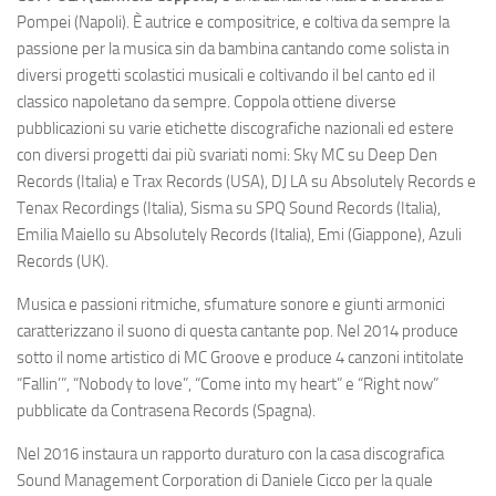
Pompei (Napoli). È autrice e compositrice, e coltiva da sempre la
passione per la musica sin da bambina cantando come solista in
diversi progetti scolastici musicali e coltivando il bel canto ed il
classico napoletano da sempre. Coppola ottiene diverse
pubblicazioni su varie etichette discografiche nazionali ed estere
con diversi progetti dai più svariati nomi: Sky MC su Deep Den
Records (Italia) e Trax Records (USA), DJ LA su Absolutely Records e
Tenax Recordings (Italia), Sisma su SPQ Sound Records (Italia),
Emilia Maiello su Absolutely Records (Italia), Emi (Giappone), Azuli
Records (UK).
Musica e passioni ritmiche, sfumature sonore e giunti armonici
caratterizzano il suono di questa cantante pop. Nel 2014 produce
sotto il nome artistico di MC Groove e produce 4 canzoni intitolate
“Fallin’”, “Nobody to love”, “Come into my heart” e “Right now”
pubblicate da Contrasena Records (Spagna).
Nel 2016 instaura un rapporto duraturo con la casa discografica
Sound Management Corporation di Daniele Cicco per la quale